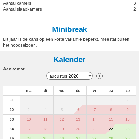
Aantal kamers
3
Aantal slaapkamers
2
Minibreak
Dit jaar is de kans op een korte vakantie beperkt, meestal buiten
het hoogseizoen.
Kalender
Aankomst
ma
di
wo
do
vr
za
zo
31
1
2
32
3
4
5
6
7
8
9
33
10
11
12
13
14
15
16
34
17
18
19
20
21
22
23
35
24
25
26
27
28
29
30