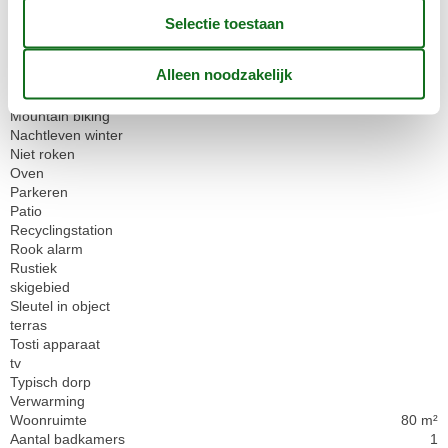
Kinderbedjes
1
Koelkast
Ledlampen
Linnen gratis
Losgemaakt
Magnetron
Mountain biking
Nachtleven winter
Niet roken
Oven
Parkeren
Patio
Recyclingstation
Rook alarm
Rustiek
skigebied
Sleutel in object
terras
Tosti apparaat
tv
Typisch dorp
Verwarming
Woonruimte
80 m²
Aantal badkamers
1