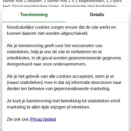
kamer met 2 bedden. 1 kamer met 1 x 1 stapelbedden, 1 2-pers
bed. Groot woonkeuken (oven, 4 keramische glas kookplaten,
broodrooster, waterkoker, magnetron, elektrische koffiemachine,
Toestemming
Details
pads voor de koffiemachine (Erstausstattung)) met 1 2-pers
divanbed (1 x 150 cm, lengte 180 cm), eethoek en TV (Flatscreen
Noodzakelijke cookies zorgen ervoor dat de site werkt en
TV), stereo-installatie en elektrische verwarming. Douche, aparte
kunnen daarom niet worden uitgeschakeld.
WC. Elektrische verwarming. Houten vloeren. Groot terras, op het
oosten gelegen. Terrasmeubelen. Rookvrij huis. Rookmelders,
brandblusser.
Als je toestemming geeft voor het verzamelen van
statistieken, help je ons de site te verbeteren en te
Flirsch 12 km van St. Anton: Rustieke houten huis "Lieblingsplatz",
ontwikkelen. In dit geval worden geanonimiseerde gegevens
omgeven door bomen. Boven Flirsch am Arlberg, 1.8 km van het
doorgestuurd naar onze onderaannemers.
centrum, geïsoleerde, rustige ligging. Voor alleengebruik: wild
terrein. Patio, terras. Berging beschikbaar. In de winter
Als je het gebruik van alle cookies accepteert, stem je er
sneeuwkettingen aanbevolen. 1 km steil voetpad naar het huis.
(naast statistieken) mee in dat wij informatie doorsturen naar
Parkeerplaats (voor 2 auto's). Supermarkt 1.8 km, restaurant 1.8
derden ten behoeve van gepersonaliseerde marketing.
km, bushalte "Dorfplatz" 1.8 km, treinstation "St. Anton" 14 km,
openluchtzwembad 14 km, overdekt zwembad 9 km. Wandelroutes
Je kunt je toestemming met betrekking tot statistieken en/of
10 m vanaf het huis, ski faciliteiten 13 km, skibushalte 1.8 km,
skischool 13 km, langlaufloipe 2.5 km. Bekende skigebieden
marketing te allen tijde wijzigen of intrekken.
kunnen gemakkelijk worden bereikt: St. Anton am Arlberg 13 km,
Ischgl 33 km. Auto noodzakelijk. De taxi kan niet totaan het huis
Zie ook ons
Privacybeleid
komen. Gratis skibus. Gratis skibus naar het skigebied St. Anton.