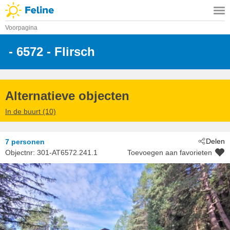
Voorpagina
 - 6572
 - Flirsch
Alternatieve objecten
In de buurt (10)
Delen
7 personen
Objectnr:
301-AT6572.241.1
Toevoegen aan favorieten