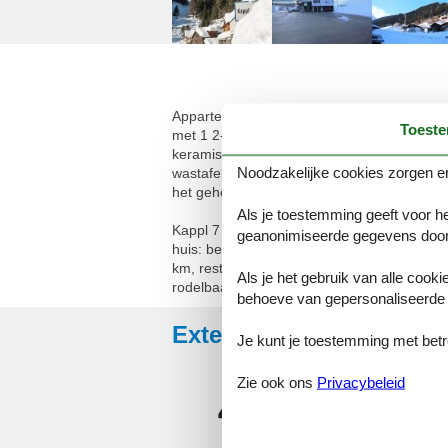
Appartement 4-kamers 100 m2 op de 3e verd
Toest
met 1 2-pers bed (140 cm), Sat-TV (Flatsc
keramische glas kookplaten, elektrische ko
Noodzakelijke cookies zorgen er
wastafels. Balkon 30 m2. Ter beschikking: kl
het gehele appartement gerenoveerd!
Als je toestemming geeft voor he
Kappl 7 km van Ischgl: Kindvriendelijk appa
geanonimiseerde gegevens door
huis: bergruimte voor fietsen, berging voor
km, restaurant 300 m, bushalte 10 m, ope
Als je het gebruik van alle cooki
rodelbaan, langlaufloipe 100 m, ijsbaan 7 
behoeve van gepersonaliseerde 
Externe beoordelingen
Je kunt je toestemming met betrek
4,7
Zie ook ons
Privacybeleid