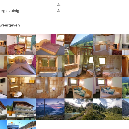
Ja
ergiezuinig
Ja
n weergeven