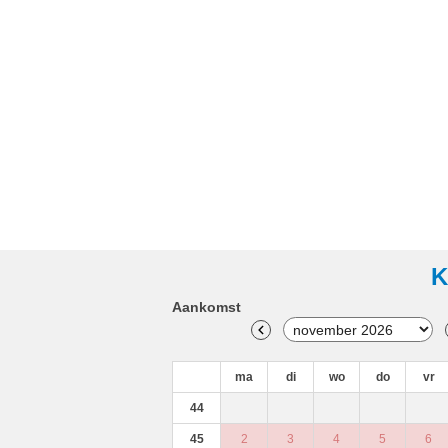
K
Aankomst
ma
di
wo
do
vr
44
45
2
3
4
5
6