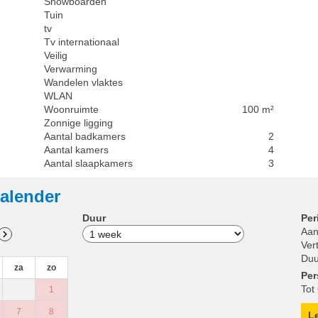
Snowboarden
Tuin
tv
Tv internationaal
Veilig
Verwarming
Wandelen vlaktes
WLAN
Woonruimte
100 m²
Zonnige ligging
Aantal badkamers
2
Aantal kamers
4
Aantal slaapkamers
3
alender
Duur
Per
Aan
Ver
Duu
za
zo
Pe
Tot
1
7
8
L