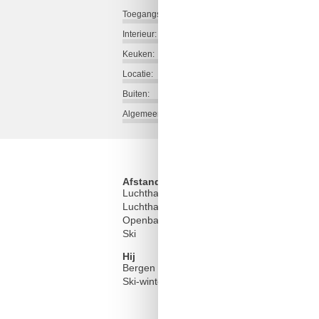
Toegangsweg:
Interieur:
Keuken:
Locatie:
Buiten:
Algemeen:
Afstand
Luchthaven INN
Luchthaven MUC
2
Openbaar vervoer
Ski
Hij
Bergen meren
Ski-winter