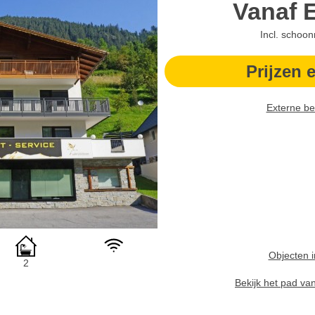
Vanaf
Incl. schoo
Prijzen 
Externe be
Objecten i
2
Bekijk het pad va