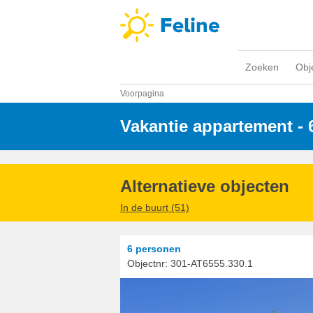
Zoeken
Obj
Voorpagina
Vakantie appartement -
Alternatieve objecten
In de buurt (51)
6 personen
Objectnr:
301-AT6555.330.1