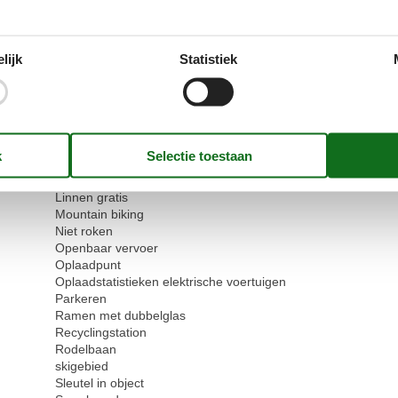
Elektrisch koffiezetapparaat
Fornuis
Geen wegwerpservies
lijk
Statistiek
Groene ruimte tuin
Handdoeken gratis
Haardroger
internetten
Keuken woonkamer
Kinderbedjes
1
Koelkast
Ledlampen
Linnen gratis
Mountain biking
Niet roken
Openbaar vervoer
Oplaadpunt
Oplaadstatistieken elektrische voertuigen
Parkeren
Ramen met dubbelglas
Recyclingstation
Rodelbaan
skigebied
Sleutel in object