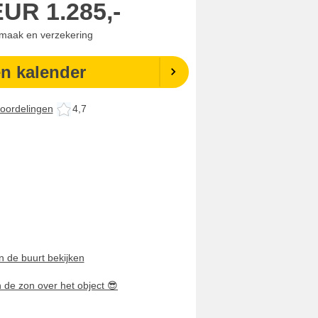
EUR
1.285,-
nmaak en verzekering
en kalender
oordelingen
4,7
n de buurt bekijken
n de zon over het object
😎