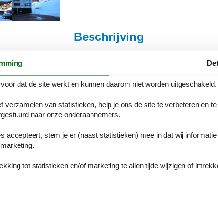
Beschrijving
ieping. Smaakvol en gezellig ingericht: hal. 1 2-pers. kamer met do
emming
Det
reen TV). 1 2-pers. kamer met Sat-TV (Flatscreen TV). Uitgang naar 
ffiemachine, combimagnetron) met eethoek en stereo-installatie. Uitg
voor dat de site werkt en kunnen daarom niet worden uitgeschakeld.
uis, kinderstoel, kinderbed, haardroger. Internet (Internet (WiFi)). Ni
t verzamelen van statistieken, help je ons de site te verbeteren en te
rtementencomplex "Erika". Zonnige ligging, 600 m van het skigebied. V
gestuurd naar onze onderaannemers.
 ski's, centrale verwarming, skischoendroger. Parkeerplaats bij het hui
nluchtzwembad 7 km, overdekt zwembad 7 km. Kabelbaan 600 m, skiverh
es accepteert, stem je er (naast statistieken) mee in dat wij informati
km. Bekende skigebieden kunnen gemakkelijk worden bereikt: Ischgl Silv
marketing.
Onze gastbeoor
king tot statistieken en/of marketing te allen tijde wijzigen of intrekk
Externe beoorde
Geen gedetailleerde exter