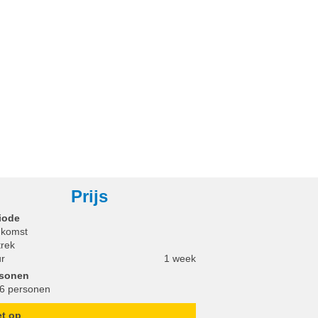
Prijs
iode
komst
trek
r
1 week
rsonen
 6 personen
et op