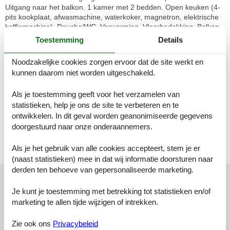
Uitgang naar het balkon. 1 kamer met 2 bedden. Open keuken (4-
pits kookplaat, afwasmachine, waterkoker, magnetron, elektrische
koffiemachine). Douche/WC. Verwarming. Vloerbedekking. Balkon.
Mooi panoramazicht op de bergen en het dal. Ter beschikking:
Toestemming
Details
Internet (WiFi, gratis). Parkeerplaats (overdekt, 1 Auto). Niet rokers
woning. Rookmelders, brandblusser.
Noodzakelijke cookies zorgen ervoor dat de site werkt en
kunnen daarom niet worden uitgeschakeld.
Appartementencomplex "Apart Romantica". 5 appartementen in de
woning. In de wijk Untermühl, 1.5 km van het centrum van Kappl,
Als je toestemming geeft voor het verzamelen van
12 km van het centrum van Ischgl, 20 km van het centrum van
statistieken, help je ons de site te verbeteren en te
Landeck, zonnige ligging tegen een helling. In het huis: berging
voor ski's, skischoendroger. Broodjesservice. Winkel 1.5 km,
ontwikkelen. In dit geval worden geanonimiseerde gegevens
levensmiddelenwinkel 1.5 km, bushalte "Kappl Niederhof" 190 m,
doorgestuurd naar onze onderaannemers.
treinstation "Landeck-Zams Bahnhof" 21.2 km. Skilift 2.5 km,
kabelbaan op 2.5 km, skibushalte 5 m. De eigenaar woont in
Als je het gebruik van alle cookies accepteert, stem je er
hetzelfde huis.
(naast statistieken) mee in dat wij informatie doorsturen naar
derden ten behoeve van gepersonaliseerde marketing.
Externe beoordelingen
Onze gastbeoordelingen
Externe beoordelingen
Je kunt je toestemming met betrekking tot statistieken en/of
marketing te allen tijde wijzigen of intrekken.
4,7
Zie ook ons
Privacybeleid