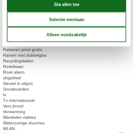
Linnen gratis
Magnetron
Mountain biking
Niet roken
Open keuken
Openbaar vervoer
Parkeren
Parkeren overdekt
Parkeren privé gratis
Ramen met dubbelglas
Recyclingstation
Rodelbaan
Rook alarm
skigebied
Sleutel in object
Snowboarden
tv
Tv internationaal
Vers brood
Verwarming
Wandelen vlaktes
Waterzuinige douches
WLAN