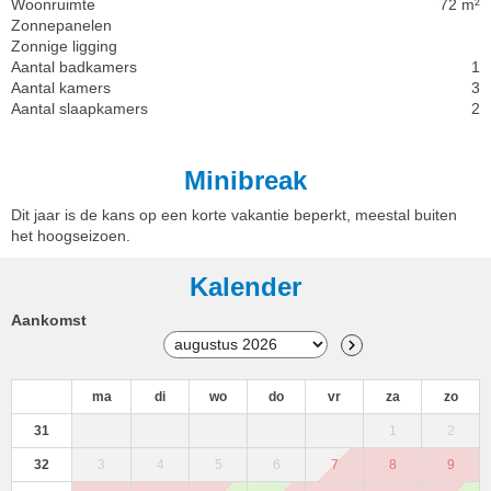
Woonruimte
72 m²
Zonnepanelen
Zonnige ligging
Aantal badkamers
1
Aantal kamers
3
Aantal slaapkamers
2
Minibreak
Dit jaar is de kans op een korte vakantie beperkt, meestal buiten
het hoogseizoen.
Kalender
Aankomst
ma
di
wo
do
vr
za
zo
31
1
2
32
3
4
5
6
7
8
9