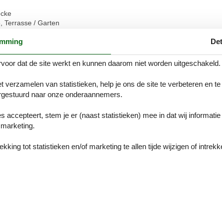
ecke
 Terrasse / Garten
, WC, Haarfön, Kosmetikspiegel
emming
Det
eschirrspüler inkl. Tabs, Kühlschrank mit Gefrierfach, E-Herd mit Back
voor dat de site werkt en kunnen daarom niet worden uitgeschakeld.
RT:
ard Premium
t verzamelen van statistieken, help je ons de site te verbeteren en te
gestuurd naar onze onderaannemers.
RANDAU" liegt in Kappl, mitten in der Silvretta Region Ischgl - Paznau
es accepteert, stem je er (naast statistieken) mee in dat wij informati
marketing.
n
ig)
king tot statistieken en/of marketing te allen tijde wijzigen of intrekk
lmöglichkeit für Fahrräder
trockner auf Anfrage, Kinderhochstuhl uvm...
RT:
 bis 14 Jahre frei.