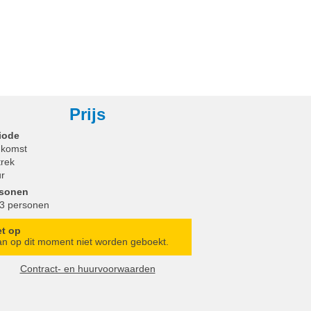
Prijs
iode
komst
trek
r
rsonen
 3 personen
et op
n op dit moment niet worden geboekt.
Contract- en huurvoorwaarden