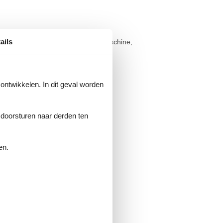
ails
ofen, Mikrowelle, Toaster, Kaffeemaschine,
 ontwikkelen. In dit geval worden
n / Tirol.
e doorsturen naar derden ten
en.