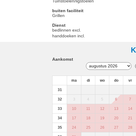
Tuinstoelen/ligstoelen
buiten faciliteit
Grillen
Dienst
bedlinnen excl.
handdoeken incl.
K
Aankomst
ma
di
wo
do
vr
31
32
3
4
5
6
7
33
10
11
12
13
14
34
17
18
19
20
21
35
24
25
26
27
28