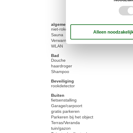
algemene uitrusting
niet-rokers
Sauna
Verwarming
WLAN
Bad
Douche
haardroger
Shampoo
Beveiliging
rookdetector
Buiten
fietsenstalling
Garage/carpoort
gratis parkeren
Parkeren bij het object
Terras/Veranda
tuin/gazon