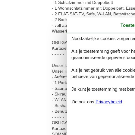
- 1 Schlafzimmer mit Doppelbett
- 1 Wohnschlafzimmer mit Doppelbett, Ess
- 2 FLAT-SAT-TV, Safe, W-LAN, Bettwäsche,
- 2 Badezimmer mit Dusche / Regendusche
Toest
- voll ausgestattete Küche im Vorraum mit G
Wasserkocher, ...
Noodzakelijke cookies zorgen er
OBLIGATORISCHE NEBENKOSTEN VOR O
Kurtaxe, im Sommer zusätzlich Silvretta C
Als je toestemming geeft voor he
- - - - -
geanonimiseerde gegevens door
Unser familiär geführtes Haus "APARTMENT B
Als je het gebruik van alle cooki
Unser Haus bietet:
behoeve van gepersonaliseerde 
- Aufenthaltsraum, Balkon, Terrasse, Garte
- 1 Parkplatz pro Apartment (Carport)
- Sauna und Infrarotkabine (gebührenpflicht
Je kunt je toestemming met betrek
- Skiraum mit Schuhtrockner, sichere Abstel
- WLAN inklusive
Zie ook ons
Privacybeleid
- Bushaltestelle ca. 100 m
- Benützung von Waschmaschine und Wäsche
- - - - -
OBLIGATORISCHE NEBENKOSTEN VOR O
Kurtaxe € 5,00 pro Person und Nacht, Kinder
SOMMER 2025: