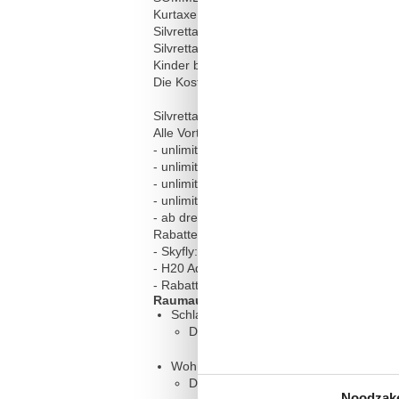
Kurtaxe € 5,00 pro Person und Nacht, Kinder
Silvretta Card Premium für Erwachsene: € 7
Silvretta Card Premium für Kinder (Jahrgän
Kinder bis 7 Jahre frei.
Die Kosten werden vor Ort nach Alter und t
Silvretta Card Premium im Sommer
Alle Vorteile und inkludierte Leistungen:
- unlimitierte Nutzung aller geöffneten 
- unlimitierte Nutzung aller geöffneten Be
- unlimitierte Nutzung des öffentlichen N
- unlimitierte Nutzung der Silvretta Hochal
- ab drei Übernachtungen pro Tag einmalig
Rabatte bei Partnern
- Skyfly: -25% (einmalig)
- H20 Adventure: -20% auf alle Touren
- Rabatte bei ausgewählten Programmpun
Raumaufteilung
Schlafzimmer, 2 Personen
Doppelbett - Size: 151-180 cm
Wohn-/Schlafzimmer, 2 Personen
Doppelbett - Size: 151-180 cm
Noodzake