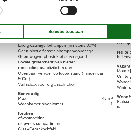
Voorzieningen
duurzaamheid
keuken
Accommodatie is toegankelijk zonder auto
kitchen
afval sorteren
maalti
Alleen waterbesparende toiletten en douches
Broodje
Energiezuinige ledlampen (minstens 80%)
Geen plastic flessen shampoo/douchegel
regio/l
Geen wegwerpbestek of serviesgoed
buitenw
Lokale gidsen/bedrijven bieden
vakant
rondleidingen/activiteiten aan
Motorri
Openbaar vervoer op loopafstand (minder dan
Om te g
500m)
Wandel
Vuilnisbak voor organisch afval
Winters
Eenvoudig
Woon/s
Maat
45 m²
Flatscr
Woonkamer slaapkamer
1
tv
Keuken
afwasmachine
diepvries compartiment
Glas-/Cerankochfeld