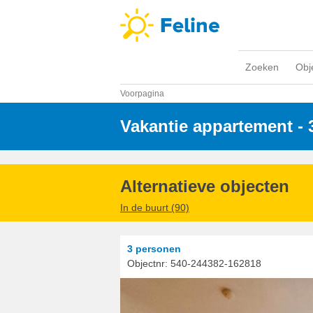
Zoeken
Obj
Voorpagina
Vakantie appartement -
Alternatieve objecten
In de buurt (90)
3 personen
Objectnr:
540-244382-162818