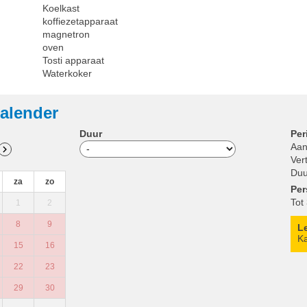
Koelkast
koffiezetapparaat
magnetron
oven
Tosti apparaat
Waterkoker
alender
Duur
Per
Aan
Ver
Duu
za
zo
Pe
Tot
1
2
8
9
L
Ka
15
16
22
23
29
30