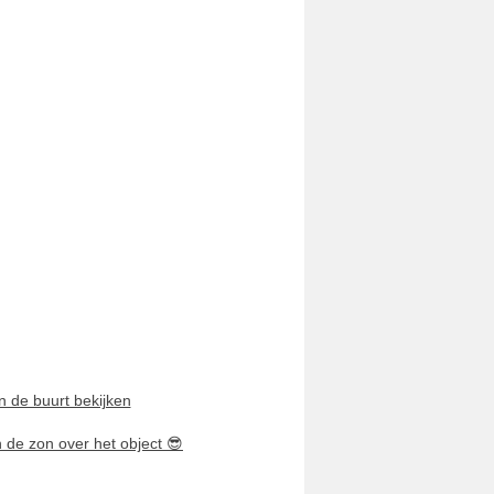
n de buurt bekijken
n de zon over het object
😎