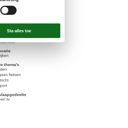
 apparatuur
ette/blok
jden
sservice
ocatie
ijken
ie thema's
jden
aan fietsen
tocht
port
laapgedeelte
een tv