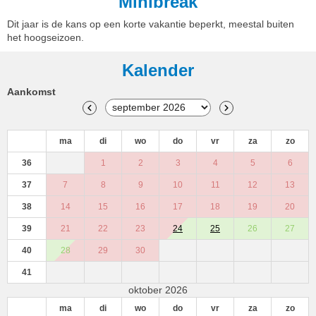
Minibreak
Dit jaar is de kans op een korte vakantie beperkt, meestal buiten
het hoogseizoen.
Kalender
Aankomst
ma
di
wo
do
vr
za
zo
36
1
2
3
4
5
6
37
7
8
9
10
11
12
13
38
14
15
16
17
18
19
20
39
21
22
23
24
25
26
27
40
28
29
30
41
oktober 2026
ma
di
wo
do
vr
za
zo