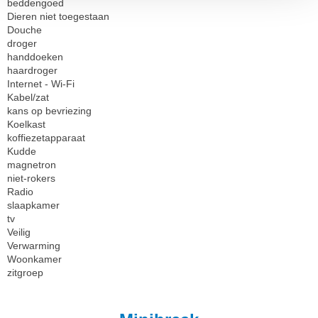
beddengoed
Dieren niet toegestaan
Douche
droger
handdoeken
haardroger
Internet - Wi-Fi
Kabel/zat
kans op bevriezing
Koelkast
koffiezetapparaat
Kudde
magnetron
niet-rokers
Radio
slaapkamer
tv
Veilig
Verwarming
Woonkamer
zitgroep