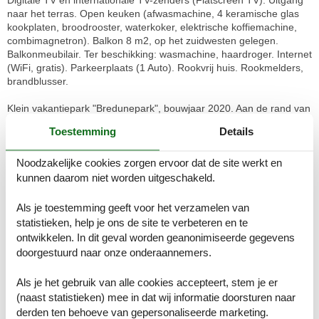
Digitale TV en internationale TV-zenders (Flatscreen TV). Uitgang
naar het terras. Open keuken (afwasmachine, 4 keramische glas
kookplaten, broodrooster, waterkoker, elektrische koffiemachine,
combimagnetron). Balkon 8 m2, op het zuidwesten gelegen.
Balkonmeubilair. Ter beschikking: wasmachine, haardroger. Internet
(WiFi, gratis). Parkeerplaats (1 Auto). Rookvrij huis. Rookmelders,
brandblusser.
Klein vakantiepark "Bredunepark", bouwjaar 2020. Aan de rand van
de plaats Bredene Aan Zee, zonnige ligging, 700 m van zee, 700 m
Toestemming
Details
van het strand. Voor medegebruik: tuin (omheind) met gazon. In
het huis: bergruimte voor fietsen. Supermarkt 2 km, winkelcentrum
Noodzakelijke cookies zorgen ervoor dat de site werkt en
6 km, restaurant 800 m, bar 30 m, bakkerij 400 m, fietsverhuur 2
km, tramhalte "De Lijn 'Renbaan'" 550 m, bushalte "De Lijn" 90 m,
kunnen daarom niet worden uitgeschakeld.
treinstation "NMBS Oostende" 8 km, zandstrand "Hyppo beach"
700 m. Golfterrein (18 holes) 3 km, surfschool 3 km, midgetgolf 2
Als je toestemming geeft voor het verzamelen van
km. Attracties in de buurt: Fort Napoleon 4.6 km, Familiepark 'De
statistieken, help je ons de site te verbeteren en te
Sierk' 2.5 km, Sealife Blankenberge 14 km, Plopsaland De Panne
ontwikkelen. In dit geval worden geanonimiseerde gegevens
43 km, Oostende 7 km, Brugge 20 km. Wandelgebied Duinpanpad
doorgestuurd naar onze onderaannemers.
6 km, Spuikompad 10 km, Landerijenpad 12 km. De eigenaar
accepteert geen jeugdgroepen. De omgeving is gevoelig voor
Als je het gebruik van alle cookies accepteert, stem je er
geluidsoverlast. Gelieve geen lawaai te maken en de rust te
(naast statistieken) mee in dat wij informatie doorsturen naar
bewaren. In dit complex zijn verder 2 huizen te huur. De
huurobjecten kunnen wb. Ligging, grootte en aard van het
derden ten behoeve van gepersonaliseerde marketing.