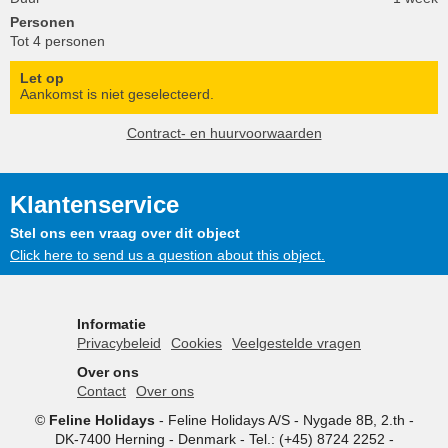
Personen
Tot 4 personen
Let op
Aankomst is niet geselecteerd.
Contract- en huurvoorwaarden
Klantenservice
Stel ons een vraag over dit object
Click here to send us a question about this object.
Informatie
Privacybeleid
Cookies
Veelgestelde vragen
Over ons
Contact
Over ons
©
Feline Holidays
-
Feline Holidays A/S
-
Nygade 8B, 2.th -
DK-7400
Herning
-
Denmark -
Tel.:
(+45) 8724 2252
-