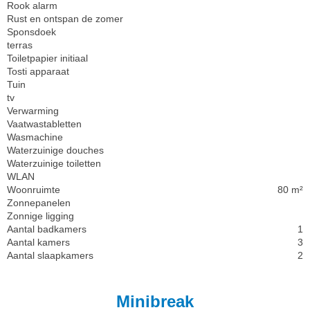
Rook alarm
Rust en ontspan de zomer
Sponsdoek
terras
Toiletpapier initiaal
Tosti apparaat
Tuin
tv
Verwarming
Vaatwastabletten
Wasmachine
Waterzuinige douches
Waterzuinige toiletten
WLAN
Woonruimte
80 m²
Zonnepanelen
Zonnige ligging
Aantal badkamers
1
Aantal kamers
3
Aantal slaapkamers
2
Minibreak