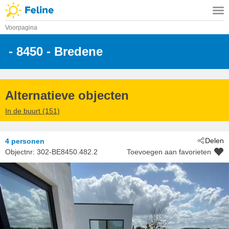
Voorpagina
 - 8450
 - Bredene
Alternatieve objecten
In de buurt (151)
Delen
4 personen
Objectnr:
302-BE8450.482.2
Toevoegen aan favorieten