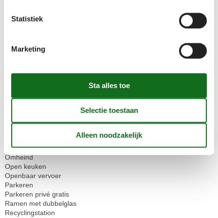
Elektrisch koffiezetapparaat
Fornuis
Statistiek
Geen huisdieren toegestaan
Geen wegwerpservies
Golfbanen
Groene ruimte tuin
Marketing
Handdoeken extra
Hernieuwbare elektriciteit
Haardroger
internetten
Ketel
Keukenhanddoek
Kinderbedjes
1
Koelkast
Ledlampen
Losgemaakt
Niet roken
Omheind
Open keuken
Openbaar vervoer
Parkeren
Parkeren privé gratis
Ramen met dubbelglas
Recyclingstation