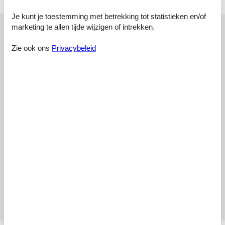
grondstuk verschillen.
Je kunt je toestemming met betrekking tot statistieken en/of
Externe beoordelingen
marketing te allen tijde wijzigen of intrekken.
Onze gastbeoordelingen
Externe beoordelingen
Zie ook ons
Privacybeleid
4,5
Toegangsweg:
5,0
Interieur:
4,0
Keuken:
4,0
Locatie:
3,0
Buiten:
4,0
Algemeen:
4,0
Externe beoordelingen
Geen gedetailleerde externe beoordelingen