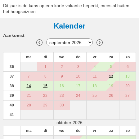
Dit jaar is de kans op een korte vakantie beperkt, meestal buiten
het hoogseizoen.
Kalender
Aankomst
ma
di
wo
do
vr
za
zo
36
1
2
3
4
5
6
37
7
8
9
10
11
12
13
38
14
15
16
17
18
19
20
39
21
22
23
24
25
26
27
40
28
29
30
41
oktober 2026
ma
di
wo
do
vr
za
zo