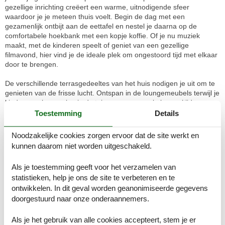
gezellige inrichting creëert een warme, uitnodigende sfeer
waardoor je je meteen thuis voelt. Begin de dag met een
gezamenlijk ontbijt aan de eettafel en nestel je daarna op de
comfortabele hoekbank met een kopje koffie. Of je nu muziek
maakt, met de kinderen speelt of geniet van een gezellige
filmavond, hier vind je de ideale plek om ongestoord tijd met elkaar
door te brengen.
De verschillende terrasgedeeltes van het huis nodigen je uit om te
genieten van de frisse lucht. Ontspan in de loungemeubels terwijl je
kinderen schommelen in de tuin en serveer enkele maaltijden
buiten.
Toestemming
Details
Een korte wandeling brengt je naar het fjord, waar je kunt
Noodzakelijke cookies zorgen ervoor dat de site werkt en
zwemmen of wandelen langs de kust. Voor een gevarieerd uitstapje
kunnen daarom niet worden uitgeschakeld.
kun je een bezoek brengen aan de nabijgelegen stad Nykøbing
Mors op het eiland Mors. Daar vind je het cultuurhistorisch museum
Als je toestemming geeft voor het verzamelen van
Dueholm Kloster en interessante, wisselende tentoonstellingen bij
statistieken, help je ons de site te verbeteren en te
de Holmen 7C kunstvereniging.
Kamerindeling
ontwikkelen. In dit geval worden geanonimiseerde gegevens
Vakantiewoning
doorgestuurd naar onze onderaannemers.
Slaapkamer, 2 personen
Tweepersoonsbed
Als je het gebruik van alle cookies accepteert, stem je er