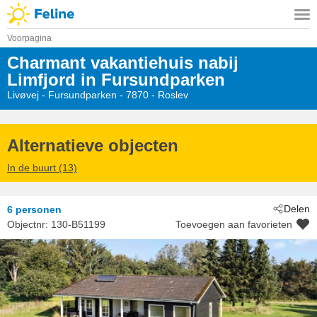
Voorpagina
Charmant vakantiehuis nabij
Limfjord in Fursundparken
Livøvej
 - Fursundparken
 - 7870
 - Roslev
Alternatieve objecten
In de buurt (13)
Delen
6 personen
Objectnr:
130-B51199
Toevoegen aan favorieten