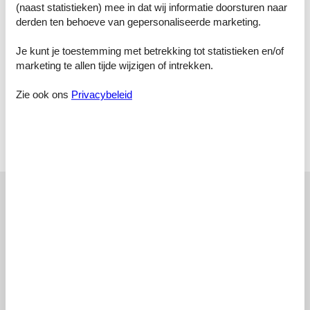
(naast statistieken) mee in dat wij informatie doorsturen naar
Slaapkamer, 2 personen
derden ten behoeve van gepersonaliseerde marketing.
Eenpersoonsbed
Je kunt je toestemming met betrekking tot statistieken en/of
Slaapkamer, 2 personen
Tweepersoonsbed
marketing te allen tijde wijzigen of intrekken.
Badkamer
Zie ook ons
Privacybeleid
Toilet met warm en koud water, Douche
Terras
Open en overdekt terras
Onze gastbeoordelingen
Onze gastbeoordelingen
Externe beoordelingen
3,0
Gebaseerd op
1
waardering
Waardering van 20-10-2024