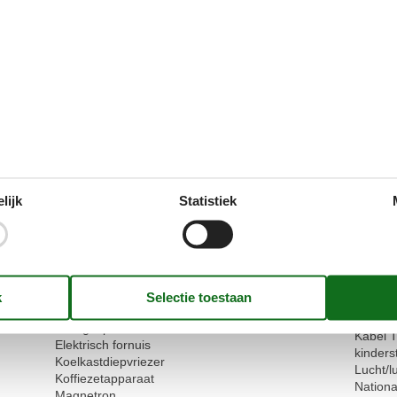
Onze gastbeoor
Externe beoorde
Geen gedetailleerde exter
Voorzieningen
lijk
Statistiek
Buitenshuis
Versch
3,5 km
Barbecue
Energie
400 m
Omheind perceel
Gereno
2 km
Overdekt terras
Geslote
Terras
2
Hoge sn
Zwemmogelijkheden vanaf het zandstrand
Huisdie
interne
Keuken
Jaar va
Afzuigkap
Kabel 
Elektrisch fornuis
kinders
Koelkastdiepvriezer
Lucht/
Koffiezetapparaat
Nationa
Magnetron