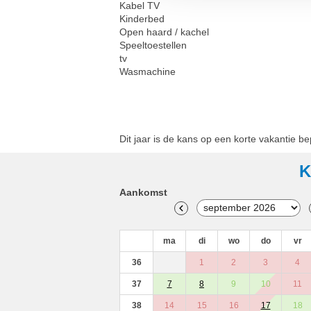
Kabel TV
Kinderbed
Open haard / kachel
Speeltoestellen
tv
Wasmachine
Dit jaar is de kans op een korte vakantie b
K
Aankomst
ma
di
wo
do
vr
36
1
2
3
4
37
7
8
9
10
11
38
14
15
16
17
18