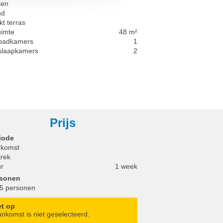
ken
nd
t terras
imte
48 m²
 badkamers
1
 slaapkamers
2
Prijs
iode
komst
trek
r
1 week
rsonen
 5 personen
et op
nkomst is niet geselecteerd.