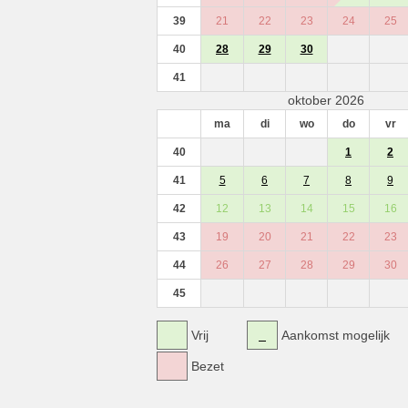
39
21
22
23
24
25
40
28
29
30
41
oktober 2026
ma
di
wo
do
vr
40
1
2
41
5
6
7
8
9
42
12
13
14
15
16
43
19
20
21
22
23
44
26
27
28
29
30
45
Vrij
Aankomst mogelijk
Bezet