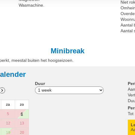
Niet ro
Wasmachine.
Omhei
Overdek
Woonru
Aantal
Aantal
Minibreak
eperkt, meestal buiten het hoogseizoen.
alender
Duur
Per
Aan
Ver
Duu
za
zo
Pe
Tot
5
6
12
13
L
Aa
19
20