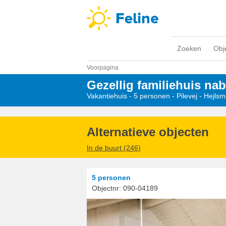
Zoeken
Obj
Voorpagina
Gezellig familiehuis nab
Vakantiehuis - 5 personen
 - 
Pilevej
 - Hejls
Alternatieve objecten
In de buurt (246)
5 personen
Objectnr:
090-04189