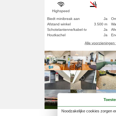
Highspeed
Biedt minibreak aan
Ja
Om
Afstand winkel
3.500 m
Wa
Schotelantenne/kabel-tv
Ja
Af
Houtkachel
Ja
En
Alle voorzieninge
Toest
Noodzakelijke cookies zorgen er