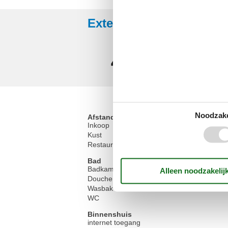
Externe beoordelingen
4,3
Noodzake
Afstand
Inkoop
Kust
Restaurant
Bad
Badkamer
Douche
Wasbak
WC
Binnenshuis
internet toegang