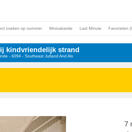
ect zoeken op nummer
Minivakantie
Last Minute
Favorieten (
ij kindvriendelijk strand
minde
 - 6094
 - Southeast Jutland And Als
7 