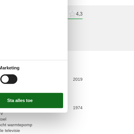
delingen
Externe beoordelingen
4,3
lingen
ne beoordelingen
Marketing
illend
 huis
veerd
2019
n terras
elheid internet
ren toegestaan
tten
n constructie
1974
TV
toel
lucht warmtepomp
le televisie