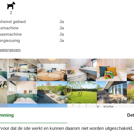
2
heind gebied
Ja
smachine
Ja
wasmachine
Ja
ergiezuinig
Ja
n weergeven
emming
Det
voor dat de site werkt en kunnen daarom niet worden uitgeschakeld.