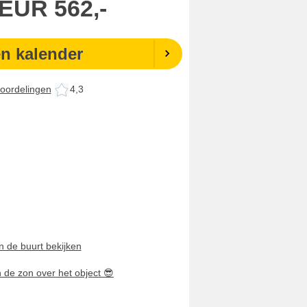
EUR
562,-
en kalender
oordelingen
4,3
n de buurt bekijken
n de zon over het object
😎