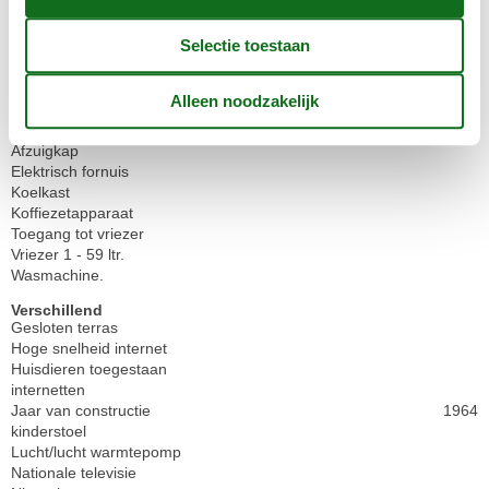
Wasmachine
Buitenshuis
Barbecue
Terras
Zwemmogelijkheden vanaf het zandstrand
Keuken
Afzuigkap
Elektrisch fornuis
Koelkast
Koffiezetapparaat
Toegang tot vriezer
Vriezer 1 - 59 ltr.
Wasmachine.
Verschillend
Gesloten terras
Hoge snelheid internet
Huisdieren toegestaan
internetten
Jaar van constructie
1964
kinderstoel
Lucht/lucht warmtepomp
Nationale televisie