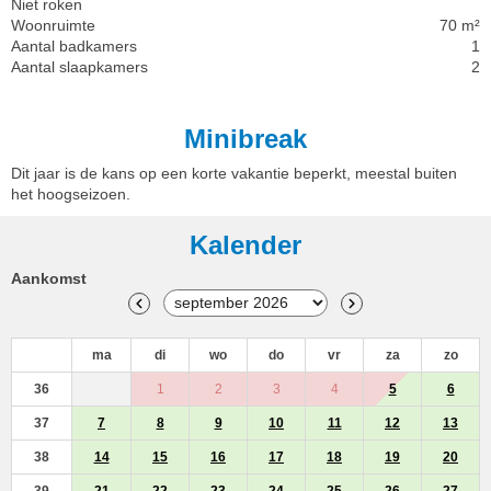
Niet roken
Woonruimte
70 m²
Aantal badkamers
1
Aantal slaapkamers
2
Minibreak
Dit jaar is de kans op een korte vakantie beperkt, meestal buiten
het hoogseizoen.
Kalender
Aankomst
ma
di
wo
do
vr
za
zo
36
1
2
3
4
5
6
37
7
8
9
10
11
12
13
38
14
15
16
17
18
19
20
39
21
22
23
24
25
26
27