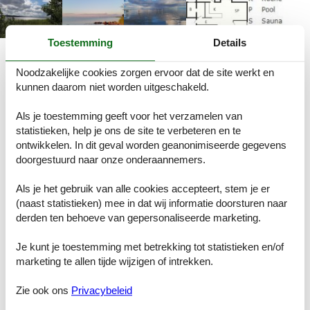
Toestemming
Details
Beschrijving
Noodzakelijke cookies zorgen ervoor dat de site werkt en
kunnen daarom niet worden uitgeschakeld.
Eines der letzten ursprünglichen Häuser in Hejlsminde wurde hier
so renoviert, dass das äußere Aussehen trotz der modernen
Isolierung beibehalten wurde. Auch innen hat man versucht den
Als je toestemming geeft voor het verzamelen van
ursprünglichen Stil beizubehalten, obwohl moderne
statistieken, help je ons de site te verbeteren en te
Annehmlichkeiten, wie Geschirrspülmaschine in der Küche oder
ontwikkelen. In dit geval worden geanonimiseerde gegevens
Holzofen und Wärmepumpe im Wohnraum dazugekommen sind.
doorgestuurd naar onze onderaannemers.
Boxer TV im Haus, daher kein ARD zur Auswahl. Das Haus liegt
ruhig am Ende eines kleinen Weges, von wo ein Pfad zum Strand
Als je het gebruik van alle cookies accepteert, stem je er
und Yachthafen in Hejlsminde führt. Auf dem Grundstück gibt es
(naast statistieken) mee in dat wij informatie doorsturen naar
eine Schaukel für die jüngsten Gäste.A refundable deposit might be
derden ten behoeve van gepersonaliseerde marketing.
charged closer to your check-in date.
The security deposit ensures a smooth stay and covers any
additional services or consumption charges.This deposit covers utili
Je kunt je toestemming met betrekking tot statistieken en/of
ties consumed during your stay
marketing te allen tijde wijzigen of intrekken.
and any additional services that may be taken.The final amount will
be adjusted based on actual meter
Zie ook ons
Privacybeleid
readings, actual usage of extra services, and any remaining