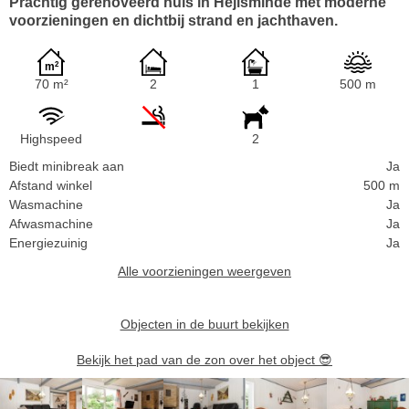
Prachtig gerenoveerd huis in Hejlsminde met moderne
voorzieningen en dichtbij strand en jachthaven.
70 m²
2
1
500 m
Highspeed
2
Biedt minibreak aan
Ja
Afstand winkel
500 m
Wasmachine
Ja
Afwasmachine
Ja
Energiezuinig
Ja
Alle voorzieningen weergeven
Objecten in de buurt bekijken
Bekijk het pad van de zon over het object
😎