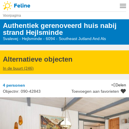
Voorpagina
Authentiek gerenoveerd huis nabij
strand Hejlsminde
Svalevej
 - Hejlsminde
 - 6094
 - Southeast Jutland And Als
Alternatieve objecten
In de buurt (246)
Delen
4 personen
Objectnr:
090-42843
Toevoegen aan favorieten