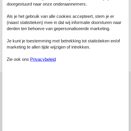
doorgestuurd naar onze onderaannemers.
Slaapkamer, 2 personen
Eenpersoonsbed
Als je het gebruik van alle cookies accepteert, stem je er
Slaapkamer, 2 personen
(naast statistieken) mee in dat wij informatie doorsturen naar
Tweepersoonsbed
derden ten behoeve van gepersonaliseerde marketing.
Badkamer
Je kunt je toestemming met betrekking tot statistieken en/of
Toilet met warm en koud water, Douche
marketing te allen tijde wijzigen of intrekken.
Terras
Zie ook ons
Privacybeleid
Open en overdekt terras
Externe beoordelingen
Onze gastbeoordelingen
Externe beoordelingen
4,0
1 externe beoordeling