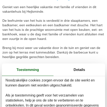
Geniet van een heerlijke vakantie met familie of vrienden in dit
vakantiehuis bij Hejlsminde.
De leefruimte van het huis is verdeeld in drie slaapkamers, een
badkamer, een eetkeuken en een badkamer met douche. Het hart
van het huis is de prachtige woonruimte met open keuken, eet- en
bankhoek, waar u de dag met familie of vrienden kunt afsluiten met
een vuurtje in de open haard.
Breng bij mooi weer uw vakantie door in de tuin en geniet van de
zon op het terras met tuinmeubilair. Dankzij de barbecue kunt u
heerlijke gegrilde gerechten bereiden.
Voor sportvissers is de kust langs Hejlsminde een paradijs, hier
Toestemming
Details
kunt u het hele jaar door zeeforel vangen. Het hele gezin kan
genieten van het fijne zandstrand met zwemwater van topkwaliteit.
Attracties zoals Legoland, het Leeuwenpark en Ribe (de oudste
Noodzakelijke cookies zorgen ervoor dat de site werkt en
stad van Denemarken) liggen allemaal binnen een uur rijden.
kunnen daarom niet worden uitgeschakeld.
Kamerindeling
Vakantiewoning
Als je toestemming geeft voor het verzamelen van
Slaapkamer, 2 personen
statistieken, help je ons de site te verbeteren en te
Stapelbed
ontwikkelen. In dit geval worden geanonimiseerde gegevens