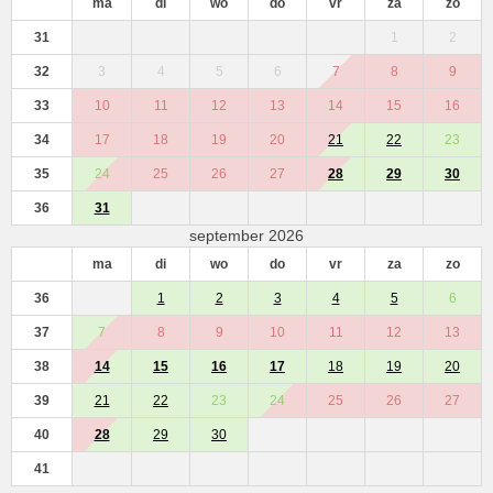
ma
di
wo
do
vr
za
zo
31
1
2
32
3
4
5
6
7
8
9
33
10
11
12
13
14
15
16
34
17
18
19
20
21
22
23
35
24
25
26
27
28
29
30
36
31
september 2026
ma
di
wo
do
vr
za
zo
36
1
2
3
4
5
6
37
7
8
9
10
11
12
13
38
14
15
16
17
18
19
20
39
21
22
23
24
25
26
27
40
28
29
30
41