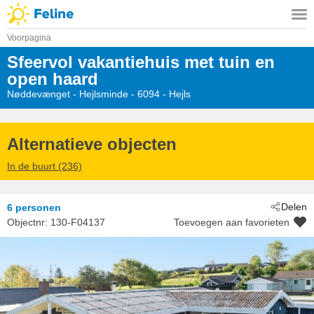
Voorpagina
Sfeervol vakantiehuis met tuin en
open haard
Nøddevænget
 - Hejlsminde
 - 6094
 - Hejls
Alternatieve objecten
In de buurt (236)
Delen
6 personen
Objectnr:
130-F04137
Toevoegen aan favorieten