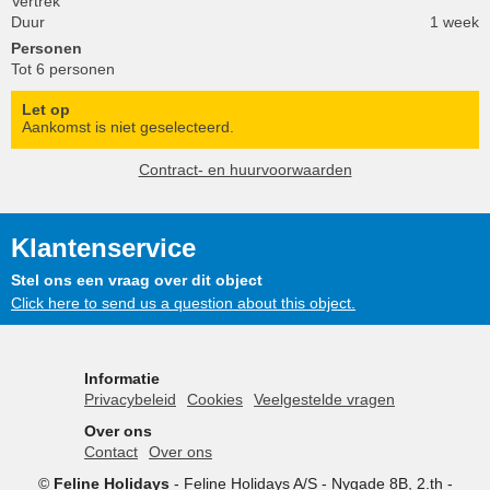
Vertrek
Duur
1 week
Personen
Tot 6 personen
Let op
Aankomst is niet geselecteerd.
Contract- en huurvoorwaarden
Klantenservice
Stel ons een vraag over dit object
Click here to send us a question about this object.
Informatie
Privacybeleid
Cookies
Veelgestelde vragen
Over ons
Contact
Over ons
©
Feline Holidays
-
Feline Holidays A/S
-
Nygade 8B, 2.th -