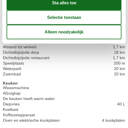
Elektrische artikelen
1 TV
Chromecast
Internetten (draadloos)
Smart TV
In de buurt
Afstand naar het dichtstbijzijnde water/bad
450 m
Afstand tot vismogelijkheden
450 m
Afstand tot winkels
1,7 km
Dichtstbijzijnde dorp
18 km
Dichtstbijzijnde restaurant
1,7 km
Speelplaats
200 m
Waterpark
20 km
Zwembad
20 km
Keuken
Afwasmachine
Afzuigkap
De keuken heeft warm water
Diepvries
40 L
Koelkast
Koffiezetapparaat
Oven en elektrische kookplaten
4 kookplaten