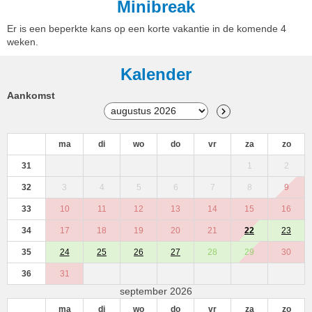
Minibreak
Er is een beperkte kans op een korte vakantie in de komende 4
weken.
Kalender
Aankomst
ma
di
wo
do
vr
za
zo
31
1
2
32
3
4
5
6
7
8
9
33
10
11
12
13
14
15
16
34
17
18
19
20
21
22
23
35
24
25
26
27
28
29
30
36
31
september 2026
ma
di
wo
do
vr
za
zo