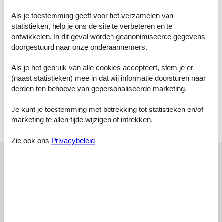
Eenpersoonsbed
Als je toestemming geeft voor het verzamelen van
statistieken, help je ons de site te verbeteren en te
Slaapkamer, 2 personen
ontwikkelen. In dit geval worden geanonimiseerde gegevens
Tweepersoonsbed
doorgestuurd naar onze onderaannemers.
Slaapkamer, 2 personen
Stapelbed
Als je het gebruik van alle cookies accepteert, stem je er
(naast statistieken) mee in dat wij informatie doorsturen naar
Badkamer
derden ten behoeve van gepersonaliseerde marketing.
Toilet met warm en koud water, Douche
Je kunt je toestemming met betrekking tot statistieken en/of
Terras
marketing te allen tijde wijzigen of intrekken.
Open en overdekt terras
Zie ook ons
Privacybeleid
Onze gastbeoordelingen
Onze gastbeoordelingen
Externe beoordelingen
5,0
Gebaseerd op
1
waardering