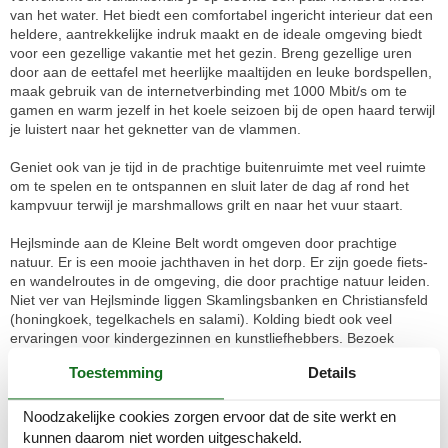
van het water. Het biedt een comfortabel ingericht interieur dat een
heldere, aantrekkelijke indruk maakt en de ideale omgeving biedt
voor een gezellige vakantie met het gezin. Breng gezellige uren
door aan de eettafel met heerlijke maaltijden en leuke bordspellen,
maak gebruik van de internetverbinding met 1000 Mbit/s om te
gamen en warm jezelf in het koele seizoen bij de open haard terwijl
je luistert naar het geknetter van de vlammen.
Geniet ook van je tijd in de prachtige buitenruimte met veel ruimte
om te spelen en te ontspannen en sluit later de dag af rond het
kampvuur terwijl je marshmallows grilt en naar het vuur staart.
Hejlsminde aan de Kleine Belt wordt omgeven door prachtige
natuur. Er is een mooie jachthaven in het dorp. Er zijn goede fiets-
en wandelroutes in de omgeving, die door prachtige natuur leiden.
Niet ver van Hejlsminde liggen Skamlingsbanken en Christiansfeld
(honingkoek, tegelkachels en salami). Kolding biedt ook veel
ervaringen voor kindergezinnen en kunstliefhebbers. Bezoek
bijvoorbeeld het Trapholt Museum. Er is ook een geweldig
Toestemming
Details
speelpark dat gratis toegankelijk is. Een groot winkelcentrum in
Kolding nodigt je uit om rond te slenteren.
Kamerindeling
Noodzakelijke cookies zorgen ervoor dat de site werkt en
Vakantiewoning
kunnen daarom niet worden uitgeschakeld.
Slaapkamer, 2 personen