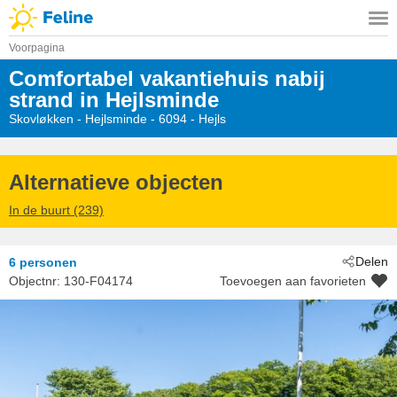
Voorpagina
Comfortabel vakantiehuis nabij
strand in Hejlsminde
Skovløkken
 - Hejlsminde
 - 6094
 - Hejls
Alternatieve objecten
In de buurt (239)
Delen
6 personen
Objectnr:
130-F04174
Toevoegen aan favorieten