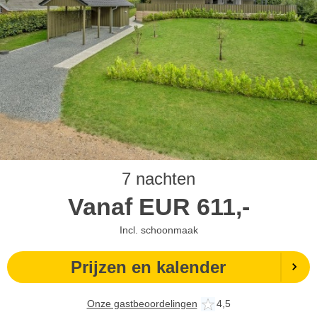
7 nachten
Vanaf
EUR
611,-
Incl. schoonmaak
Prijzen en kalender
Onze gastbeoordelingen
4,5