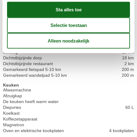
Elektrische artikelen
3 TV
Internetten (draadloos)
Smart TV
In de buurt
Activiteitencentrum
18 km
Afstand naar het dichtstbijzijnde water/bad
800 m
Afstand tot winkels
800 m
bowling
18 km
Dichtstbijzijnde dorp
18 km
Dichtstbijzijnde restaurant
2 km
Gemarkeerd fietspad 5-10 km
200 m
Gemarkeerd wandelpad 5-10 km
200 m
Keuken
Afwasmachine
Afzuigkap
De keuken heeft warm water
Diepvries
60 L
Koelkast
Koffiezetapparaat
Magnetron
Oven en elektrische kookplaten
4 kookplaten