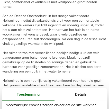
Licht, comfortabel vakantiehuis met whirlpool en groot houten
terras.
Aan de Deense Oostzeekust, in het rustige vakantieoord
Hejlsminde, nodigt dit vakantiehuis u uit voor een comfortabele
vakantie. De kamers zijn licht ingericht en volledig uitgerust, zodat
het u aan niets zal ontbreken. Het hart van het huis is de ruime
woonkamer met venstergevel, waar u vele gezellige en
ontspannende uren zult doorbrengen. Na een dag in de frisse lucht
vindt u gezellige warmte in de whirlpool.
Het ruime terras met verschillende hoekjes nodigt u uit om vele
aangename uren buiten door te brengen. Maak het uzelf
gemakkelijk op de ligstoelen op zonnige dagen en gebruik de
barbecue voor gezellige zomeravonden. Het is slechts een korte
wandeling om een duik in het water te nemen.
Hejlsminde is een heerlijk rustig vakantieoord voor het hele gezin.
Het gezinsvriendelijke strand heeft een beachvolleybalveld en een
lange promenade voor ontspannende wandelingen. Voor een dagje
Toestemming
Details
uit raden wij de stad Kolding aan, waar u bijvoorbeeld het kasteel
Koldinghus of het kunstmuseum Trapholt kunt bezoeken. Of beleef
de historische UNESCO stad Christiansfeld, die aantrekt met
Noodzakelijke cookies zorgen ervoor dat de site werkt en
interessante architectuur en zijn beroemde peperkoek.