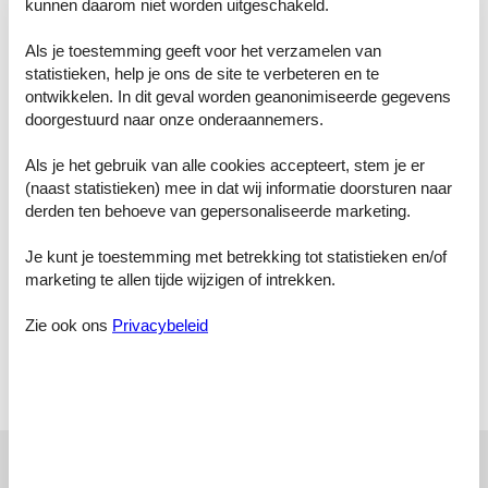
kunnen daarom niet worden uitgeschakeld.
Kamerindeling
Vakantiewoning
Als je toestemming geeft voor het verzamelen van
Slaapkamer, 2 personen
statistieken, help je ons de site te verbeteren en te
Tweepersoonsbed
ontwikkelen. In dit geval worden geanonimiseerde gegevens
Slaapkamer, 2 personen
doorgestuurd naar onze onderaannemers.
Tweepersoonsbed
Als je het gebruik van alle cookies accepteert, stem je er
Slaapkamer, 2 personen
(naast statistieken) mee in dat wij informatie doorsturen naar
Tweepersoonsbed
derden ten behoeve van gepersonaliseerde marketing.
Badkamer
Je kunt je toestemming met betrekking tot statistieken en/of
Toilet met warm en koud water, Douche
marketing te allen tijde wijzigen of intrekken.
Badkamer
Zie ook ons
Privacybeleid
Toilet met warm en koud water, Douche
Terras
Open en overdekt terras
Onze gastbeoordelingen
Onze gastbeoordelingen
Externe beoordelingen