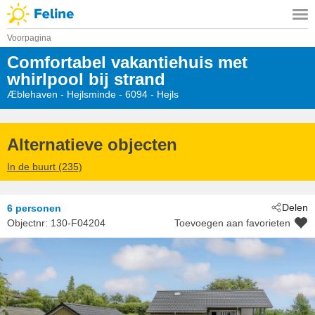
Voorpagina
Comfortabel vakantiehuis met
whirlpool bij strand
Æblehaven
 - Hejlsminde
 - 6094
 - Hejls
Alternatieve objecten
In de buurt (235)
Delen
6 personen
Objectnr:
130-F04204
Toevoegen aan favorieten