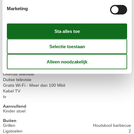
Marketing
Huishoudelijke apparaten
Afwasmachine
Afzuigkap
Diepvries
80
Fornuis
Koelkast
Koffiezetapparaat
Magnetron
Waterkoker
Multimediaal
Chromecast
Deense televisie
Duitse televisie
Gratis Wi-Fi - Meer dan 100 Mbit
Kabel TV
tv
Aanvullend
Kinder stoel
Buiten
Grillen
Houtskool barbecue
Ligstoelen
2