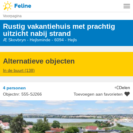
Voorpagina
Rustig vakantiehuis met prachtig
uitzicht nabij strand
Æ Skovbryn
 - Hejlsminde
 - 6094
 - Hejls
Alternatieve objecten
In de buurt (138)
Delen
4 personen
Objectnr:
555-SJ266
Toevoegen aan favorieten