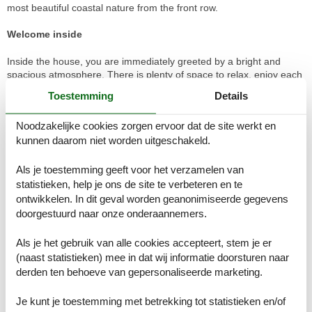
most beautiful coastal nature from the front row.
Welcome inside
Inside the house, you are immediately greeted by a bright and
spacious atmosphere. There is plenty of space to relax, enjoy each
other's company, and recharge your batteries. The large windows
Toestemming
Details
provide wonderful light and ensure that you can constantly enjoy
the panoramic views of the green landscape and the shimmering
Noodzakelijke cookies zorgen ervoor dat de site werkt en
water in the distance. The open kitchen and living room flow
kunnen daarom niet worden uitgeschakeld.
naturally into one another, so the family can gather around cooking,
board games, or cozy chats on the sofa while the fire crackles in
the stove. When night falls, you can retreat to one of the delightful
Als je toestemming geeft voor het verzamelen van
bedrooms and enjoy a peaceful night's sleep, so you are refreshed
statistieken, help je ons de site te verbeteren en te
for new experiences the next day.
ontwikkelen. In dit geval worden geanonimiseerde gegevens
doorgestuurd naar onze onderaannemers.
Enjoy life outside
Als je het gebruik van alle cookies accepteert, stem je er
Outdoors, you will find a wealth of cozy nooks and terraces
(naast statistieken) mee in dat wij informatie doorsturen naar
surrounding the holiday home. Here you can start the day with your
derden ten behoeve van gepersonaliseerde marketing.
morning coffee in the sun while letting your gaze wander over the
landscape. Later in the day, you can grill on the terrace and enjoy
your meals under the open sky, or you can retreat to one of the
Je kunt je toestemming met betrekking tot statistieken en/of