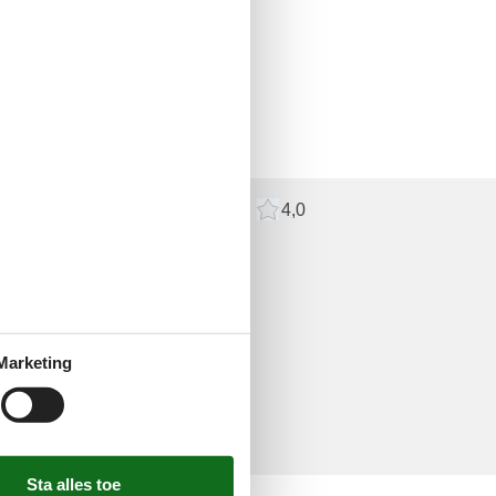
n
4,0
Externe beoordelingen
4,0
en
en commentaar.
xterne beoordeling.
Marketing