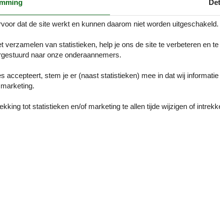
r gemakkelijk tot rust kunt komen.
emming
Det
fhankelijk van het tijdstip van de dag en de stand van de zon, sluit uw 
voor dat de site werkt en kunnen daarom niet worden uitgeschakeld.
g in zee staat niets in de weg, het is slechts een paar stappen naar het
t verzamelen van statistieken, help je ons de site te verbeteren en te
 bosgebied van Mårup Skov niet is toegestaan.
gestuurd naar onze onderaannemers.
 veelzijdige Deense eiland, dat niet alleen een rustig, groen vakantiepa
es accepteert, stem je er (naast statistieken) mee in dat wij informati
sa. Daarnaast verleidt het eiland met tal van culinaire specialiteiten.
rouwerij die u aan de rand van Nordby vindt.
marketing.
 liggen binnen handbereik. Bezoek bijvoorbeeld het Samsø Labyrint met
king tot statistieken en/of marketing te allen tijde wijzigen of intrekk
n als kinderen in vervoering brengt en beschouwd wordt als het grootst
rele attractie binnen handbereik. De tentoonstelling in het oude posthuis
and.