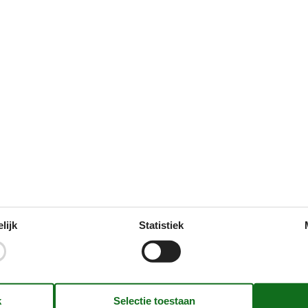
Douche
n
Onze gastbeoordelinge
Opmerking
ingen
Geen beoordelingen hebb
Bekijk in plaats daarvan 1 e
lijk
Statistiek
(1)
(0)
(1)
(0)
(0)