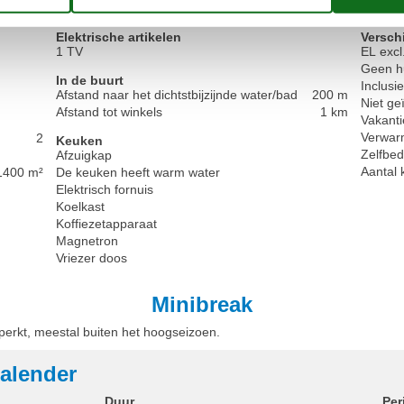
Voorzieningen
Elektrische artikelen
Versch
1 TV
EL excl
Geen h
In de buurt
Inclusi
Afstand naar het dichtstbijzijnde water/bad
200 m
Niet ge
Afstand tot winkels
1 km
Vakanti
Verwarm
2
Keuken
Zelfbed
Afzuigkap
Aantal 
1400 m²
De keuken heeft warm water
Elektrisch fornuis
Koelkast
Koffiezetapparaat
Magnetron
Vriezer doos
Minibreak
eperkt, meestal buiten het hoogseizoen.
alender
Duur
Per