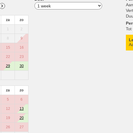
Aan
Ver
Duu
za
zo
Pe
Tot
1
2
8
9
L
Aa
15
16
22
23
29
30
za
zo
5
6
12
13
19
20
26
27