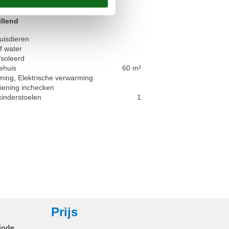
illend
.
uisdieren
ef water
ïsoleerd
ehuis
60 m²
ing, Elektrische verwarming
iening inchecken
kinderstoelen
1
Prijs
iode