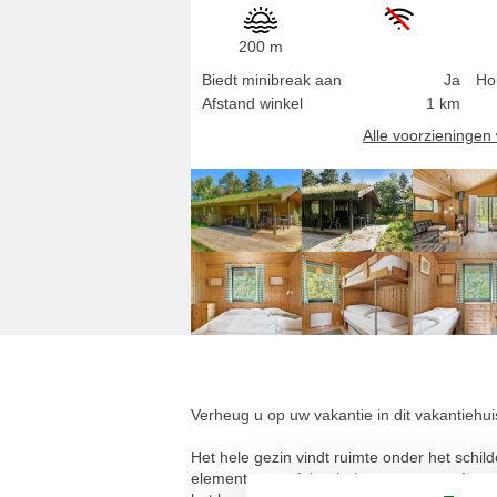
200 m
Biedt minibreak aan
Ja
Ho
Afstand winkel
1 km
Alle voorzieninge
Verheug u op uw vakantie in dit vakantiehuis
Het hele gezin vindt ruimte onder het schild
elementen geeft het huis een warme sfeer e