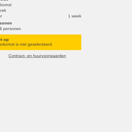
komst
trek
r
1 week
rsonen
 6 personen
et op
nkomst is niet geselecteerd.
Contract- en huurvoorwaarden