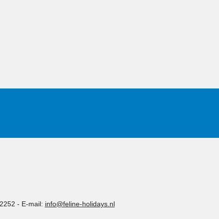
 2252
-
E-mail:
info@feline-holidays.nl