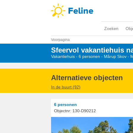
Zoeken
Obj
Voorpagina
Sfeervol vakantiehuis n
Vakantiehuis - 6 personen
 - 
Mårup Skov
 - 
Alternatieve objecten
In de buurt (92)
6 personen
Objectnr:
130-D90212