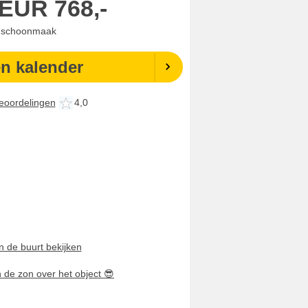
EUR
768,-
. schoonmaak
en kalender
eoordelingen
4,0
n de buurt bekijken
n de zon over het object
😎