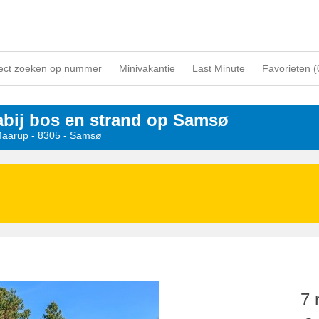
ect zoeken op nummer
Minivakantie
Last Minute
Favorieten (
abij bos en strand op Samsø
Maarup
 - 8305
 - Samsø
7 