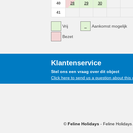
40
28
29
30
41
Vrij
Aankomst mogelijk
Bezet
Klantenservice
Stel ons een vraag over dit object
Click here to send us a question about this 
©
Feline Holidays
-
Feline Holidays