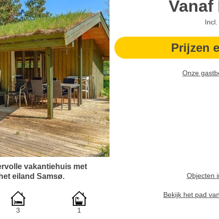
Vanaf
Incl
Prijzen 
Onze gastb
eervolle vakantiehuis met
Objecten i
 het eiland Samsø.
Bekijk het pad va
3
1