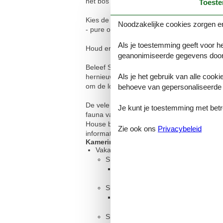
het bos door de vele ramen, waardoor u hie
Toest
Kies de perfecte plek op het ruime terras a
Noodzakelijke cookies zorgen er
- pure ontspanning! Ook een korte verfrissin
Als je toestemming geeft voor he
Houd er rekening mee dat barbecuen in het
geanonimiseerde gegevens door
Beleef Samsø met al uw zintuigen! Ontdek dit
Als je het gebruik van alle cooki
hernieuwbare energie uit zon, wind en biomas
om de lokale lekkernijen te proeven is de b
behoeve van gepersonaliseerde 
De vele activiteiten van het Noordereiland
Je kunt je toestemming met betrek
fauna van het eiland, dat zowel volwassene
House bij de kerk in Nordby is ook een cultu
Zie ook ons
Privacybeleid
informatie over de geschiedenis van het eil
Kamerindeling
Vakantiewoning
Slaapkamer, 2 personen
Eenpersoonsbed
Slaapkamer, 2 personen
Eenpersoonsbed
Slaapkamer, 2 personen