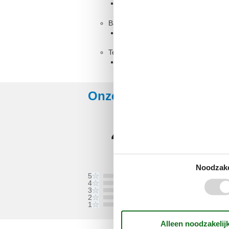
Stapelbed
Badkamer
Toilet met warm en koud water, 
Terras
Gedeeltelijk overdekt terras
Onze gastbeoordelinge
4,0
Gebaseerd op
2
waarder
Laatste waardering van 14-9-2025
Noodzake
5
4
3
2
1