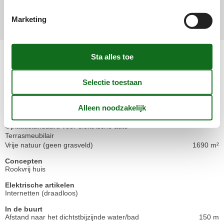
Marketing
Bekijk in plaats daarvan 1 externe beoordeling.
Voorzieningen
Bad
WC. Warm en koud water
Binnenshuis
Houtkachel
Buitenshuis
Oplaadstandaard voor elektrische auto
Terrasmeubilair
Vrije natuur (geen grasveld)
1690 m²
Concepten
Rookvrij huis
Elektrische artikelen
Internetten (draadloos)
In de buurt
Afstand naar het dichtstbijzijnde water/bad
150 m