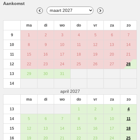
Aankomst
ma
di
wo
do
vr
za
zo
9
1
2
3
4
5
6
7
10
8
9
10
11
12
13
14
11
15
16
17
18
19
20
21
12
22
23
24
25
26
27
28
13
29
30
31
14
april 2027
ma
di
wo
do
vr
za
zo
13
1
2
3
4
14
5
6
7
8
9
10
11
15
12
13
14
15
16
17
18
16
19
20
21
22
23
24
25