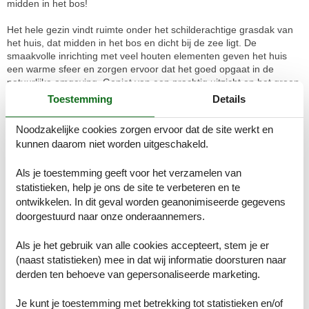
midden in het bos!
Het hele gezin vindt ruimte onder het schilderachtige grasdak van
het huis, dat midden in het bos en dicht bij de zee ligt. De
smaakvolle inrichting met veel houten elementen geven het huis
een warme sfeer en zorgen ervoor dat het goed opgaat in de
natuurlijke omgeving. Geniet van een prachtig uitzicht op het groen
vanaf de eettafel, waardoor u hier gemakkelijk kunt onthaasten.
Toestemming
Details
Kies de perfecte plek om te zonnebaden in de tuin, of ga in de
Noodzakelijke cookies zorgen ervoor dat de site werkt en
hangmat liggen, sluit uw ogen en luister naar het ruisen van de
kunnen daarom niet worden uitgeschakeld.
bomen - pure ontspanning! Ook een korte verfrissing in zee staat
niets in de weg, het is slechts een paar stappen naar het strand
Als je toestemming geeft voor het verzamelen van
vanaf hier.
statistieken, help je ons de site te verbeteren en te
Houd er rekening mee dat barbecuen in het bosgebied van Mårup
ontwikkelen. In dit geval worden geanonimiseerde gegevens
Skov niet is toegestaan.
doorgestuurd naar onze onderaannemers.
Beleef Samsø met al uw zintuigen! Ontdek dit veelzijdige Deense
Als je het gebruik van alle cookies accepteert, stem je er
eiland, dat niet alleen een rustig, groen vakantieparadijs is, maar
(naast statistieken) mee in dat wij informatie doorsturen naar
ook zelf voorziet in hernieuwbare energie uit zon, wind en
derden ten behoeve van gepersonaliseerde marketing.
biomassa. Daarnaast verleidt het eiland met tal van culinaire
specialiteiten. Mis deze lekkernijen niet - een goede plek om de
Je kunt je toestemming met betrekking tot statistieken en/of
lokale lekkernijen te proeven is de brouwerij die u aan de rand van