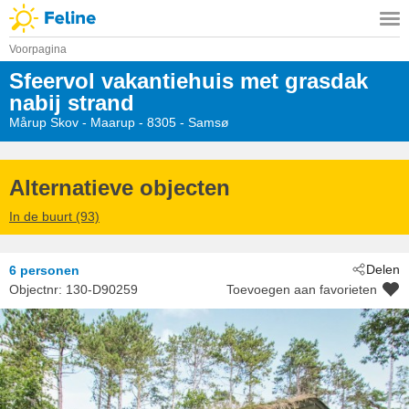
Voorpagina
Sfeervol vakantiehuis met grasdak
nabij strand
Mårup Skov
 - Maarup
 - 8305
 - Samsø
Alternatieve objecten
In de buurt (93)
Delen
6 personen
Objectnr:
130-D90259
Toevoegen aan favorieten