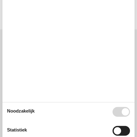
Terras
Gedeeltelijk overdekt terras
Onze gastbeoordelingen
Onze gastbeoordelingen
Externe beoordelingen
3,7
Gebaseerd op
3
waarderingen
Laatste waardering van 29-7-2024
5
(1)
4
(0)
3
(2)
2
(0)
1
(0)
Noodzakelijk
Opmerkingen
Geen beoordelingen hebben commentaar op nederlands
Statistiek
Beoordeling van 1 bevat commentaar in een andere taal.