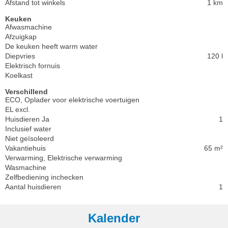
Afstand tot winkels
1 km
Keuken
Afwasmachine
Afzuigkap
De keuken heeft warm water
Diepvries
120 l
Elektrisch fornuis
Koelkast
Verschillend
ECO, Oplader voor elektrische voertuigen
EL excl.
Huisdieren Ja
1
Inclusief water
Niet geïsoleerd
Vakantiehuis
65 m²
Verwarming, Elektrische verwarming
Wasmachine
Zelfbediening inchecken
Aantal huisdieren
1
Kalender