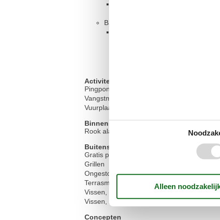
Tweepersoonsbed
Badkamer
Toilet met warm en koud water, 
Activiteiten
Pingpong
Vangstmogelijkheid, Fjord
Vuurplaats
Binnenshuis
Rook alarm
Noodzake
Buitenshuis
Gratis parkeerplaats op het terrein
Grillen
Ongestoord terrein
Terrasmeubilair
Vissen, Makreel/haring
Vissen, zalm/zeeforel
Concepten