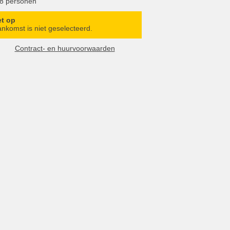
 8 personen
et op
nkomst is niet geselecteerd.
Contract- en huurvoorwaarden