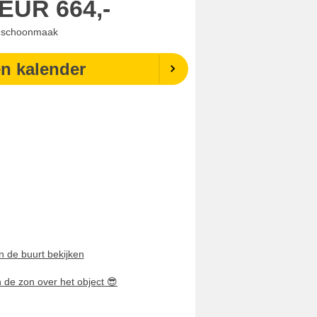
EUR
664,-
. schoonmaak
en kalender
n de buurt bekijken
n de zon over het object
😎