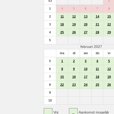
53
1
1
4
5
6
7
8
2
11
12
13
14
15
3
18
19
20
21
22
4
25
26
27
28
29
5
februari 2027
ma
di
wo
do
vr
5
1
2
3
4
5
6
8
9
10
11
12
7
15
16
17
18
19
8
22
23
24
25
26
9
10
Vrij
Aankomst mogelijk