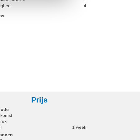
ligbed
4
ss
Prijs
iode
komst
trek
r
1 week
rsonen