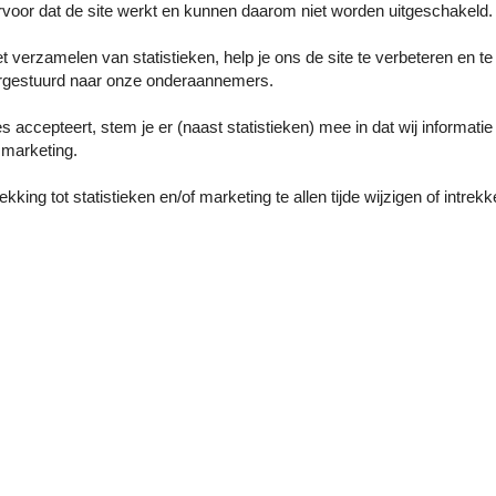
voor dat de site werkt en kunnen daarom niet worden uitgeschakeld.
vakantiehuis met een Fins houten bad en uitzicht op het meer.
t verzamelen van statistieken, help je ons de site te verbeteren en te
at je nodig hebt voor een heerlijke en geslaagde vakantie. Laat je betov
gestuurd naar onze onderaannemers.
offie op het balkon en geniet van het weidse uitzicht over het schildera
 daarna actief aan de slag en speel een potje tafeltennis.
es accepteert, stem je er (naast statistieken) mee in dat wij informati
marketing.
erij, spring dan in het Finse houten bad en ontspan naar hartenlust. De
rachtige omgeving van je vakantiehuis verkennen. Ga wandelen bij het
king tot statistieken en/of marketing te allen tijde wijzigen of intrekk
 belooft ontspanning, plezier en onvergetelijke herinneringen voor het h