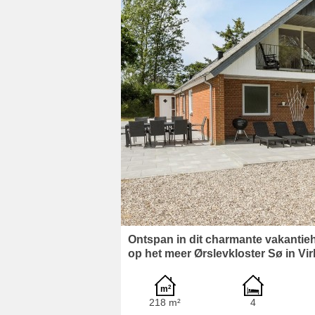
Ontspan in dit charmante vakantieh
op het meer Ørslevkloster Sø in Vi
218 m²
4