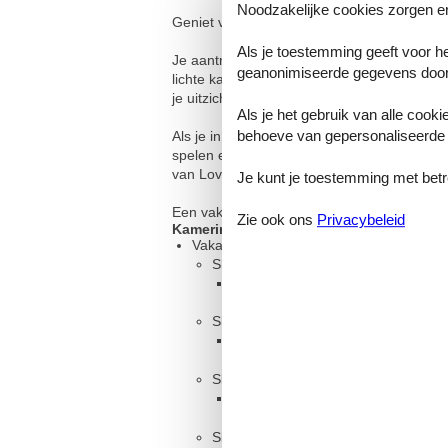
Noodzakelijke cookies zorgen er
Geniet van een ontspannen vakantie in een 
Als je toestemming geeft voor he
Je aantrekkelijke vakantiehuis biedt alles w
geanonimiseerde gegevens door
lichte kamers. Begin je dag met een kopje k
je uitzicht op het meer Ørslevkloster Sø. Ga
Als je het gebruik van alle cooki
behoeve van gepersonaliseerde 
Als je in de stemming bent voor wat verwenn
spelen en te ontspannen. Je kunt ook de p
van Lovns Bredning.
Je kunt je toestemming met betrek
Een vakantie in dit vakantiehuis in Virksund
Zie ook ons
Privacybeleid
Kamerindeling
Vakantiewoning
Slaapkamer, 2 personen
Stapelbed
Slaapkamer, 2 personen
Stapelbed
Slaapkamer, 2 personen
Tweepersoonsbed
Slaapkamer, 2 personen