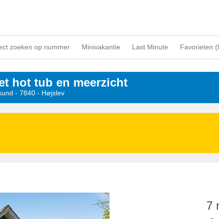
ect zoeken op nummer
Minivakantie
Last Minute
Favorieten (
et hot tub en meerzicht
ksund
 - 7840
 - Højslev
7 