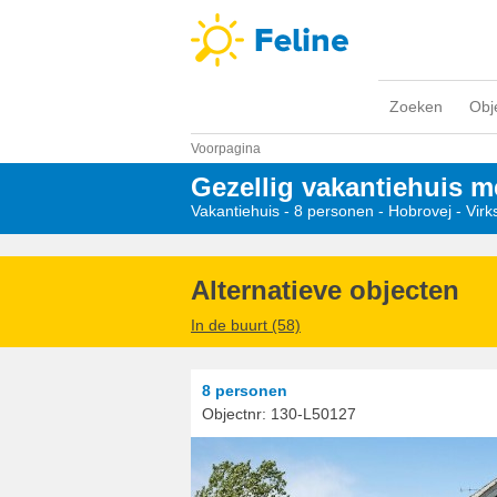
Zoeken
Obj
Voorpagina
Gezellig vakantiehuis m
Vakantiehuis - 8 personen
 - 
Hobrovej
 - Vir
Alternatieve objecten
In de buurt (58)
8 personen
Objectnr:
130-L50127