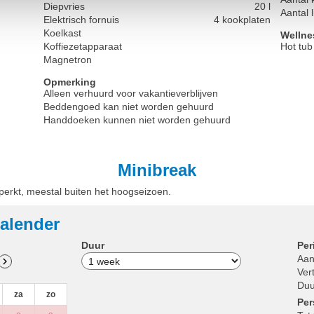
Diepvries
20 l
Aantal 
Elektrisch fornuis
4 kookplaten
Koelkast
Wellne
Koffiezetapparaat
Hot tub
Magnetron
Opmerking
Alleen verhuurd voor vakantieverblijven
Beddengoed kan niet worden gehuurd
Handdoeken kunnen niet worden gehuurd
Minibreak
eperkt, meestal buiten het hoogseizoen.
alender
Duur
Per
Aan
Ver
Duu
za
zo
Pe