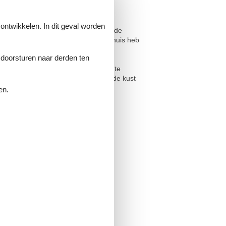
 ontwikkelen. In dit geval worden
eren door de gezellige inrichting en de
chtige landschap. Vanuit je vakantiehuis heb
e doorsturen naar derden ten
 mooie, ruime tuin nodigt je uit om te
 meer of maak een wandeling langs de kust
en.
ele gezin.