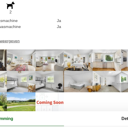
2
smachine
Ja
wasmachine
Ja
n weergeven
emming
Det
Beschrijving