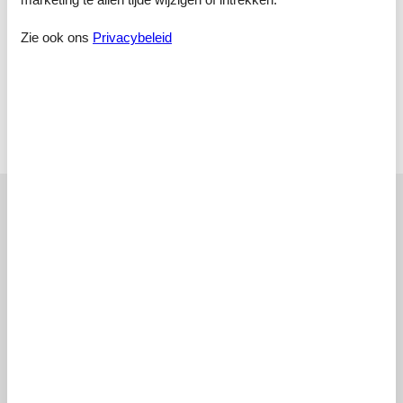
Activiteitenkamer, 45 m²
Zie ook ons
Privacybeleid
Terras
Open en overdekt terras
Bijgebouw
Slaapkamer, 2 personen
Tweepersoonsbed
Onze gastbeoordelingen
Onze gastbeoordelingen
4,0
Gebaseerd op
1
waardering
Waardering van 7-10-2025
5
(0)
4
(1)
3
(0)
2
(0)