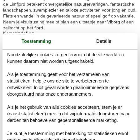
de Limfjord betekent onvergetelijke natuurervaringen, fantastische
landschappen, zwemplezier en talloze activiteiten voor jong en oud.
Fiets en wandel in de gevarieerde natuur of speel golf op vakantie.
Neem je visuitrusting mee of plan een uitstapje naar Viborg of een
zeiltocht op het fjord.
Kamerindeling
Vakantiewoning
Toestemming
Details
Slaapkamer, 2 personen
Stapelbed
Noodzakelijke cookies zorgen ervoor dat de site werkt en
kunnen daarom niet worden uitgeschakeld.
Slaapkamer, 2 personen
Tweepersoonsbed
Als je toestemming geeft voor het verzamelen van
Slaapkamer, 2 personen
statistieken, help je ons de site te verbeteren en te
Tweepersoonsbed
ontwikkelen. In dit geval worden geanonimiseerde gegevens
doorgestuurd naar onze onderaannemers.
Slaapkamer, 2 personen
Tweepersoonsbed
Als je het gebruik van alle cookies accepteert, stem je er
(naast statistieken) mee in dat wij informatie doorsturen naar
Badkamer
derden ten behoeve van gepersonaliseerde marketing.
Toilet met warm en koud water, Douche en bad
Je kunt je toestemming met betrekking tot statistieken en/of
Badkamer
marketing te allen tijde wijzigen of intrekken.
Toilet met warm en koud water, Douche