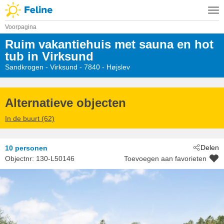
Voorpagina
Ruim vakantiehuis met sauna en hot
tub in Virksund
Sandkrogen
 - Virksund
 - 7840
 - Højslev
Alternatieve objecten
In de buurt (62)
Delen
10 personen
Objectnr:
130-L50146
Toevoegen aan favorieten