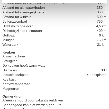
Afstand naar het dichtstbijzijnde water/bad
350 m
Afstand tot alt. water/baden
350 m
Afstand tot vismogelijkheden
350 m
Afstand tot winkels
500 m
Buitenzwembad
750 m
Dichtstbijzijnde dorp
4,5 km
Dichtstbijzijnde restaurant
400 m
Golfbaan
9 km
Minigolf
750 m
Waterpark
21 km
Keuken
Afwasmachine
Afzuigkap
De keuken heeft warm water
Diepvries
90 l
Inductiekookplaat
4 kookplaten
Koelkast
Koffiezetapparaat
Magnetron
Opmerking
Alleen verhuurd voor vakantieverblijven
Beddengoed kan niet worden gehuurd