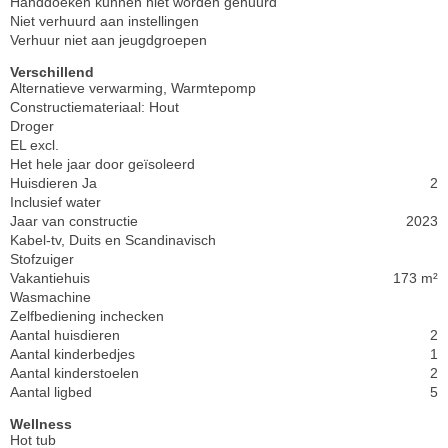
Handdoeken kunnen niet worden gehuurd
Niet verhuurd aan instellingen
Verhuur niet aan jeugdgroepen
Verschillend
Alternatieve verwarming, Warmtepomp
Constructiemateriaal: Hout
Droger
EL excl.
Het hele jaar door geïsoleerd
Huisdieren Ja
2
Inclusief water
Jaar van constructie
2023
Kabel-tv, Duits en Scandinavisch
Stofzuiger
Vakantiehuis
173 m²
Wasmachine
Zelfbediening inchecken
Aantal huisdieren
2
Aantal kinderbedjes
1
Aantal kinderstoelen
2
Aantal ligbed
5
Wellness
Hot tub