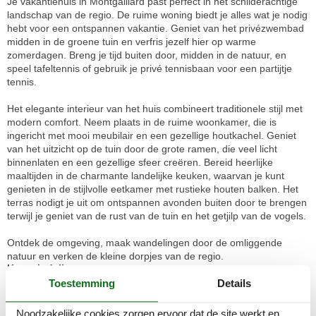
Je vakantiehuis in Montgaillard past perfect in het schilderachtige
landschap van de regio. De ruime woning biedt je alles wat je nodig
hebt voor een ontspannen vakantie. Geniet van het privézwembad
midden in de groene tuin en verfris jezelf hier op warme
zomerdagen. Breng je tijd buiten door, midden in de natuur, en
speel tafeltennis of gebruik je privé tennisbaan voor een partijtje
tennis.
Het elegante interieur van het huis combineert traditionele stijl met
modern comfort. Neem plaats in de ruime woonkamer, die is
ingericht met mooi meubilair en een gezellige houtkachel. Geniet
van het uitzicht op de tuin door de grote ramen, die veel licht
binnenlaten en een gezellige sfeer creëren. Bereid heerlijke
maaltijden in de charmante landelijke keuken, waarvan je kunt
genieten in de stijlvolle eetkamer met rustieke houten balken. Het
terras nodigt je uit om ontspannen avonden buiten door te brengen
terwijl je geniet van de rust van de tuin en het getjilp van de vogels.
Ontdek de omgeving, maak wandelingen door de omliggende
natuur en verken de kleine dorpjes van de regio.
Kamerindeling
Vakantiewoning
Toestemming
Details
Slaapkamer, 10 m², 2 personen
Stapelbed
Noodzakelijke cookies zorgen ervoor dat de site werkt en