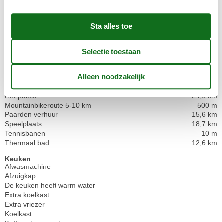
Afstand naar het dichtstbijzijnde water/bad
667 m
Afstand tot winkels
8,4 km
bowling
28,6 km
Dichtstbijzijnde dorp
16 km
Dichtstbijzijnde restaurant
8,5 km
Fitness centrum
8,5 km
Fitness wandelroute
17,3 km
Gemarkeerd wandelpad
500 m
Gemarkeerd wandelpad 5-10 km
500 m
Golfbaan
15,8 km
Het paleis
24,6 km
Mountainbikeroute 5-10 km
500 m
Paarden verhuur
15,6 km
Speelplaats
18,7 km
Tennisbanen
10 m
Thermaal bad
12,6 km
Keuken
Afwasmachine
Afzuigkap
De keuken heeft warm water
Extra koelkast
Extra vriezer
Koelkast