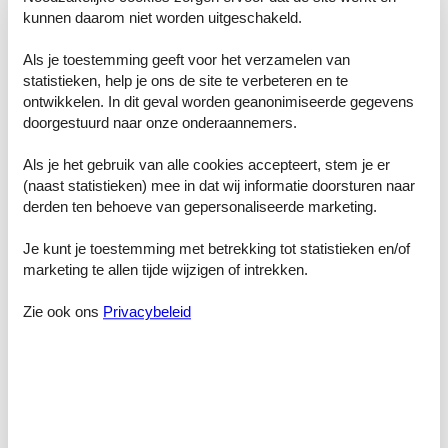
kunnen daarom niet worden uitgeschakeld.
Slaapkamer, 19 m², 4 personen
Stapelbed
Als je toestemming geeft voor het verzamelen van
statistieken, help je ons de site te verbeteren en te
Slaapkamer, 20 m², 2 personen
ontwikkelen. In dit geval worden geanonimiseerde gegevens
Tweepersoonsbed
doorgestuurd naar onze onderaannemers.
Slaapkamer, 21 m², 2 personen
Tweepersoonsbed
Als je het gebruik van alle cookies accepteert, stem je er
(naast statistieken) mee in dat wij informatie doorsturen naar
Slaapkamer, 25 m², 2 personen
derden ten behoeve van gepersonaliseerde marketing.
Tweepersoonsbed
Je kunt je toestemming met betrekking tot statistieken en/of
Badkamer, 6 m²
marketing te allen tijde wijzigen of intrekken.
Warm en koud water, Bad
Zie ook ons
Privacybeleid
Badkamer, 3 m²
Warm en koud water, Douche
Badkamer, 6 m²
Warm en koud water, Douche
Keuken, 10 m²
Woonkamer, 33 m²