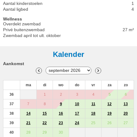
Aantal kinderstoelen
1
Aantal ligbed
4
Wellness
Overdekt zwembad
Privé buitenzwembad
27 m²
Zwembad april tot ult. oktober
Kalender
Aankomst
ma
di
wo
do
vr
za
zo
36
1
2
3
4
5
6
37
7
8
9
10
11
12
13
38
14
15
16
17
18
19
20
39
21
22
23
24
25
26
27
40
28
29
30