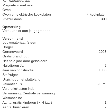
Koffiezetapparaat
Magnetron met oven
Oven
Oven en elektrische kookplaten
4 kookplaten
Vriezer doos
30 l
Opmerking
Verhuur niet aan jeugdgroepen
Verschillend
Bouwmateriaal: Steen
Droger
Gerenoveerd
2023
Gratis brandhout
Het hele jaar door geïsoleerd
Huisdieren Ja
2
Jaar van constructie
1900
Stofzuiger
Uitzicht op het platteland
Vakantiehuis
320 m²
Verbruikskosten incl.
Verwarming, Centrale verwarming
Wasmachine
Aantal gratis kinderen ( < 4 jaar)
1
Aantal huisdieren
2