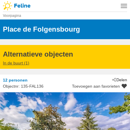
Voorpagina
Place de Folgensbourg
 - Montgaillard
 - 40500
Alternatieve objecten
In de buurt (1)
Delen
12 personen
Objectnr:
135-FAL136
Toevoegen aan favorieten