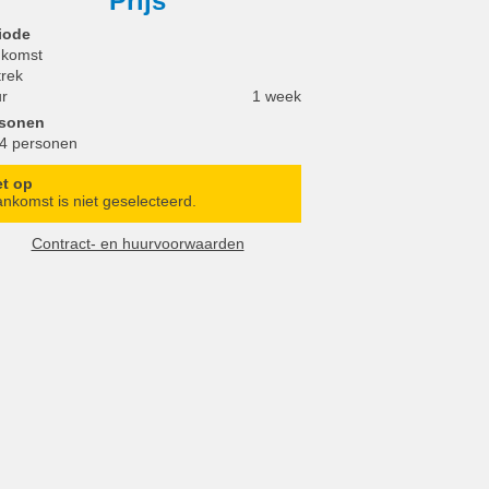
Prijs
iode
komst
trek
r
1 week
rsonen
 4 personen
et op
nkomst is niet geselecteerd.
Contract- en huurvoorwaarden