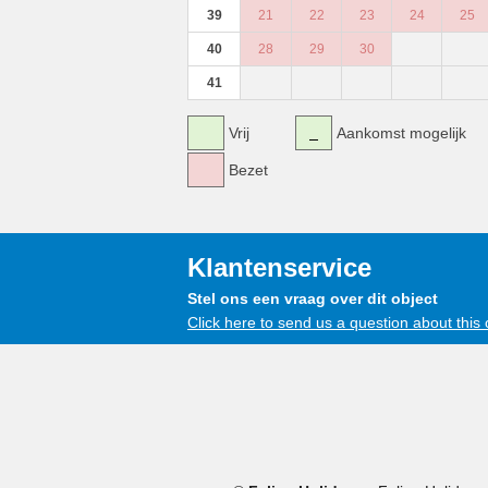
39
21
22
23
24
25
40
28
29
30
41
Vrij
Aankomst mogelijk
Bezet
Klantenservice
Stel ons een vraag over dit object
Click here to send us a question about this 