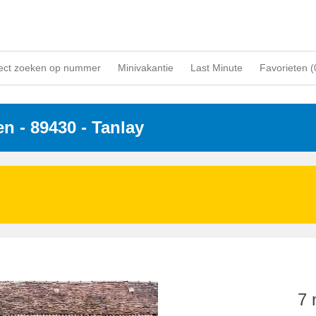
ect zoeken op nummer
Minivakantie
Last Minute
Favorieten (
en
 - 89430
 - Tanlay
7 