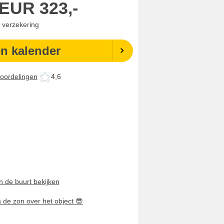
EUR
323,-
. verzekering
en kalender
oordelingen
4,6
n de buurt bekijken
n de zon over het object
😎