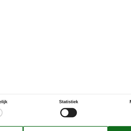
Voorzieningen
Informatie over het huis
2 km
Afwasmachine
98,7 km
BBQ
234 km
Brandblusser
92,4 km
Douche
8 km
EHBO doos
Fietsende vlaktes
Fornuis
Golfbanen
Handdoeken gratis
huisdieren
1
Huisdieren max
1
Haard
Interieur rustiek
lijk
Statistiek
internetten
Keuken
Koelkast
Landelijk uitzicht
Linnen gratis
Losgemaakt