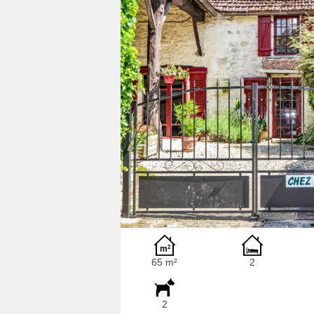
65 m²
2
2