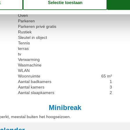
Magnetron
Omheind
Oven
Parkeren
Parkeren privé gratis
Rustiek
Sleutel in object
Tennis
terras
tv
Verwarming
Wasmachine
WLAN
Woonruimte
65 m²
Aantal badkamers
1
Aantal kamers
3
Aantal slaapkamers
2
Minibreak
eperkt, meestal buiten het hoogseizoen.