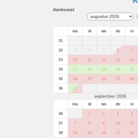
K
Aankomst
ma
di
wo
do
vr
31
32
3
4
5
6
7
33
10
11
12
13
14
34
17
18
19
20
21
35
24
25
26
27
28
36
31
september 2026
ma
di
wo
do
vr
36
1
2
3
4
37
7
8
9
10
11
38
14
15
16
17
18