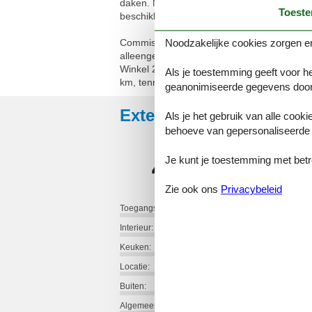
daken. Met afgeschuinde daken, 1 kamer me
Toest
beschikking: wasmachine. Internet (WiFi, g
Noodzakelijke cookies zorgen er
Commissey 2 km van Tanlay: Mooi, rustieke 
alleengebruik: terrein 30 m2 (omheind) met
Winkel 2 km, supermarkt 2 km, winkelcentru
Als je toestemming geeft voor he
km, tennis 2 km, sportcentrum 9 km. Auto no
geanonimiseerde gegevens door
Externe beoordelingen
Als je het gebruik van alle cooki
behoeve van gepersonaliseerde 
4,6
Je kunt je toestemming met betrek
Zie ook ons
Privacybeleid
Toegangsweg:
Interieur:
Keuken:
Locatie:
Buiten:
Algemeen: