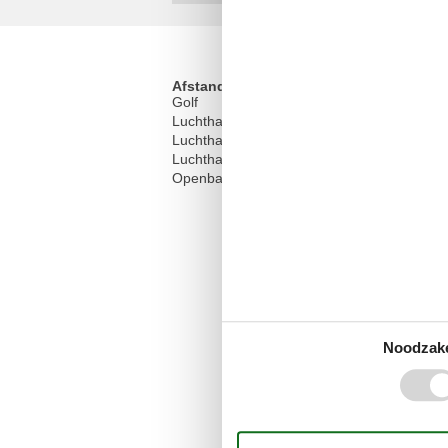
Afstand
Golf
Luchthaven ANNE
3
Luchthaven CDG
Luchthaven ORY
1
Openbaar vervoer
Noodzake