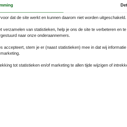
t 2 bedden (90 cm). Douche/WC. Terrasmeubelen. Mooi uitzicht op he
emming
Det
ratis). Parkeerplaats. Maximaal 2 huisdieren/honden toegestaan.
voor dat de site werkt en kunnen daarom niet worden uitgeschakeld.
cottage "Chez Milou". Aan de rand van de plaats, rustige ligging, 50 m
 planten en bloemen, binnenplaats. Terras, tuinmeubelen, barbecue. Bes
m 9 km, restaurant 2 km, bar 2 km, café 2 km, bushalte 8 km, openluc
t verzamelen van statistieken, help je ons de site te verbeteren en te
odzakelijk. Niet geschikt voor kinderen onder 8 jaar. De eigenaar woon
gestuurd naar onze onderaannemers.
es accepteert, stem je er (naast statistieken) mee in dat wij informati
Onze gastbeoor
marketing.
Externe beoorde
king tot statistieken en/of marketing te allen tijde wijzigen of intrekk
Geen gedetailleerde exter
2,0
2,0
2,0
2,0
2,0
2,0