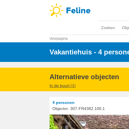
Zoeken
Obj
Voorpagina
Vakantiehuis - 4 person
Alternatieve objecten
In de buurt (1)
4 personen
Objectnr:
307-FR4382.100.1