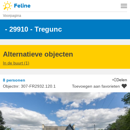
Voorpagina
 - 29910
 - Tregunc
Alternatieve objecten
In de buurt (1)
Delen
8 personen
Objectnr:
307-FR2932.120.1
Toevoegen aan favorieten