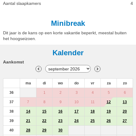
Aantal slaapkamers
4
Minibreak
Dit jaar is de kans op een korte vakantie beperkt, meestal buiten
het hoogseizoen.
Kalender
Aankomst
ma
di
wo
do
vr
za
zo
36
1
2
3
4
5
6
37
7
8
9
10
11
12
13
38
14
15
16
17
18
19
20
39
21
22
23
24
25
26
27
40
28
29
30