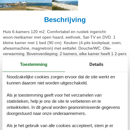
Beschrijving
Huis 6-kamers 120 m2. Comfortabel en rustiek ingericht:
woon-/eetkamer met open haard, eethoek, Sat-TV en DVD. 1
kleine kamer met 1 bed (90 cm). Keuken (4-pits kookplaat, oven,
afwasmachine, magnetron) met eettafel. Douche/WC. Olie-
verwarming. Bovenverdieping: 2 kamers, elke kamer heeft 1 2-pers
bed. 1 kamer met 2 bedden. 1 kamer met 1 bed (90 cm).
Toestemming
Details
Badkamer, bidet, aparte WC, dubbele wastafels. Mooi uitzicht op
het landschap. Ter beschikking: wasmachine, kinderbed tot 3 jaar.
Maximaal 1 huisdier/hond toegestaan. Rookmelders.
Noodzakelijke cookies zorgen ervoor dat de site werkt en
kunnen daarom niet worden uitgeschakeld.
Keroter Vihan 2 km van Tregunc: Eengezinswoning "Villa Rocuet",
bouwjaar 1980. Rustige, zonnige ligging, 5 km van zee, 5 km van
Als je toestemming geeft voor het verzamelen van
het strand, te midden van groen. Voor alleengebruik: groot tuin
statistieken, help je ons de site te verbeteren en te
2.000 m2 (omheind) met gazon en bomen, openluchtzwembad (8 x
ontwikkelen. In dit geval worden geanonimiseerde gegevens
5 m, 60 - 190 cm diepte, seizoensgebonden beschikbaarheid:
doorgestuurd naar onze onderaannemers.
27.Mei. - 17.Sep.). Terras, tuinmeubelen, barbecue (glijbaan,
schommel), parkeerplaats. Winkel 1.8 km, levensmiddelenwinkel
Als je het gebruik van alle cookies accepteert, stem je er
1.8 km, supermarkt 2.2 km, winkelcentrum 9.5 km, restaurant 2 km,