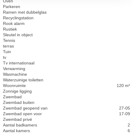
Oven
Parkeren
Ramen met dubbelglas
Recyclingstation
Rook alarm
Rustiek
Sleutel in object
Tennis
terras
Tuin
tv
Tv internationaal
Verwarming
Wasmachine
Waterzuinige toiletten
Woonruimte
120 m²
Zonnige ligging
Zwembad
Zwembad buiten
Zwembad geopend van
27-05
Zwembad open voor
17-09
Zwembad privé
Aantal badkamers
2
Aantal kamers
6