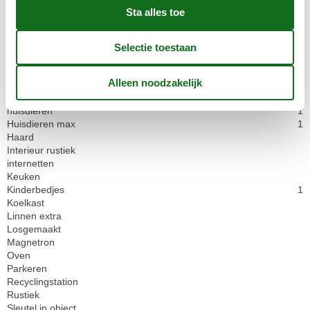
EHBO doos
Fornuis
Geen wegwerpservies
Golfbanen
Groene ruimte tuin
Handdoeken extra
Het zeilen
Historisch
huisdieren
1
Huisdieren max
1
Haard
Interieur rustiek
internetten
Keuken
Kinderbedjes
1
Koelkast
Linnen extra
Losgemaakt
Magnetron
Oven
Parkeren
Recyclingstation
Rustiek
Sleutel in object