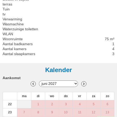
terras
Tuin
tv
Verwarming
Wasmachine
Waterzuinige toiletten
WLAN
Woonruimte
75 m²
Aantal badkamers
1
Aantal kamers
4
Aantal slaapkamers
3
Kalender
Aankomst
ma
di
wo
do
vr
za
zo
22
1
2
3
4
5
6
23
7
8
9
10
11
12
13