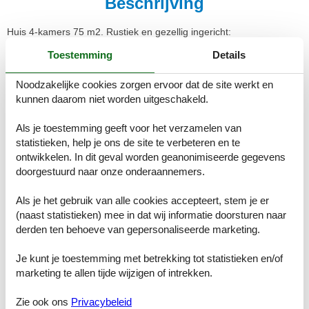
Beschrijving
Huis 4-kamers 75 m2. Rustiek en gezellig ingericht:
woon-/eetkamer met open haard, zwedenkachel, eethoek en TV
Toestemming
Details
(Flatscreen TV), video en DVD. Kleine keuken (4-pits kookplaat,
oven, afwasmachine, magnetron) met eettafel. Douche, aparte WC.
Bovenverdieping: 1 kamer met 2 bedden (90 cm). 1 kamer met 1 2-
Noodzakelijke cookies zorgen ervoor dat de site werkt en
pers bed. (buitentrap), 1 kamer met 1 2-pers bed (1 x 140 cm,
kunnen daarom niet worden uitgeschakeld.
lengte 190 cm). Olie-verwarming. Ter beschikking: wasmachine,
kinderstoel, kinderbed tot 3 jaar. Internet (WiFi, gratis). Maximaal 1
Als je toestemming geeft voor het verzamelen van
huisdier/hond toegestaan.
statistieken, help je ons de site te verbeteren en te
ontwikkelen. In dit geval worden geanonimiseerde gegevens
Tregunc: Oude, historische cottage "Chaumiere Natelliou", van 2
doorgestuurd naar onze onderaannemers.
verdiepingen. 2 km van het centrum van Tregunc, rustige ligging in
een woonwijk, 2 km van zee, 2 km van het strand, aan een
Als je het gebruik van alle cookies accepteert, stem je er
doodlopende weg. Voor alleengebruik: groot tuin met gazon en
(naast statistieken) mee in dat wij informatie doorsturen naar
bomen. Terras, tuinmeubelen, barbecue, parkeerplaats op het
terrein. Winkel 2 km, levensmiddelenwinkel 2 km, supermarkt 1.8
derden ten behoeve van gepersonaliseerde marketing.
km, winkelcentrum 7 km, restaurant 2 km, bar 2 km, bakkerij 2.2
km, café 2 km, bushalte 1 km, zandstrand "Plage de Pouldohan"
Je kunt je toestemming met betrekking tot statistieken en/of
2.4 km, overdekt zwembad 3.8 km, thermaalbad "Thalasso
marketing te allen tijde wijzigen of intrekken.
Concarneau" 7 km. Jachthaven 6.4 km, golfterrein (18 holes) 14
km, surfschool 3.6 km, zeilschool 3.6 km, wandelroutes 1 km vanaf
Zie ook ons
Privacybeleid
het huis. Attracties in de buurt: Pont-Aven, Ville des Peintres 11 km,