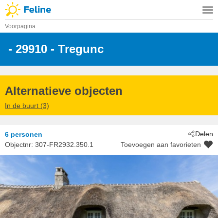
Voorpagina
 - 29910
 - Tregunc
Alternatieve objecten
In de buurt (3)
Delen
6 personen
Objectnr:
307-FR2932.350.1
Toevoegen aan favorieten