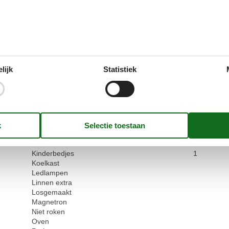
Douche
Duurzaam
Elektrisch koffiezetapparaat
Elektrisch strijkijzer
Fornuis
Geen huisdieren toegestaan
Geen wegwerpservies
lijk
Statistiek
Golfbanen
Groene ruimte tuin
Handdoeken extra
Het zeilen
Haard
internetten
Ketel
Keuken
Kinderbedjes
1
Koelkast
Ledlampen
Linnen extra
Losgemaakt
Magnetron
Niet roken
Oven