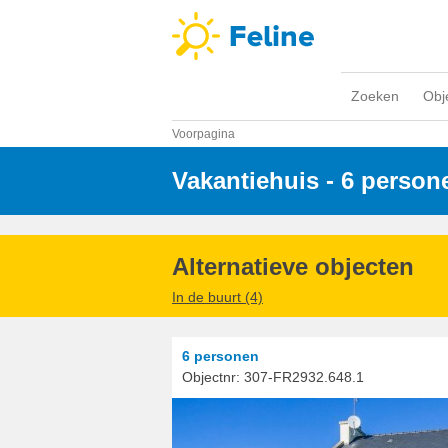
Zoeken
Obj
Voorpagina
Vakantiehuis - 6 person
Alternatieve objecten
In de buurt (4)
6 personen
Objectnr:
307-FR2932.648.1