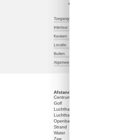
Toegangsweg:
Interieur:
Keuken:
Locatie:
Buiten:
Algemeen:
Afstand
Centrum
Golf
Luchthaven LRT
Luchthaven UIP
Openbaar vervoer
Strand
Water
Zee