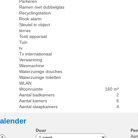
Parkeren
Ramen met dubbelglas
Recyclingstation
Rook alarm
Sleutel in object
terras
Tosti apparaat
Tuin
tv
Tv internationaal
Verwarming
Wasmachine
Waterzuinige douches
Waterzuinige toiletten
WLAN
Woonruimte
160 m²
Aantal badkamers
2
Aantal kamers
6
Aantal slaapkamers
4
alender
Duur
Per
Aan