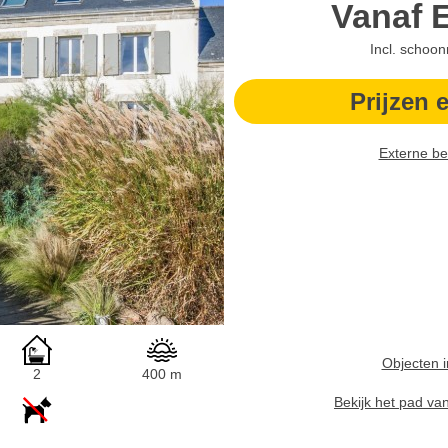
Vanaf
Incl. schoo
Prijzen 
Externe be
Objecten i
2
400 m
Bekijk het pad va