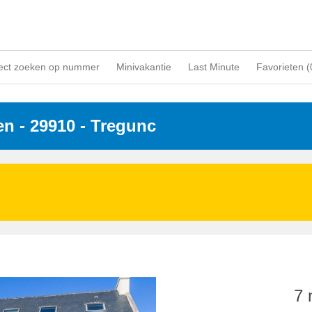
ect zoeken op nummer
Minivakantie
Last Minute
Favorieten (
en
 - 29910
 - Tregunc
7 