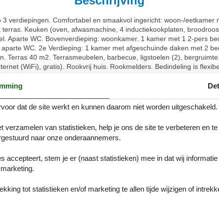
Beschrijving
3 verdiepingen. Comfortabel en smaakvol ingericht: woon-/eetkamer m
t terras. Keuken (oven, afwasmachine, 4 inductiekookplaten, broodroost
tafel. Aparte WC. Bovenverdieping: woonkamer. 1 kamer met 1 2-pers b
 aparte WC. 2e Verdieping: 1 kamer met afgeschuinde daken met 2 be
 Terras 40 m2. Terrasmeubelen, barbecue, ligstoelen (2), bergruimte. T
Internet (WiFi), gratis). Rookvrij huis. Rookmelders. Bedindeling is flexi
aantal personen dat echter niet mag worden overschreden. 92913470
emming
Det
d, uit de 19e eeuw, gerenoveerd in 2018. In het gehucht Kerdallé, 4
zee, 400 m van het strand. Voor alleengebruik: terrein 300 m2, verzo
voor dat de site werkt en kunnen daarom niet worden uitgeschakeld.
vensmiddelenwinkel 4.5 km, supermarkt 5 km, winkelcentrum 11 km, rest
dallé" 400 m, overdekt zwembad 8 km, thermaalbad "Thalasso Concarn
t verzamelen van statistieken, help je ons de site te verbeteren en te
hool 3.5 km, wandelroutes 300 m vanaf het huis. Attracties in de buurt
gestuurd naar onze onderaannemers.
er 35 km, Locronan 50 km, Concarneau, Ville Close 12 km. Wandelge
es accepteert, stem je er (naast statistieken) mee in dat wij informati
marketing.
Onze gastbeoor
king tot statistieken en/of marketing te allen tijde wijzigen of intrekk
Externe beoorde
Geen gedetailleerde exter