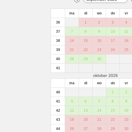
ma
di
wo
do
vr
36
1
2
3
4
37
7
8
9
10
11
38
14
15
16
17
18
39
21
22
23
24
25
40
28
29
30
41
oktober 2026
ma
di
wo
do
vr
40
1
2
41
5
6
7
8
9
42
12
13
14
15
16
43
19
20
21
22
23
44
26
27
28
29
30