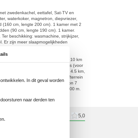
et zwedenkachel, eettafel, Sat-TV en
er, waterkoker, magnetron, diepvriezer,
ed (160 cm, lengte 200 cm). 1 kamer met 2
dden (90 cm, lengte 190 cm). 1 kamer.
er beschikking: wasmachine, strijkijzer,
bel. Er zijn meer slaapmogelijkheden
800015
ails
.5 km van het centrum van Trégunc, 10 km
rgde tuin met planten, parkeerplaats (voor
aurant 4.5 km, bakkerij 4.5 km, café 4.5 km,
eau" 11 km. Jachthaven 12 km, golfterrein
 ontwikkelen. In dit geval worden
: Pont Aven 13 km, Pointe de Trevignon 7
bied GR34, sentier des douaniers 300 m.
e doorsturen naar derden ten
delingen
Externe beoordelingen
5,0
en.
lingen
ne beoordelingen