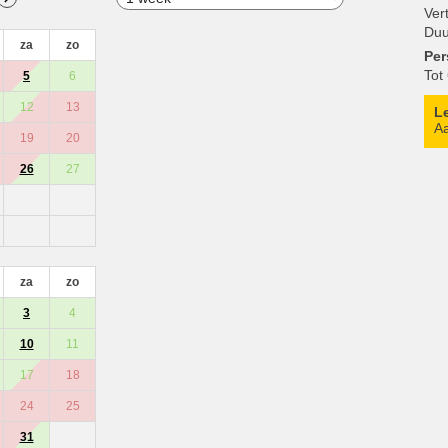
Ver
Duu
za
zo
Pe
Tot
5
6
12
13
L
Aa
19
20
26
27
za
zo
3
4
10
11
17
18
24
25
31