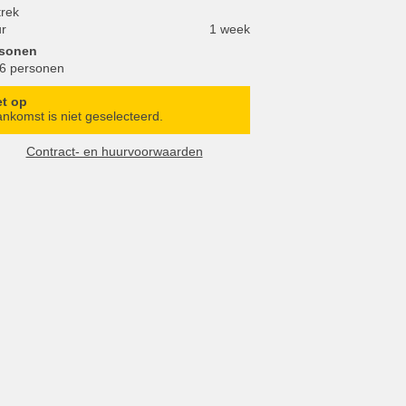
trek
r
1 week
rsonen
 6 personen
et op
nkomst is niet geselecteerd.
Contract- en huurvoorwaarden