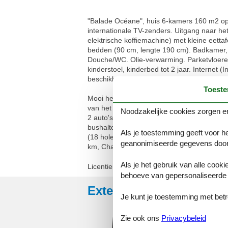
"Balade Océane", huis 6-kamers 160 m2 op 
internationale TV-zenders. Uitgang naar he
elektrische koffiemachine) met kleine eet
bedden (90 cm, lengte 190 cm). Badkamer,
Douche/WC. Olie-verwarming. Parketvloeren.
kinderstoel, kinderbed tot 2 jaar. Internet (
beschikbaar dan het maximaal toegestane 
Toest
Mooi herenhuis "Balade Océane", aangebouw
van het centrum van Concarneau, 400 m van 
Noodzakelijke cookies zorgen er
2 auto's) op het terrein. Winkel 4.5 km, le
bushalte 4.4 km, zandstrand "Plage de Ker
Als je toestemming geeft voor he
(18 holes) 16 km, surfschool 3.5 km, zeilsc
geanonimiseerde gegevens door
km, Chaumières de Kerascoet 11 km, Quimp
Als je het gebruik van alle cooki
Licentienummer: 92913470800015
behoeve van gepersonaliseerde 
Externe beoordelingen
Je kunt je toestemming met betrek
5,0
Zie ook ons
Privacybeleid