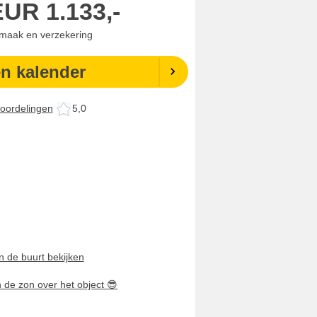
EUR
1.133,-
nmaak en verzekering
en kalender
oordelingen
5,0
n de buurt bekijken
n de zon over het object
😎