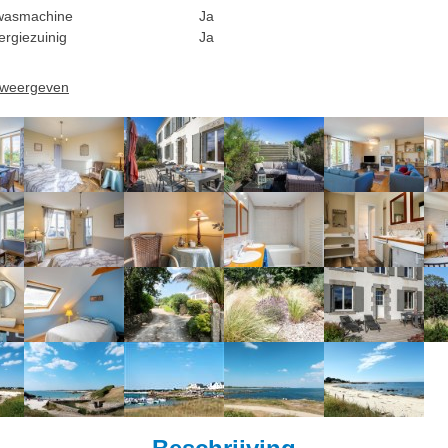
wasmachine
Ja
ergiezuinig
Ja
n weergeven