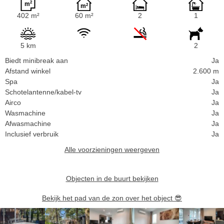
402 m²
60 m²
2
1
5 km
2
Biedt minibreak aan
Ja
Afstand winkel
2.600 m
Spa
Ja
Schotelantenne/kabel-tv
Ja
Airco
Ja
Wasmachine
Ja
Afwasmachine
Ja
Inclusief verbruik
Ja
Alle voorzieningen weergeven
Objecten in de buurt bekijken
Bekijk het pad van de zon over het object
😎