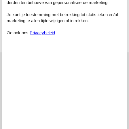
derden ten behoeve van gepersonaliseerde marketing.
Slaapkamer, 2 personen
Tweepersoonsbed
Je kunt je toestemming met betrekking tot statistieken en/of
Badkamer
marketing te allen tijde wijzigen of intrekken.
Toilet met warm en koud water, Douche
Zie ook ons
Privacybeleid
Terras
Open en overdekt terras
Externe beoordelingen
Onze gastbeoordelingen
Externe beoordelingen
5,0
1 externe beoordeling
5,0
august 2025
Inchecken:
5
Schoonmaak:
5
Comfort:
5