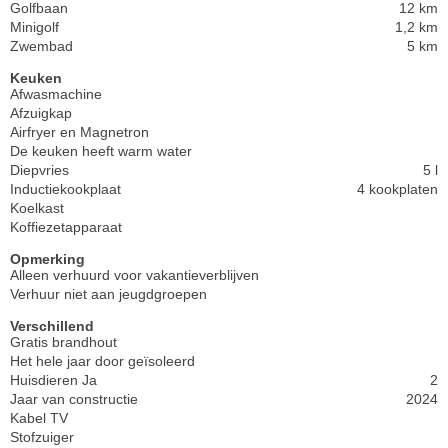
Golfbaan
12 km
Minigolf
1,2 km
Zwembad
5 km
Keuken
Afwasmachine
Afzuigkap
Airfryer en Magnetron
De keuken heeft warm water
Diepvries
5 l
Inductiekookplaat
4 kookplaten
Koelkast
Koffiezetapparaat
Opmerking
Alleen verhuurd voor vakantieverblijven
Verhuur niet aan jeugdgroepen
Verschillend
Gratis brandhout
Het hele jaar door geïsoleerd
Huisdieren Ja
2
Jaar van constructie
2024
Kabel TV
Stofzuiger