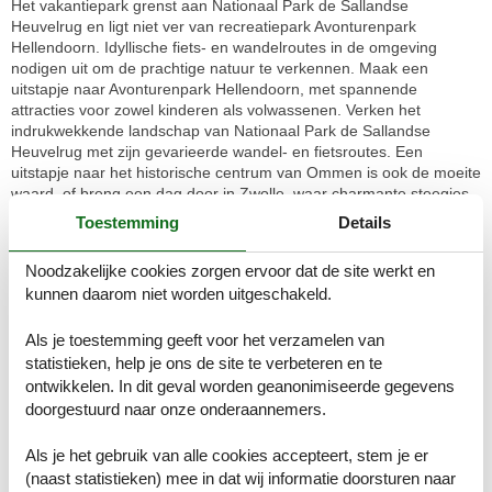
Het vakantiepark grenst aan Nationaal Park de Sallandse
Heuvelrug en ligt niet ver van recreatiepark Avonturenpark
Hellendoorn. Idyllische fiets- en wandelroutes in de omgeving
nodigen uit om de prachtige natuur te verkennen. Maak een
uitstapje naar Avonturenpark Hellendoorn, met spannende
attracties voor zowel kinderen als volwassenen. Verken het
indrukwekkende landschap van Nationaal Park de Sallandse
Heuvelrug met zijn gevarieerde wandel- en fietsroutes. Een
uitstapje naar het historische centrum van Ommen is ook de moeite
waard, of breng een dag door in Zwolle, waar charmante steegjes
en fascinerende musea op je wachten.
Toestemming
Details
Let op: Het vakantiepark is momenteel in aanbouw en er wordt
Noodzakelijke cookies zorgen ervoor dat de site werkt en
alles aan gedaan om de overlast tot een minimum te beperken.
kunnen daarom niet worden uitgeschakeld.
Dit vakantiepark ligt in een natuurgebied. Geluidsoverlast en
Als je toestemming geeft voor het verzamelen van
feesten zijn hier niet toegestaan, de rustige omgeving dient in dit
vakantiepark gerespecteerd te worden. Gebeurt dit niet, dan kan
statistieken, help je ons de site te verbeteren en te
de toegang worden geweigerd.
ontwikkelen. In dit geval worden geanonimiseerde gegevens
Kamerindeling
doorgestuurd naar onze onderaannemers.
Vakantiewoning
Slaapkamer, 4 personen
Als je het gebruik van alle cookies accepteert, stem je er
Stapelbed
(naast statistieken) mee in dat wij informatie doorsturen naar