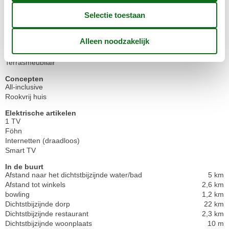
Binnenshuis
Airconditioning
Buitenshuis
Gratis parkeerplaats op het terrein
2
Grillen
Natuurlijk perceel/tuin
402 m²
Terrasmeubilair
Concepten
All-inclusive
Rookvrij huis
Elektrische artikelen
1 TV
Föhn
Internetten (draadloos)
Smart TV
In de buurt
Afstand naar het dichtstbijzijnde water/bad
5 km
Afstand tot winkels
2,6 km
bowling
1,2 km
Dichtstbijzijnde dorp
22 km
Dichtstbijzijnde restaurant
2,3 km
Dichtstbijzijnde woonplaats
10 m