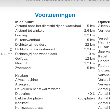
Voorzieningen
In de buurt
Opmer
Afstand naar het dichtstbijzijnde water/bad
5 km
Alleen 
Afstand tot winkels
2,6 km
Verhuur
bowling
1,2 km
Versch
Buitenzwembad
5 km
Het hel
Dichtstbijzijnde dorp
22 km
Huisdie
Dichtstbijzijnde restaurant
2,3 km
2
Jaar va
Dichtstbijzijnde woonplaats
10 m
435 m²
Kabel 
Golfbaan
12 km
Panora
Minigolf
1,2 km
Recreat
Zwembad
5 km
Stofzui
Vakanti
Keuken
Afwasmachine
Verbrui
Afzuigkap
Verwarm
De keuken heeft warm water
Aantal g
Diepvries
40 L
Aantal 
Elektrische platen
4 kookplaten
Aantal 
Koelkast
Aantal 
Koffiezetapparaat
Aantal 