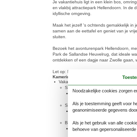
Je vakantiehuis ligt in een klein bos, omri
en vlakbij attractiepark Hellendoorn. In de
idyllische omgeving.
Maak het jezelf 's ochtends gemakkelijk in j
samen aan de eettafel en geniet van je vrije
sluiten.
Bezoek het avonturenpark Hellendoorn, met
Park de Sallandse Heuvelrug, dat ideale wa
ontdekken of een dagje naar Zwolle gaan, w
Let op: Het vakantiepark is momenteel in 
Kamerindeling
Toest
Vakantiewoning
Slaapkamer, 2 personen
Noodzakelijke cookies zorgen er
Tweepersoonsbed
Als je toestemming geeft voor he
Slaapkamer, 2 personen
geanonimiseerde gegevens door
Eenpersoonsbed
Als je het gebruik van alle cooki
Badkamer
Toilet met warm en koud water, 
behoeve van gepersonaliseerde 