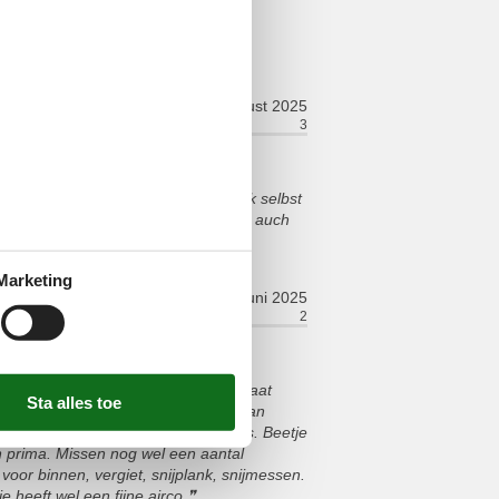
en und alle außer diesem hatten
achen für Kinder haben und einen
august 2025
ort:
2
Faciliteiten:
3
ttel oder sonstiges. Das Grundstück selbst
eren. Ein Besen zum ausfegen wäre auch
Marketing
juni 2025
ort:
4
Faciliteiten:
2
 tuinomgeving gebeuren. Het gras staat
je huisje te komen. Als het regent dan
 is geen receptie of iets dergelijks. Beetje
n prima. Missen nog wel een aantal
voor binnen, vergiet, snijplank, snijmessen.
e heeft wel een fijne airco.