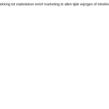
king tot statistieken en/of marketing te allen tijde wijzigen of intrekk
Onze gastbeoor
3 externe beoord
3,0
Inchecken:
1
Schoonmaak:
4
Comf
Locatie:
3
Prijs-kwaliteitverhouding:
3
Algemeen:
Das Einchecken war eine schlechte Erfahrung, da wi
Hausnummer erhalten haben, bis wir dort ankamen un
nichts zum Spielen. Es gab keine Rezeption, keinen Ki
Art, keinen Grill, keine Wegbeschreibung, keinen Swi
Fernsehsender (Fernseher nicht programmiert), kein
Park und die Umgebung sind ruhig. Das Haus ist sehr