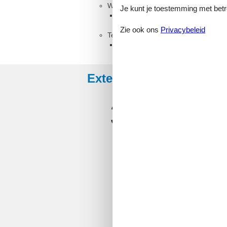
Woonkamer, 2 personen
Je kunt je toestemming met betrek
Bank, matras of iets dergelijks
Zie ook ons
Privacybeleid
Terras
Open terras
Externe beoordelingen
3,3