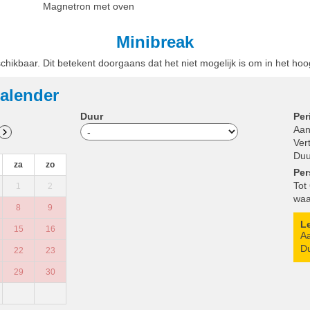
Magnetron met oven
Minibreak
chikbaar. Dit betekent doorgaans dat het niet mogelijk is om in het ho
alender
Duur
Per
Aan
Ver
Duu
za
zo
Pe
Tot
1
2
waa
8
9
L
15
16
Aa
Du
22
23
29
30