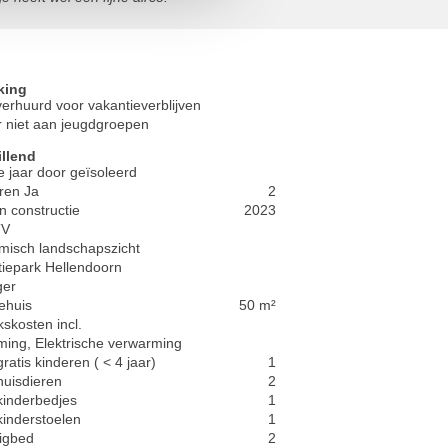
king
verhuurd voor vakantieverblijven
 niet aan jeugdgroepen
illend
e jaar door geïsoleerd
ren Ja
2
n constructie
2023
TV
misch landschapszicht
iepark Hellendoorn
ger
ehuis
50 m²
kskosten incl.
ing, Elektrische verwarming
ratis kinderen ( < 4 jaar)
1
huisdieren
2
kinderbedjes
1
kinderstoelen
1
ligbed
2