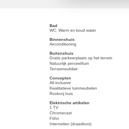
Bad
WC. Warm en koud water
Binnenshuis
Airconditioning
Buitenshuis
Gratis parkeerplaats op het terrein
Natuurlijk perceel/tuin
Terrasmeubilair
Concepten
All-inclusive
Kwalitatieve tuinmeubelen
Rookvrij huis
Elektrische artikelen
1 TV
Chromecast
Föhn
Internetten (draadloos)