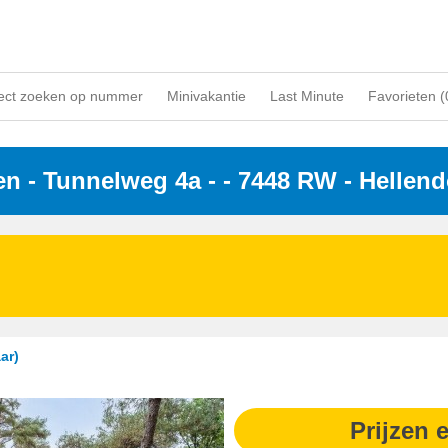
ect zoeken op nummer
Minivakantie
Last Minute
Favorieten (
en
 - 
Tunnelweg 4a -
 - 7448 RW
 - Hellen
ar)
Prijzen 