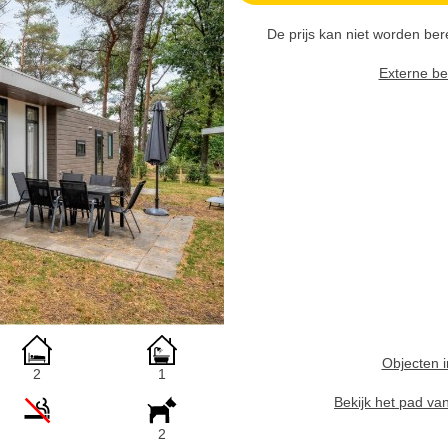
De prijs kan niet worden be
Externe be
Objecten i
2
1
Bekijk het pad va
2