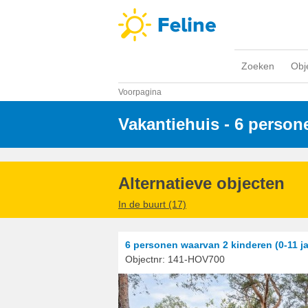
Zoeken
Obj
Voorpagina
Vakantiehuis - 6 person
Alternatieve objecten
In de buurt (17)
6 personen
waarvan 2 kinderen (0-11 ja
Objectnr:
141-HOV700