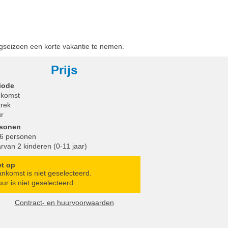
ogseizoen een korte vakantie te nemen.
Prijs
iode
komst
trek
r
rsonen
 6 personen
rvan 2 kinderen (0-11 jaar)
et op
nkomst is niet geselecteerd.
ur is niet geselecteerd.
Contract- en huurvoorwaarden