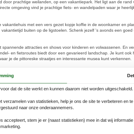
ngd door prachtige weilanden, op een vakantiepark. Het ligt aan de ran
 directe omgeving vind je prachtige fiets- en wandelpaden waar je heerl
e vakantiehuis met een vers gezet kopje koffie in de woonkamer en plan 
 vakantietijd buiten op de ligstoelen. Schenk jezelf 's avonds een goed 
 spannende attracties en shows voor kinderen en volwassenen. En ver
ndel- en fietsroutes biedt door een gevarieerd landschap. Je kunt oo
aar je de pittoreske straatjes en interessante musea kunt verkennen.
aanbouw en er wordt alles aan gedaan om de overlast tot een minimum 
emming
Det
voor dat de site werkt en kunnen daarom niet worden uitgeschakeld.
t verzamelen van statistieken, help je ons de site te verbeteren en te
gestuurd naar onze onderaannemers.
es accepteert, stem je er (naast statistieken) mee in dat wij informati
Douche
marketing.