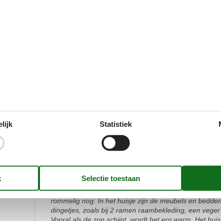
mehr als zehn verschiedenen Parks in den Niederland
Spielplätze.Aber wir kommen wieder, wenn Sie Spiels
Getränkeautomaten oder eine Rezeption bereitstellen.
3,0
Inchecken:
3
Schoonmaak:
2
Comf
Locatie:
3
Prijs-kwaliteitverhouding:
2
Algemeen:
Einrichtung minimal, es fehlen Schränke für Lebensmi
könnte Pflege gebrauchen, überall Reste von Brombe
super. Die Straße ist je nach Windrichtung sehr laut.
lijk
Statistiek
4,0
Inchecken:
4
Schoonmaak:
4
Comf
Locatie:
4
Prijs-kwaliteitverhouding:
4
Algemeen:
Het is een leuk vakantiehuis. Er mag wel wat aan de
hoog en je moet over de bramenstruikjes lopen om bij 
wordt het gauw modderig. Het park is nog in aanbouw, er
rommelig nog. In het huisje zijn de meubels en bedde
dingetjes, zoals bij 2 ramen raambekleding, een veger 
Vooral als de zon schijnt, wordt het erg warm. Het huisj