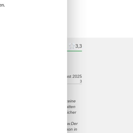
en.
delingen
Externe beoordelingen
3,3
elingen
august 2025
ort:
3
Faciliteiten:
3
r keinen Code für den Eingang und keine
d angerufen haben.Meine Kinder hatten
nderspielplatz, keine Automaten jeglicher
mmingpool, keinen funktionierenden
en betonierten Gehweg zum Haus usw.Der
 gepflegt und modern. Wir waren schon in