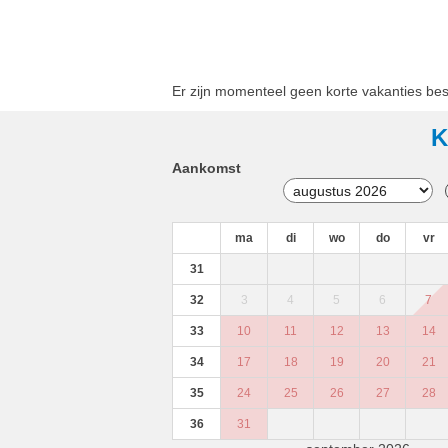
Er zijn momenteel geen korte vakanties bes
K
Aankomst
ma
di
wo
do
vr
31
32
3
4
5
6
7
33
10
11
12
13
14
34
17
18
19
20
21
35
24
25
26
27
28
36
31