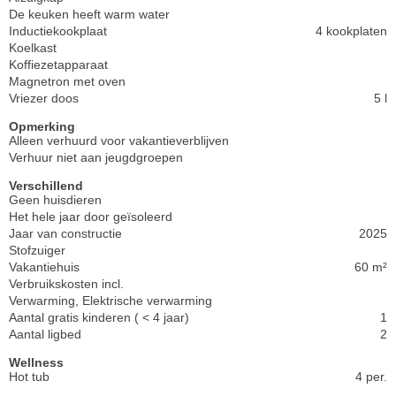
De keuken heeft warm water
Inductiekookplaat
4 kookplaten
Koelkast
Koffiezetapparaat
Magnetron met oven
Vriezer doos
5 l
Opmerking
Alleen verhuurd voor vakantieverblijven
Verhuur niet aan jeugdgroepen
Verschillend
Geen huisdieren
Het hele jaar door geïsoleerd
Jaar van constructie
2025
Stofzuiger
Vakantiehuis
60 m²
Verbruikskosten incl.
Verwarming, Elektrische verwarming
Aantal gratis kinderen ( < 4 jaar)
1
Aantal ligbed
2
Wellness
Hot tub
4 per.