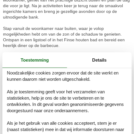
woonkamer, geniet van het prachtige uitzicht buiten en plan de dag
die voor je ligt. Na je activiteiten keer je terug naar de smaakvol
ingerichte kamers en breng je gezellige avonden door op de
uitnodigende bank.
Stap vanuit de woonkamer naar buiten, waar je volop
mogelijkheden hebt om van de zon of de schaduw te genieten.
Ontspan in een ligstoel of in het Finse houten bad en bereid een
heerlijk diner op de barbecue.
Het vakantiepark ligt aan de rand van Nationaal Park de Sallandse
Toestemming
Details
Heuvelrug en vlakbij recreatiepark Avonturenpark Hellendoorn. In
de directe omgeving vind je prachtige fiets- en wandelpaden waar
Noodzakelijke cookies zorgen ervoor dat de site werkt en
je heerlijk kunt wandelen en genieten van de idyllische omgeving.
kunnen daarom niet worden uitgeschakeld.
Bezoek het Avonturenpark Hellendoorn, dat spannend vermaak
biedt voor kinderen en volwassenen. Verken de prachtige natuur
van Nationaal Park de Sallandse Heuvelrug, dat ideale wandel- en
Als je toestemming geeft voor het verzamelen van
fietsroutes biedt door een gevarieerd landschap. Ontdek ook het
statistieken, help je ons de site te verbeteren en te
historische centrum van Ommen of maak een dagtocht naar
ontwikkelen. In dit geval worden geanonimiseerde gegevens
Zwolle, waar je de pittoreske straatjes en interessante musea kunt
doorgestuurd naar onze onderaannemers.
verkennen.
Als je het gebruik van alle cookies accepteert, stem je er
Let op: Het vakantiepark is momenteel in aanbouw en er wordt
(naast statistieken) mee in dat wij informatie doorsturen naar
alles aan gedaan om eventuele overlast tot een minimum te