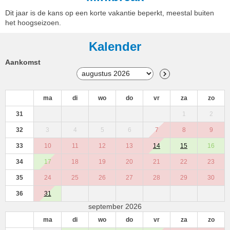
Dit jaar is de kans op een korte vakantie beperkt, meestal buiten
het hoogseizoen.
Kalender
Aankomst
ma
di
wo
do
vr
za
zo
31
1
2
32
3
4
5
6
7
8
9
33
10
11
12
13
14
15
16
34
17
18
19
20
21
22
23
35
24
25
26
27
28
29
30
36
31
september 2026
ma
di
wo
do
vr
za
zo