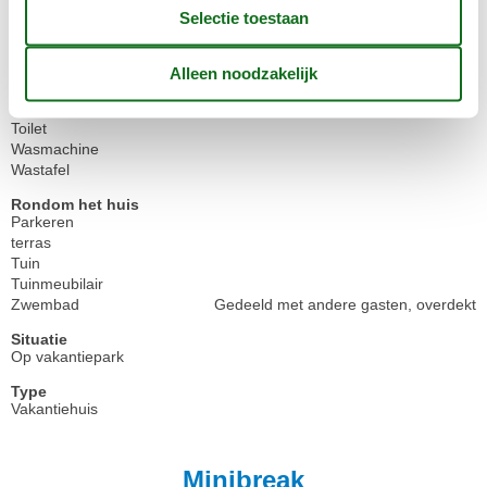
Koelkast
+ vriezer
Koffiezetapparaat
Filter
Loodgieterswerk / Wassen
Badkuip met douche
Droger
Toilet
Wasmachine
Wastafel
Rondom het huis
Parkeren
terras
Tuin
Tuinmeubilair
Zwembad
Gedeeld met andere gasten, overdekt
Situatie
Op vakantiepark
Type
Vakantiehuis
Minibreak