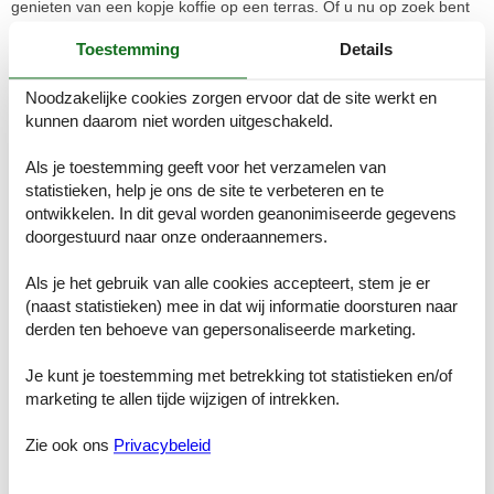
genieten van een kopje koffie op een terras. Of u nu op zoek bent
naar avontuur of rust, u zult genieten van de balans tussen
toegankelijkheid en privacy. Ontspan, dineer en ontspan Open de
Toestemming
Details
openslaande deuren naar uw privétuin – ideaal voor een
zonovergoten ontbijt of een avondborrel onder de sterrenhemel.
Noodzakelijke cookies zorgen ervoor dat de site werkt en
Neem een duik in het gedeelde overdekte zwembad
kunnen daarom niet worden uitgeschakeld.
(seizoensgebonden beschikbaar) en trek u vervolgens terug in de
gezellige woonkamer met een flatscreen-tv. Met drie gezellige
Als je toestemming geeft voor het verzamelen van
slaapkamers op de bovenverdieping en verwarming om u het hele
statistieken, help je ons de site te verbeteren en te
jaar door warm te houden, is dit huisdiervrije toevluchtsoord perfect
ontwikkelen. In dit geval worden geanonimiseerde gegevens
voor stellen, gezinnen of iedereen die op zoek is naar een rustige
doorgestuurd naar onze onderaannemers.
vakantie midden in de natuur. Let op: Vanwege grote
renovatiewerkzaamheden is ons restaurant gesloten van 5 januari
2026 tot medio maart 2026. Wij stellen uw begrip op prijs en kijken
Als je het gebruik van alle cookies accepteert, stem je er
ernaar uit u weer te mogen verwelkomen zodra de verbeteringen
(naast statistieken) mee in dat wij informatie doorsturen naar
zijn voltooid.
derden ten behoeve van gepersonaliseerde marketing.
Lay-out:
Je kunt je toestemming met betrekking tot statistieken en/of
Parterre: (hal, woonkamer(TV), open keuken(fornuis(gas),
marketing te allen tijde wijzigen of intrekken.
koffiezetapparaat(filtermaling), combimagnetron, afwasmachine,
koelkast(+ vriesvak), wasdroger, wasmachine), badkamer(bad met
Zie ook ons
Privacybeleid
douche, wastafel, toilet)) Op de 1e etage: (slaapkamer(1-pers.
bed), slaapkamer(2x 1-pers. bed), slaapkamer(2x 1-pers. bed))
verwarming(hetelucht), terras, tuin, tuinmeubilair, parking,