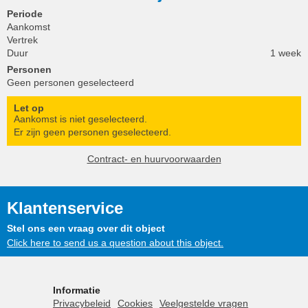
Periode
Aankomst
Vertrek
Duur
1 week
Personen
Geen personen geselecteerd
Let op
Aankomst is niet geselecteerd.
Er zijn geen personen geselecteerd.
Contract- en huurvoorwaarden
Klantenservice
Stel ons een vraag over dit object
Click here to send us a question about this object.
Informatie
Privacybeleid
Cookies
Veelgestelde vragen