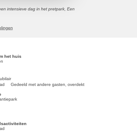
en intensieve dag in het pretpark, Een
elingen
 het huis
en
bilair
ad
Gedeeld met andere gasten, overdekt
e
antiepark
jdsactiviteiten
ad