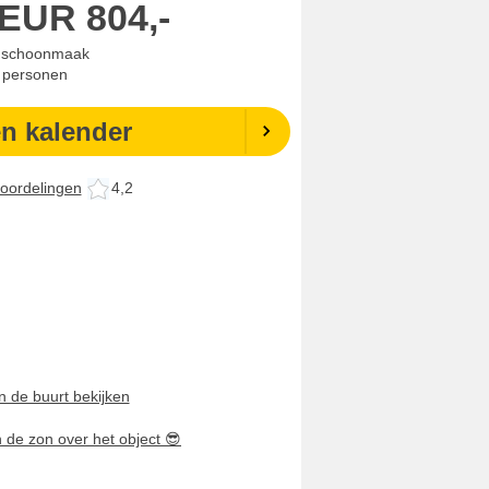
EUR
804,-
. schoonmaak
personen
en kalender
oordelingen
4,2
n de buurt bekijken
n de zon over het object
😎