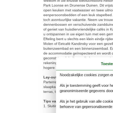
Welkom in uw knusse toevluchtsoord Resort 
Park Loonse en Drunense Duinen. Dit vrijs
open keuken met vaatwasser en twee uitno
eenpersoonsbedden of een leuk stapelbed. H
toch avontuurlijke vakantie. Neem uw trou
dennenbossen en verschuivende zandduinen 
of geniet van huisdiervriendelijke cafés i
u ontspannen in uw eigen tuin met een gemeu
Efteling bent u slechts een klein eindje rij
Molen of Eetcafé Kandinsky voor een gezell
buitenzwembad en een binnenzwembad. Euro
de accommodatie geïnspecteerd en wordt de
geconstateerd. Indien nodig kunnen er extr
rekening te houden met medegasten om een 
Toest
hogere borgsom kan worden gevraagd.
Noodzakelijke cookies zorgen er
Lay-out:
Parterre: (woonkamer(TV, eettafel, zithoek
Als je toestemming geeft voor he
slaapkamer(2-pers. bed of 2x1 pers. Bedden
geanonimiseerde gegevens door
terras, tuin, tuinmeubilair, parking, paras
Als je het gebruik van alle cooki
Tips van de eigenaar:
1. Sluitingsdatum binnenzwembad van 1 mei
behoeve van gepersonaliseerde 