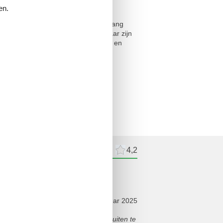
en.
even U ontvangt per e-mail een
te voldoen. Dit bespaart u onnodig lang
happen van personen onder de 18 jaar zijn
bedrijven zullen worden geannuleerd en
delingen
Externe beoordelingen
4,2
delingen
januar 2025
 en het was prachtig om 's avonds buiten te