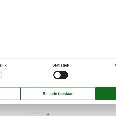
zitten, De kinderen hielden van de stapelbedden, en
nabijheid van restaurants, zoals Café de Efteling, was
4,5
Algemeen:
Et charmerende lille chalet! Det var velholdt og perfekt
tilbringe tid i haven og fandt masser af aktiviteter i næ
anbefale til alle, der leder efter en familievenlig ferie!
4,5
Algemeen:
Een charmant klein chalet! Het was goed onderhouden
lijk
Statistiek
hielden ervan om tijd in de tuin door te brengen en vond
Kinderboerderij t Erf, Aan te bevelen voor iedereen die
vakantie!
3,8
Algemeen:
Mooi park, direct naast de bossen van de Loonse en 
4,5