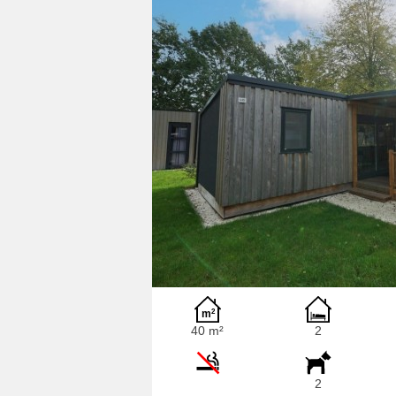
40 m²
2
2