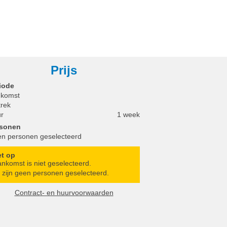
Prijs
iode
komst
trek
r
1 week
rsonen
n personen geselecteerd
et op
nkomst is niet geselecteerd.
 zijn geen personen geselecteerd.
Contract- en huurvoorwaarden