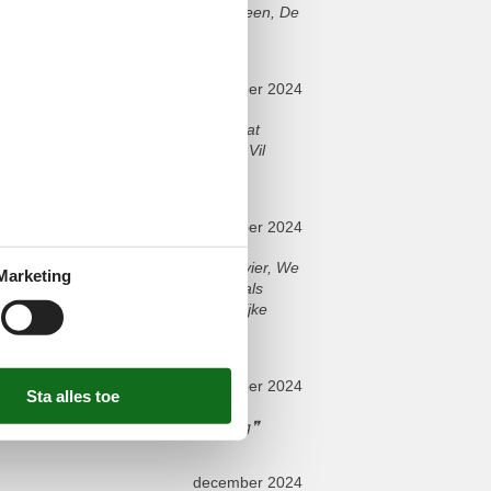
 we hadden genoeg ruimte voor iedereen, De
 een groot voordeel!
december 2024
 til vores familie på fire, Vi elskede at
rheden, såsom Kinderboerderij t Erf, Vil
december 2024
 en perfect voor onze familie van vier, We
Marketing
en veel activiteiten in de buurt, zoals
 op zoek is naar een gezinsvriendelijke
december 2024
Drunense Duinen, vlakbij de Efteling
december 2024