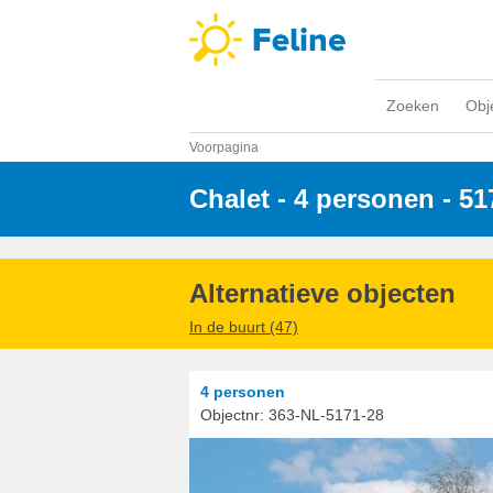
Zoeken
Obj
Voorpagina
Chalet - 4 personen
 - 5
Alternatieve objecten
In de buurt (47)
4 personen
Objectnr:
363-NL-5171-28