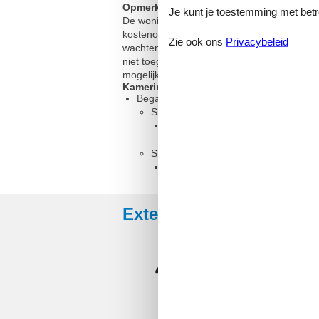
Opmerking:
Je kunt je toestemming met betrek
De woning kan qua inrichting enigszins afw
kostenoverzicht van het park voor de bijko
Zie ook ons
Privacybeleid
wachten bij het inchecken en dus kunt u d
niet toegestaan Deze vakantiewoning is ui
mogelijke annuleringskosten worden doorb
Kamerindeling
Begane grond
Slaapkamer
Stapelbed of 2 eenpersoonsbedd
Slaapkamer
Tweepersoonsbed of 2 eenperso
Externe beoordelingen
4,2