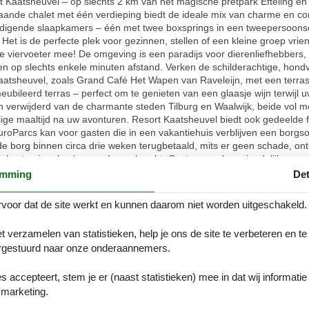
Kaatsheuvel – op slechts 2 km van het magische pretpark Efteling en 
taande chalet met één verdieping biedt de ideale mix van charme en c
digende slaapkamers – één met twee boxsprings in een tweepersoonso
et is de perfecte plek voor gezinnen, stellen of een kleine groep vrie
we viervoeter mee! De omgeving is een paradijs voor dierenliefhebber
op slechts enkele minuten afstand. Verken de schilderachtige, hondvr
n Kaatsheuvel, zoals Grand Café Het Wapen van Raveleijn, met een terra
bileerd terras – perfect om te genieten van een glaasje wijn terwijl u
den verwijderd van de charmante steden Tilburg en Waalwijk, beide vol me
ige maaltijd na uw avonturen. Resort Kaatsheuvel biedt ook gedeelde 
Parcs kan voor gasten die in een vakantiehuis verblijven een borgs
 borg binnen circa drie weken terugbetaald, mits er geen schade, on
a kosten in rekening worden gebracht. Gasten worden vriendelijk verzo
vlotte terugbetaling te garanderen. Houd er rekening mee dat tijdens
emming
Det
voor dat de site werkt en kunnen daarom niet worden uitgeschakeld.
), open keuken(waterkoker, koffiezetapparaat(cups), combimagnetron, 
t verzamelen van statistieken, help je ons de site te verbeteren en te
), slaapkamer(stapelbed of 2x1 pers. bedden), badkamer(douche(cabine
gestuurd naar onze onderaannemers.
ol, zwembad(gedeeld met andere gasten, overdekt)
es accepteert, stem je er (naast statistieken) mee in dat wij informati
 2024 tot 1 februari 2025 2. Opening buitenzwembad: 26 April 2024 
marketing.