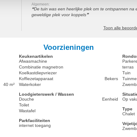
Algemeen:
De tuin was een heerlijke plek om te ontspannen na e
geweldige plek voor koppels
Toon alle beoord
Voorzieningen
Keukenartikelen
Rondom
Afwasmachine
Parker
Combinatie magnetron
terras
Koelkastdiepvriezer
Tuin
Koffiezetapparaat
Bekers
Tuinmeu
40 m²
Waterkoker
Zwemb
Loodgieterswerk / Wassen
Situati
Douche
Eenheid
Op vak
Toilet
Type
Wastafel
Chalet
Parkfaciliteiten
Vrijeti
internet toegang
Zwemb