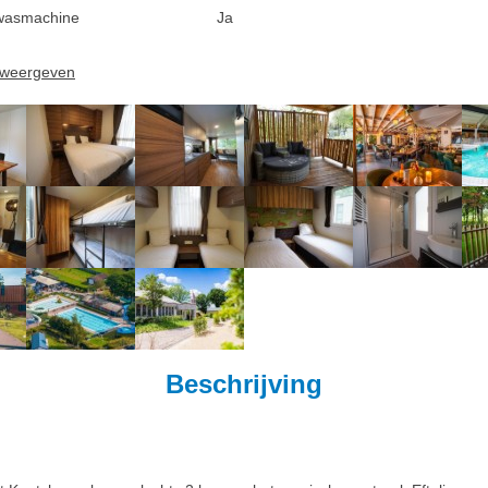
wasmachine
Ja
n weergeven
Beschrijving