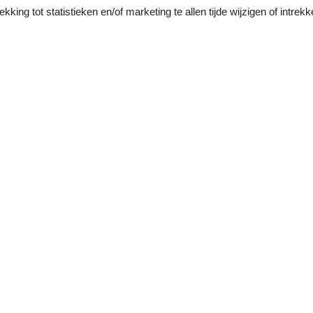
king tot statistieken en/of marketing te allen tijde wijzigen of intrekk
ijken van de getoonde foto's, het comfortniveau is echter zoals beschr
mende kosten/kosten ter plaatse. U dient deze rekening voor aankomst 
irect aan uw vakantie beginnen Reserveringen voor groepen of gezelsc
tsluitend beschikbaar voor recreatieve doeleinden. Boekingen namens 
erekend
en
onsbedden
Onze gastbeoor
26 externe beoor
4,0
Algemeen:
Wat een geweldige plek! De tuin was een grote troef,