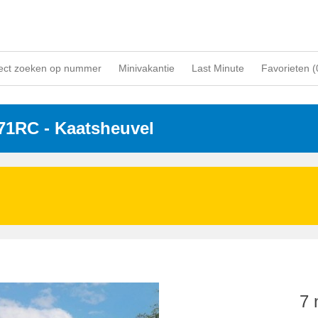
ect zoeken op nummer
Minivakantie
Last Minute
Favorieten (
171RC
 - Kaatsheuvel
7 