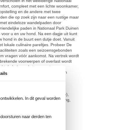
verscholen in het weelderige Nationaal
omfort, compleet met een lichte woonkamer,
pstelling en de andere met twee
nden die op zoek zijn naar een rustige maar
s, met eindeloze wandelpaden door
iendelijke paden in Nationaal Park Duinen
s voor u en uw hond. Na een dagje uit kunt
w hond in de buurt een dutje doet. Vanuit
t lokale culinaire pareltjes. Probeer De
faciliteiten zoals een seizoensgebonden
om vragen vóór aankomst. Na vertrek wordt
tbrekende voorwerpen of overlast wordt
cht de huisregels te respecteren en
 grote evenementen en festivals een
ails
afwasmachine, koel-/vriescombinatie),
 ontwikkelen. In dit geval worden
), wastafel, toilet)) Internettoegang,
e doorsturen naar derden ten
t/m 29 september 2024