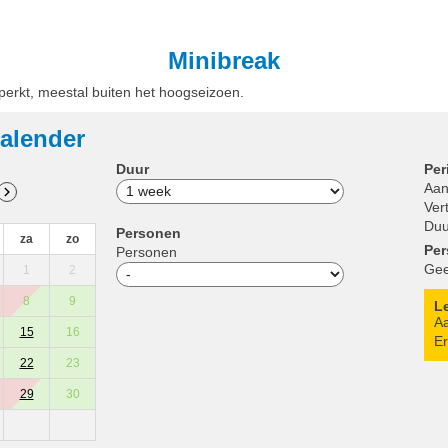
Minibreak
eperkt, meestal buiten het hoogseizoen.
alender
Duur
Per
Aan
Ver
Duu
Personen
za
zo
Pe
Personen
Gee
1
2
8
9
L
Aa
15
16
Er
22
23
29
30