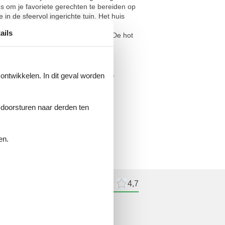
ns om je favoriete gerechten te bereiden op
in de sfeervol ingerichte tuin. Het huis
de terrein als de woning van de
ails
 3 nieuwsgierige katten tegenkomen. De hot
, koffiezetapparaat, combimagnetron,
 ontwikkelen. In dit geval worden
afel, toilet)) Bijgebouw: (hottub)
e doorsturen naar derden ten
en.
kbaar voor recreatieve doeleinden.
delingen
Externe beoordelingen
4,7
delingen