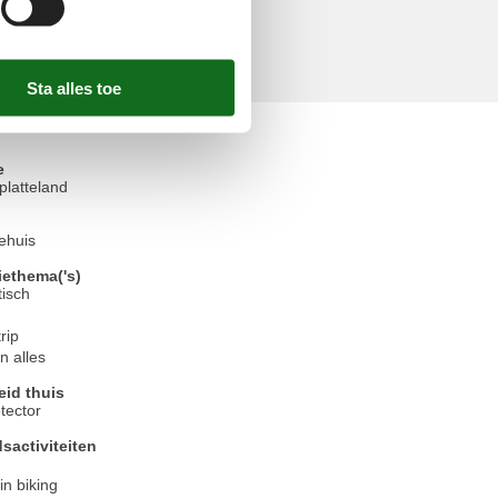
to use the hot tub.
elingen
e
platteland
ehuis
iethema('s)
isch
rip
 alles
eid thuis
tector
jdsactiviteiten
n biking