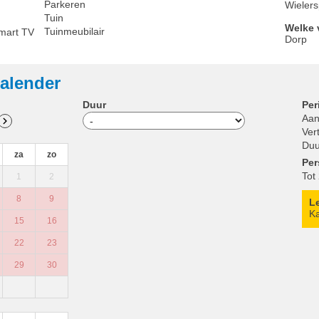
Parkeren
Wielers
Tuin
Welke v
Tuinmeubilair
mart TV
Dorp
alender
Duur
Per
Aan
Ver
Duu
za
zo
Pe
Tot
1
2
8
9
L
Ka
15
16
22
23
29
30