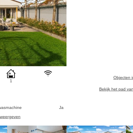
Objecten i
1
Bekijk het pad va
wasmachine
Ja
n weergeven