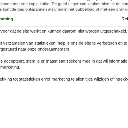
ginnen met een kopje koffie. De goed uitgeruste keuken biedt je de ka
e kunt de dag ontspannen afsluiten in het bubbelbad of met een drankje 
 houden tijdens warm en vochtig weer. Het vakantiehuis staat op hetzelf
emming
Det
n. Je privacy wordt uiteraard gerespecteerd, maar je kunt af en toe de
e.
voor dat de site werkt en kunnen daarom niet worden uitgeschakeld.
l, zithoek), open keuken(kookplaat(elektrisch), waterkoker, afzuigkap
t verzamelen van statistieken, help je ons de site te verbeteren en te
. bed(boxspring, 180 x 210 cm)), badkamer(douche(inloopdouche), wast
gestuurd naar onze onderaannemers.
tuin, tuinmeubilair, parking
es accepteert, stem je er (naast statistieken) mee in dat wij informati
marketing.
t!
king tot statistieken en/of marketing te allen tijde wijzigen of intrekk
 als dat van de huiseigenaar. Deze vakantiewoning is uitsluitend beschi
 geannuleerd en mogelijke annuleringskosten worden doorberekend
Onze gastbeoor
22 externe beoor