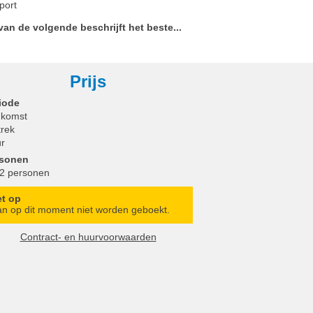
port
an de volgende beschrijft het beste...
Prijs
iode
komst
trek
r
rsonen
 2 personen
et op
n op dit moment niet worden geboekt.
Contract- en huurvoorwaarden