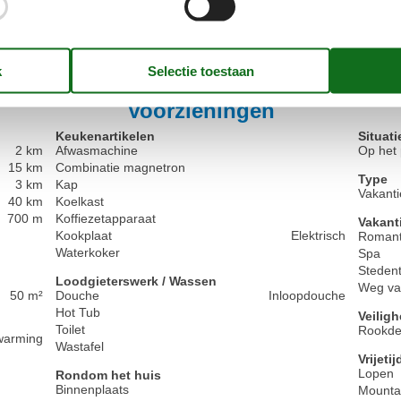
Algemeen:
Awesome deal for the cost, especially with the option 
Toon alle beoord
Voorzieningen
Keukenartikelen
Situati
2 km
Afwasmachine
Op het 
15 km
Combinatie magnetron
Type
3 km
Kap
Vakanti
40 km
Koelkast
700 m
Koffiezetapparaat
Vakant
Kookplaat
Elektrisch
Romant
Waterkoker
Spa
Stedent
Loodgieterswerk / Wassen
Weg van
50 m²
Douche
Inloopdouche
Hot Tub
Veiligh
Toilet
Rookde
warming
Wastafel
Vrijeti
Lopen
Rondom het huis
Binnenplaats
Mountai