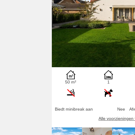
50 m²
1
Biedt minibreak aan
Nee
Af
Alle voorzieninge