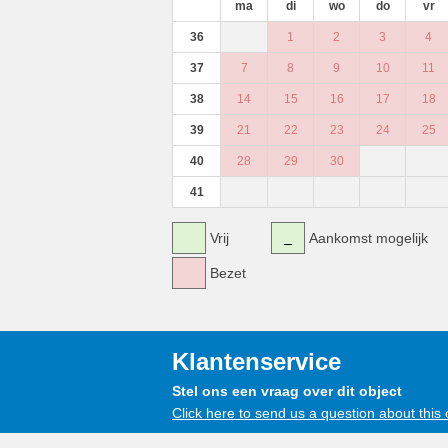
ma
di
wo
do
vr
36
1
2
3
4
37
7
8
9
10
11
38
14
15
16
17
18
39
21
22
23
24
25
40
28
29
30
41
Vrij
Aankomst mogelijk
Bezet
Klantenservice
Stel ons een vraag over dit object
Click here to send us a question about this 