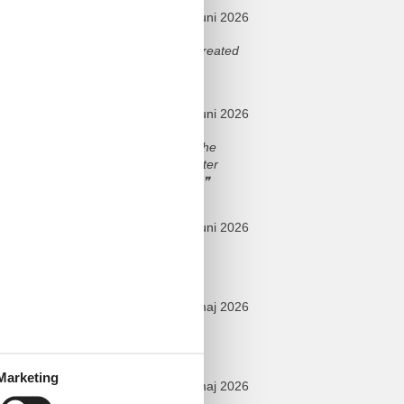
juni 2026
ties including air conditioning. It created
juni 2026
The house was inviting. Cooking in the
. Ending our day with the hot tub after
ll as the bed was super comfortable.
juni 2026
maj 2026
experience.
Marketing
maj 2026