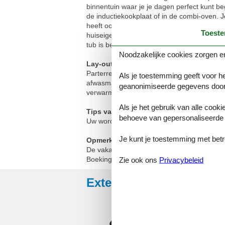
binnentuin waar je je dagen perfect kunt be
de inductiekookplaat of in de combi-oven. J
heeft ook een airconditioning om je koel te
Toest
huiseigenaar en er is een gezamenlijke tui
tub is beschikbaar tegen betaling ter plaats
Noodzakelijke cookies zorgen er
Lay-out:
Parterre: (woonkamer(TV(smart TV), eettafe
Als je toestemming geeft voor he
afwasmachine, koelkast), slaapkamer(2-pers
geanonimiseerde gegevens door
verwarming(vloerverwarming), binnenplaats, 
Als je het gebruik van alle cooki
Tips van de eigenaar:
behoeve van gepersonaliseerde 
Uw wordt altijd extra begroet door de huiska
Je kunt je toestemming met betrek
Opmerking:
De vakantiewoning ligt op hetzelfde terrein
Boekingen namens bedrijven zullen worden
Zie ook ons
Privacybeleid
Externe beoordelingen
4,7