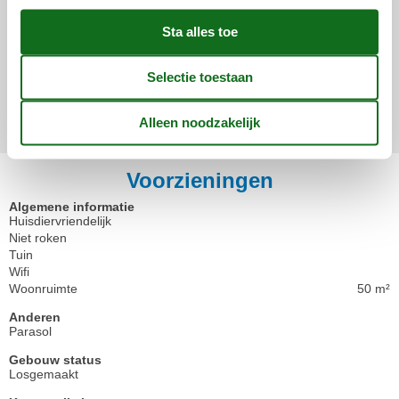
4,0
januar 2025
Algemeen:
Geweldige plek! Super dicht bij Efteling en het chalet was schoon
en comfortabel, We hielden van het tuingebied,
Toon alle beoordelingen
Voorzieningen
Algemene informatie
Huisdiervriendelijk
Niet roken
Tuin
Wifi
Woonruimte
50 m²
Anderen
Parasol
Gebouw status
Losgemaakt