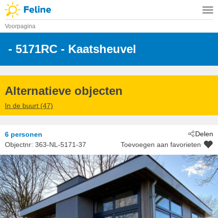
Voorpagina
 - 5171RC
 - Kaatsheuvel
Alternatieve objecten
In de buurt (47)
Delen
6 personen
Objectnr:
363-NL-5171-37
Toevoegen aan favorieten