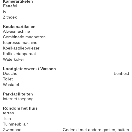
Kamerartikelen
Eettafel
tv
Zithoek
Keukenartikelen
Afwasmachine
Combinatie magnetron
Espresso machine
Koelkastdiepvriezer
Koffiezetapparaat
Waterkoker
Loodgieterswerk / Wassen
Douche
Eenheid
Toilet
Wastafel
Parkfaciliteiten
internet toegang
Rondom het huis
terras
Tuin
Tuinmeubilair
Zwembad
Gedeeld met andere gasten, buiten