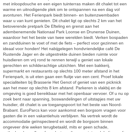
met inloopdouche en een eigen tuinterras maken dit chalet tot een
warme en uitnodigende plek om te ontspannen na een dag vol
avonturen. Het Ferienpark biedt binnen- en buitenzwembaden
waar u van kunt genieten. Dit chalet ligt op slechts 2 km van het
betoverende pretpark De Efteling en grenst aan het
adembenemende Nationaal Park Loonse en Drunense Duinen,
waardoor het het beste van twee werelden biedt. Verken bospaden
en zandduinen te voet of met de fiets – perfect voor gezinnen en
ideaal voor honden! Het nabijgelegen hondvriendelijke café De
Rustende Jager en de uitgestrekte duinen bieden ruimte voor
huisdieren om vrij rond te rennen terwijl u geniet van lokale
gerechten en schilderachtige uitzichten. Met een bakkerij,
supermarkt en restaurants op slechts 100 meter afstand in het
Ferienpark, is uit eten gaan een fluitje van een cent. Proef lokale
specialiteiten bij Brasserie Het Genot of geniet van een picknick
aan het meer op slechts 8 km afstand. Parkeren is vlakbij en de
omgeving is goed bereikbaar met het openbaar vervoer. Of u nu op
zoek bent naar spanning, boswandelingen of uitstapjes met uw
huisdier, dit chalet is uw toegangspoort tot het beste van Noord-
Brabant. EuroParcs kan voor aankomst een borgsom vragen voor
gasten die in een vakantiehuis verblijven. Na vertrek wordt de
accommodatie geïnspecteerd en wordt de borgsom binnen
ongeveer drie weken terugbetaald, mits er geen schade,