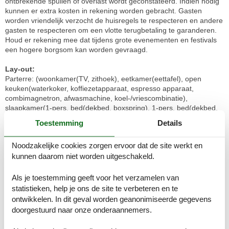
ontbrekende spullen of overlast wordt geconstateerd. Indien nodig
kunnen er extra kosten in rekening worden gebracht. Gasten
worden vriendelijk verzocht de huisregels te respecteren en andere
gasten te respecteren om een vlotte terugbetaling te garanderen.
Houd er rekening mee dat tijdens grote evenementen en festivals
een hogere borgsom kan worden gevraagd.
Lay-out:
Parterre: (woonkamer(TV, zithoek), eetkamer(eettafel), open
keuken(waterkoker, koffiezetapparaat, espresso apparaat,
combimagnetron, afwasmachine, koel-/vriescombinatie),
slaapkamer(1-pers. bed(dekbed, boxspring), 1-pers. bed(dekbed,
boxspring)), slaapkamer(1-pers. bed(dekbed, boxspring), 1-pers.
Toestemming
Details
bed(dekbed, boxspring)), slaapkamer(1-pers. bed(dekbed,
boxspring), 1-pers. bed(dekbed, boxspring)),
Noodzakelijke cookies zorgen ervoor dat de site werkt en
badkamer(douche(cabine), wastafel, toilet)) Internettoegang,
kunnen daarom niet worden uitgeschakeld.
terras, tuin, tuinmeubilair, parasol, zwembad(gedeeld met andere
gasten, buiten)
Als je toestemming geeft voor het verzamelen van
Tips van de eigenaar:
statistieken, help je ons de site te verbeteren en te
1. Sluitingsdatum binnenzwembad van 1 mei 2024 tot 1 februari
ontwikkelen. In dit geval worden geanonimiseerde gegevens
2025 2. Opening buitenzwembad: 26 April 2024 t/m 29 september
doorgestuurd naar onze onderaannemers.
2024