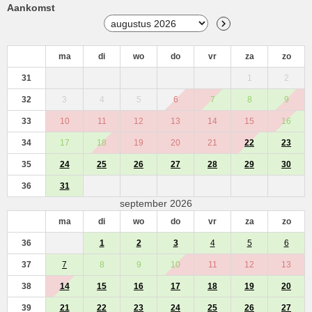
Aankomst
ma
di
wo
do
vr
za
zo
31
1
2
32
3
4
5
6
7
8
9
33
10
11
12
13
14
15
16
34
17
18
19
20
21
22
23
35
24
25
26
27
28
29
30
36
31
september 2026
ma
di
wo
do
vr
za
zo
36
1
2
3
4
5
6
37
7
8
9
10
11
12
13
38
14
15
16
17
18
19
20
39
21
22
23
24
25
26
27