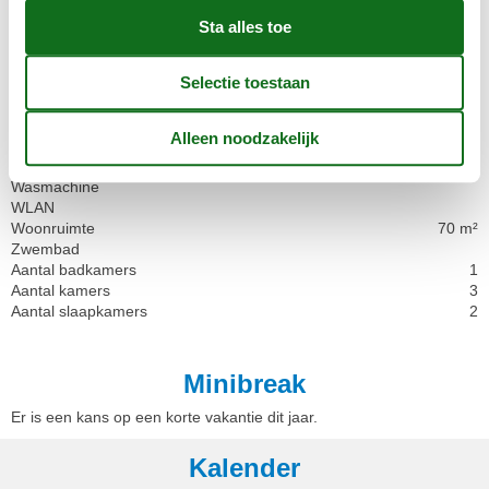
Linnen gratis
Losgemaakt
Magnetron
Niet roken
Oven
Parkeren overdekt
Rijden
Sleutel in object
Tuin
Wasmachine
WLAN
Woonruimte
70 m²
Zwembad
Aantal badkamers
1
Aantal kamers
3
Aantal slaapkamers
2
Minibreak
Er is een kans op een korte vakantie dit jaar.
Kalender