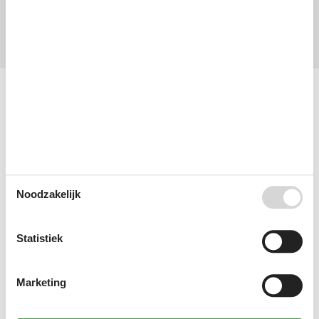
Algemeen:
0,0
Externe beoordelingen
Geen gedetailleerde externe beoordelingen
Voorzieningen
Afstand
Centrum
500 m
Water
10 m
Zee
7 km
Informatie over het huis
Airconditioning
Noodzakelijk
BBQ
Diepvries
Douche
Dsl
Statistiek
Geen huisdieren toegestaan
Handdoeken gratis
internetten
Marketing
Isdn
Koelkast