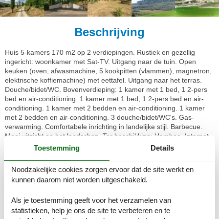
Beschrijving
Huis 5-kamers 170 m2 op 2 verdiepingen. Rustiek en gezellig
ingericht: woonkamer met Sat-TV. Uitgang naar de tuin. Open
keuken (oven, afwasmachine, 5 kookpitten (vlammen), magnetron,
elektrische koffiemachine) met eettafel. Uitgang naar het terras.
Douche/bidet/WC. Bovenverdieping: 1 kamer met 1 bed, 1 2-pers
bed en air-conditioning. 1 kamer met 1 bed, 1 2-pers bed en air-
conditioning. 1 kamer met 2 bedden en air-conditioning. 1 kamer
met 2 bedden en air-conditioning. 3 douche/bidet/WC's. Gas-
verwarming. Comfortabele inrichting in landelijke stijl. Barbecue.
Mooi uitzicht op het landschap. Ter beschikking: klamboe. Internet
(WiFi, gratis). Maximaal 2 huisdieren/honden toegestaan.
Toestemming
Details
IT053014C2Z7EWODFS
Noodzakelijke cookies zorgen ervoor dat de site werkt en
Landhuis "Casale Poggio Lupinaio", vrijstaand, omgeven door
kunnen daarom niet worden uitgeschakeld.
bomen en velden. 9 km van het centrum van Manciano, 9 km van
het centrum van Sovana, rustige ligging op een heuvel, 42 km van
Als je toestemming geeft voor het verzamelen van
zee. Voor alleengebruik: terrein 5.000 m2, groot tuin met bomen,
statistieken, help je ons de site te verbeteren en te
weide, openluchtzwembad (4 x 10 m, 150 cm diepte,