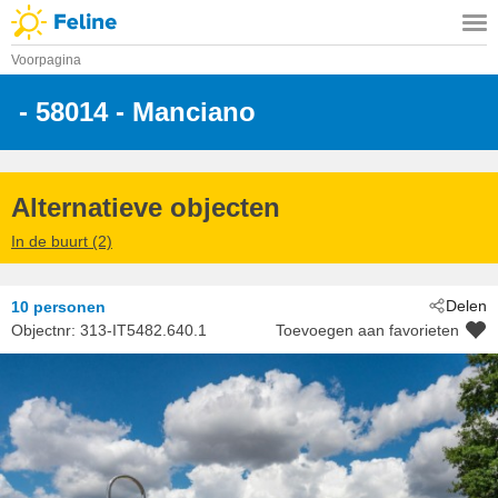
Voorpagina
 - 58014
 - Manciano
Alternatieve objecten
In de buurt (2)
Delen
10 personen
Objectnr:
313-IT5482.640.1
Toevoegen aan favorieten