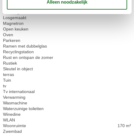
Landelijk uitzicht
Ledlampen
Linnen gratis
Losgemaakt
Magnetron
Open keuken
Oven
Parkeren
Ramen met dubbelglas
Recyclingstation
Rust en ontspan de zomer
Rustiek
Sleutel in object
terras
Tuin
tv
Tv internationaal
Verwarming
Wasmachine
Waterzuinige toiletten
Winedine
WLAN
Woonruimte
170 m²
Zwembad