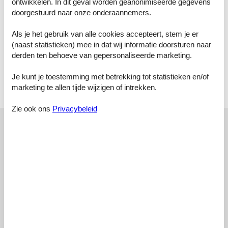
seizoensgebonden beschikbaarheid: 15.Mei. - 24.Sep.) met trap.
ontwikkelen. In dit geval worden geanonimiseerde gegevens
Buitendouche, terras, tuinmeubelen. In het huis: internetaansluiting,
doorgestuurd naar onze onderaannemers.
Internet (WiFi), centrale verwarming, wasmachine. 50 m lange
toegangsweg (onverharde weg). Parkeerplaats op het terrein.
Als je het gebruik van alle cookies accepteert, stem je er
Supermarkt 9 km, bushalte 4.4 km, zandstrand "Albinia" 42 km,
(naast statistieken) mee in dat wij informatie doorsturen naar
openluchtzwembad 13 km, thermaalbad "Saturnia" 14 km. Manege
derden ten behoeve van gepersonaliseerde marketing.
7 km. Attracties in de buurt: Pitigliano 16 km, Argentario 50 km.
Wandelgebied Mountain-bike 5 km. Auto noodzakelijk.
Je kunt je toestemming met betrekking tot statistieken en/of
marketing te allen tijde wijzigen of intrekken.
Licentienummer: IT053014C2Z7EWODFS /
IT053014C2Z7EWODFS
Zie ook ons
Privacybeleid
Externe beoordelingen
Onze gastbeoordelingen
Externe beoordelingen
4,3
Toegangsweg:
4,0
Interieur:
3,0