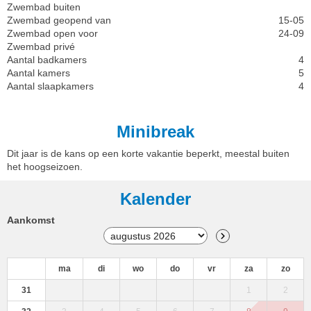
Zwembad buiten
Zwembad geopend van
15-05
Zwembad open voor
24-09
Zwembad privé
Aantal badkamers
4
Aantal kamers
5
Aantal slaapkamers
4
Minibreak
Dit jaar is de kans op een korte vakantie beperkt, meestal buiten
het hoogseizoen.
Kalender
Aankomst
ma
di
wo
do
vr
za
zo
31
1
2