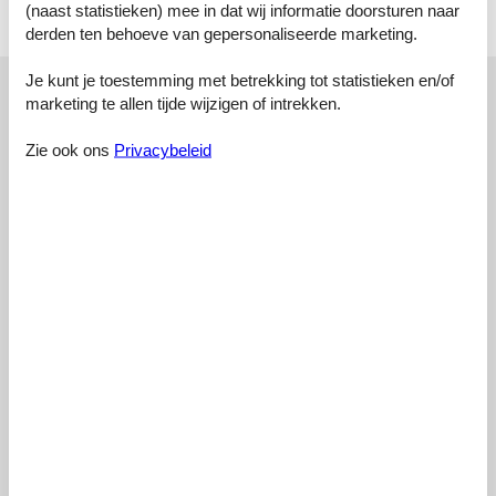
(naast statistieken) mee in dat wij informatie doorsturen naar
derden ten behoeve van gepersonaliseerde marketing.
Licentienummer: IT009065C24WSIJDA7 / 009066-LT-0842
Externe beoordelingen
Je kunt je toestemming met betrekking tot statistieken en/of
marketing te allen tijde wijzigen of intrekken.
Onze gastbeoordelingen
Externe beoordelingen
Zie ook ons
Privacybeleid
4,4
Toegangsweg:
3,0
Interieur:
3,0
Keuken:
3,0
Locatie:
2,0
Buiten:
3,0
Algemeen:
3,0
Externe beoordelingen
Geen gedetailleerde externe beoordelingen