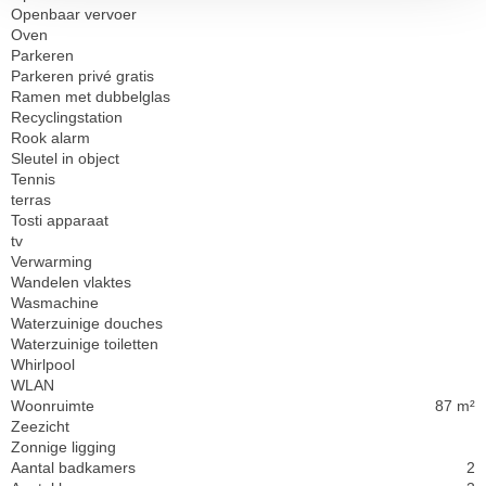
Openbaar vervoer
Oven
Parkeren
Parkeren privé gratis
Ramen met dubbelglas
Recyclingstation
Rook alarm
Sleutel in object
Tennis
terras
Tosti apparaat
tv
Verwarming
Wandelen vlaktes
Wasmachine
Waterzuinige douches
Waterzuinige toiletten
Whirlpool
WLAN
Woonruimte
87 m²
Zeezicht
Zonnige ligging
Aantal badkamers
2