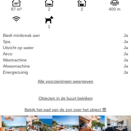
87 m²
2
2
400 m
1
Biedt minibreak aan
Ja
Spa
Ja
Uitzicht op water
Ja
Airco
Ja
Wasmachine
Ja
Afwasmachine
Ja
Energiezuinig
Ja
Alle voorzieningen weergeven
Objecten in de buurt bekijken
Bekijk het pad van de zon over het object
😎