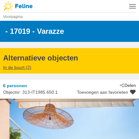
Voorpagina
 - 17019
 - Varazze
Alternatieve objecten
In de buurt (2)
Delen
6 personen
Objectnr:
313-IT1985.650.1
Toevoegen aan favorieten