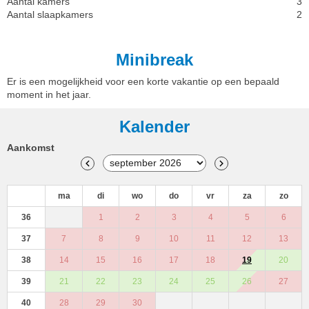
Aantal kamers
3
Aantal slaapkamers
2
Minibreak
Er is een mogelijkheid voor een korte vakantie op een bepaald
moment in het jaar.
Kalender
Aankomst
ma
di
wo
do
vr
za
zo
36
1
2
3
4
5
6
37
7
8
9
10
11
12
13
38
14
15
16
17
18
19
20
39
21
22
23
24
25
26
27
40
28
29
30