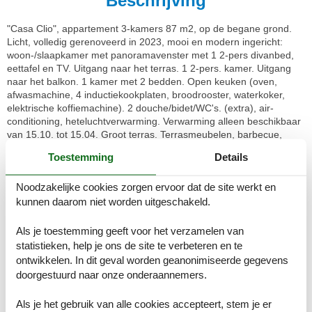
Beschrijving
"Casa Clio", appartement 3-kamers 87 m2, op de begane grond.
Licht, volledig gerenoveerd in 2023, mooi en modern ingericht:
woon-/slaapkamer met panoramavenster met 1 2-pers divanbed,
eettafel en TV. Uitgang naar het terras. 1 2-pers. kamer. Uitgang
naar het balkon. 1 kamer met 2 bedden. Open keuken (oven,
afwasmachine, 4 inductiekookplaten, broodrooster, waterkoker,
elektrische koffiemachine). 2 douche/bidet/WC's. (extra), air-
conditioning, heteluchtverwarming. Verwarming alleen beschikbaar
van 15.10. tot 15.04. Groot terras. Terrasmeubelen, barbecue,
ligstoelen. Zeer mooi panoramazicht op zee. Ter beschikking:
Toestemming
Details
wasmachine, strijkijzer, kinderbed, haardroger. Internet (WiFi,
gratis). Parkeerplaats. Maximaal 1 klein huisdier/hond toegestaan.
Noodzakelijke cookies zorgen ervoor dat de site werkt en
Privé ingang, rookmelders, brandblusser. IT009065C24WSIJDA7
kunnen daarom niet worden uitgeschakeld.
Piani d'Invrea 2 km van Varazze: Mooi flatgebouw "Casa dei
Gerani", van 3 verdiepingen, omgeven door bomen. 6
Als je toestemming geeft voor het verzamelen van
appartementen in de woning. 2 km van het centrum van Varazze,
statistieken, help je ons de site te verbeteren en te
15 km van het centrum van Genova, rustige, zonnige, verhoogde
ontwikkelen. In dit geval worden geanonimiseerde gegevens
ligging tegen een helling, 400 m van zee. Voor alleengebruik: hot
doorgestuurd naar onze onderaannemers.
tub. Supermarkt 2 km, winkelcentrum 2 km, restaurant 2 km, bar
400 m, bakkerij 2 km, fietsverhuur 2 km, bushalte 200 m, rotsstrand
Als je het gebruik van alle cookies accepteert, stem je er
400 m. Tennis 800 m, fietspad 400 m. Auto noodzakelijk.