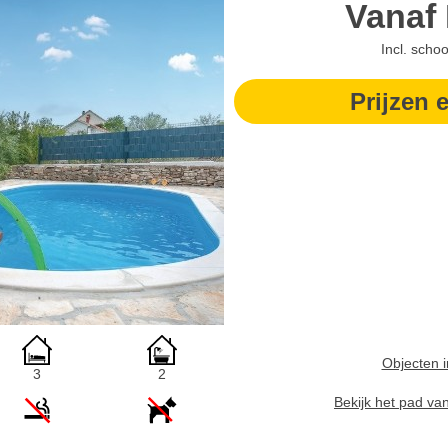
Vanaf
Incl. scho
Prijzen 
Objecten i
3
2
Bekijk het pad va