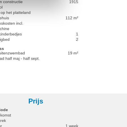
n constructie
1915
ol
 op het platteland
ehuis
112 m²
kskosten incl.
chine
kinderbedjes
1
ligbed
2
ss
buitenzwembad
19 m²
 half maj - half sept.
Prijs
iode
komst
trek
r
1 week