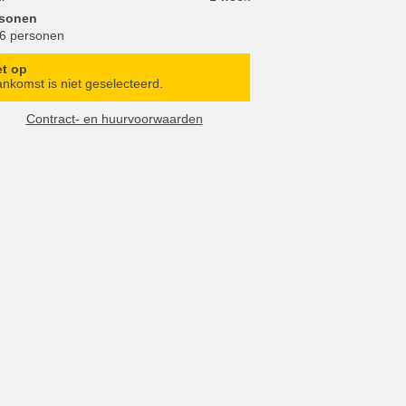
rsonen
 6 personen
et op
nkomst is niet geselecteerd.
Contract- en huurvoorwaarden