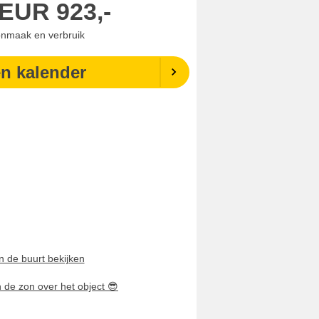
EUR
923,-
onmaak en verbruik
en kalender
n de buurt bekijken
n de zon over het object
😎