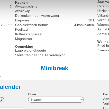
Jaar va
Keuken
Parabo
Afwasmachine
2
Uitzicht
Afzuigkap
Vakanti
De keuken heeft warm water
Verbrui
Diepvries
30 l
Wasma
Gas/elektrisch fornuis
4 kookplaten
200 m²
Aantal 
Koelkast
Aantal 
Koffiezetapparaat
Magnetron
Wellne
Privé 
Opmerking
Zwembad
Lage plafondhoogte
Steile trap naar de 1e verdieping
Minibreak
.
alender
Duur
Per
Aan
Ver
Duu