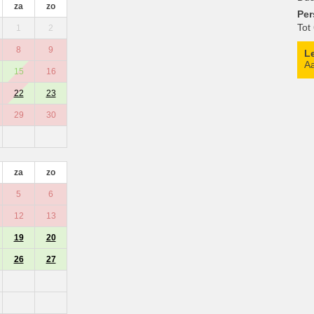
za
zo
Pe
Tot
1
2
8
9
L
Aa
15
16
22
23
29
30
za
zo
5
6
12
13
19
20
26
27