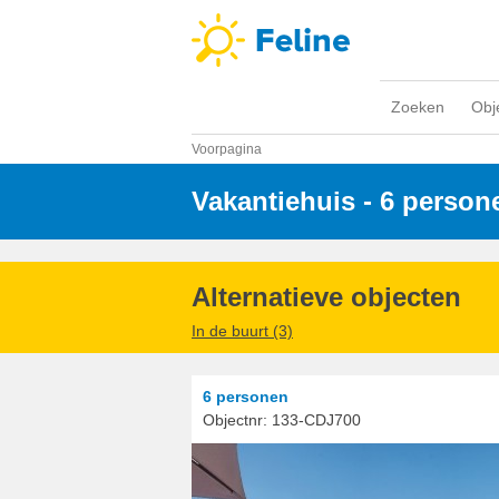
Zoeken
Obj
Voorpagina
Vakantiehuis - 6 person
Alternatieve objecten
In de buurt (3)
6 personen
Objectnr:
133-CDJ700