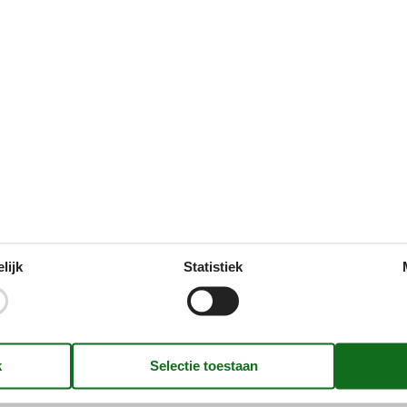
Douche
Voorzieningen
Elektrische artikelen
Versch
1 TV
Bouwma
4
Internetten (draadloos)
ECO, Ec
Stereo-installatie en cd
ECO, Ec
ECO, E
In de buurt
ECO, E
lijk
Statistiek
Afstand luchthaven ZAD
70 km
ECO, Mi
Afstand naar het dichtstbijzijnde water/bad
25 km
ECO, Wa
Afstand tot alt. water/baden
300 m
Eco-fie
Afstand tot winkels
4 km
Geen h
Dichtstbijzijnde dorp
28 km
Gelegen
Dichtstbijzijnde restaurant
15 km
Gelege
Dichtstbijzijnde woonplaats
10 m
Gereno
Gemarkeerd wandelpad
10 m
Het hel