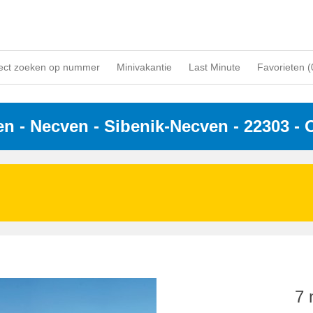
ect zoeken op nummer
Minivakantie
Last Minute
Favorieten (
en
 - 
Necven
 - Sibenik-Necven
 - 22303
 - 
7 