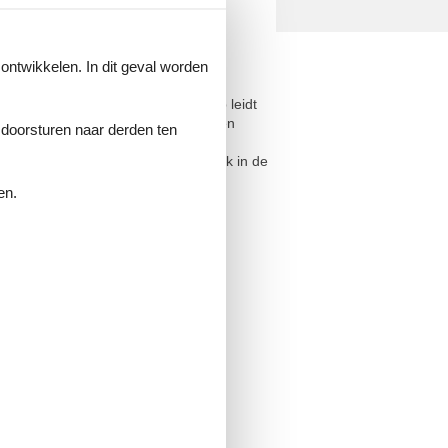
 ontwikkelen. In dit geval worden
Krka Nationaal Park. Een steile trap leidt
zwembad met ligweide, bordspellen en
e doorsturen naar derden ten
e oude stad Trosenj en neem een duik in de
en.