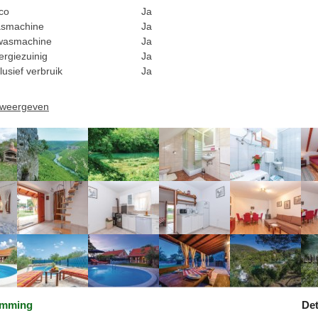
rco
Ja
smachine
Ja
wasmachine
Ja
ergiezuinig
Ja
lusief verbruik
Ja
n weergeven
emming
Det