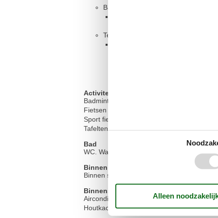
Badkamer
Toilet met warm en koud water, 
Terras, 30 m²
Overdekt terras
Activiteiten
Badmintonnet
Fietsen
Sport fiets
Tafeltennis en darten
Noodzake
Bad
WC. Warm en koud water
Binnen actief.
Binnen spelen
Binnenshuis
Airconditioning
Houtkachel