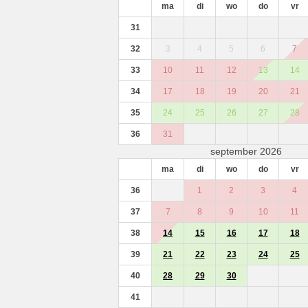
ma
di
wo
do
vr
31
32
3
4
5
6
7
33
10
11
12
13
14
34
17
18
19
20
21
35
24
25
26
27
28
36
31
september 2026
ma
di
wo
do
vr
36
1
2
3
4
37
7
8
9
10
11
38
14
15
16
17
18
39
21
22
23
24
25
40
28
29
30
41