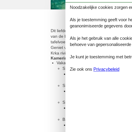
Noodzakelijke cookies zorgen er
Als je toestemming geeft voor he
geanonimiseerde gegevens door
Dit liefdevol gerenoveerde, eeuwenoude vakan
van de begane grond naar de zolder. Het s
Als je het gebruik van alle cooki
tafelvoetbal zorgen voor plezier en vermaak
behoeve van gepersonaliseerde 
Geniet van de rust en stilte van de landel
Krka rivier om af te koelen. Een bezoek aan
Je kunt je toestemming met betrek
Kamerindeling
Vakantiewoning
Slaapkamer, 2 personen
Zie ook ons
Privacybeleid
Eenpersoonsbed
Slaapkamer, 2 personen
Tweepersoonsbed
Slaapkamer, 2 personen
Eenpersoonsbed
Badkamer
Toilet met warm en koud water, B