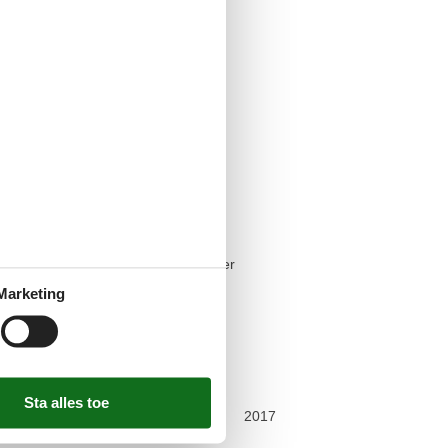
illend
teriaal: Steen
o EPC classificatie A
o lokale ingrediënten
co-water: Hergebruik van regenwater
nergiebron: Zonne-energie
Marketing
lieuvriendelijke bouwmaterialen
terbron: Privé/natuurlijk
tsen beschikbaar
uisdieren
 dicht bij het bos
n in een beschermd gebied
veerd
2017
e jaar door geïsoleerd