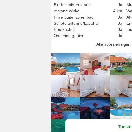
Biedt minibreak aan
Ja
Ai
Afstand winkel
4 km
Wa
Privé buitenzwembad
Ja
Af
Schotelantenne/kabel-tv
Ja
En
Houtkachel
Ja
Inc
Omheind gebied
Ja
Alle voorzieninge
Toest