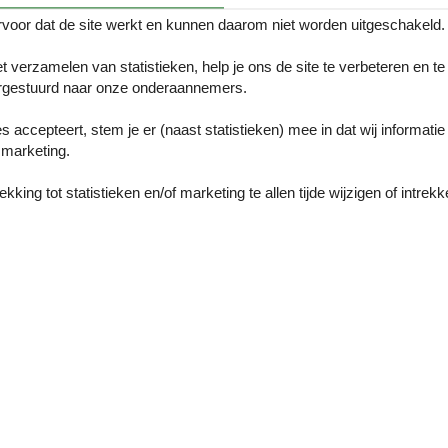
voor dat de site werkt en kunnen daarom niet worden uitgeschakeld.
Beschrijving
t verzamelen van statistieken, help je ons de site te verbeteren en te
gestuurd naar onze onderaannemers.
tiehuis ligt in het gezellige, kleine dorpje Neven, bijna midden in het 
chuine plafond op de bovenverdieping is ongeveer 120 cm hoog. Het 
es accepteert, stem je er (naast statistieken) mee in dat wij informati
. Tegen betaling kun je ook een elektrische scooter huren.
marketing.
ijke omgeving en als je hier gaat wandelen, bezoek dan de ruïnes van d
 de Krka watervallen en het prachtige stadje ibenik is een must.
king tot statistieken en/of marketing te allen tijde wijzigen of intrekk
ad