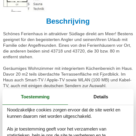
Beschrijving
Schönes Ferienhaus in attraktiver Südlage direkt am Meer! Bestens
geeignet für den begeisterten Angler und seinen/ihren Urlaub mit
Familie oder Angelfreunden. Eines von drei Ferienhäusern vor Ort,
die anderen beiden sind 43718 und 43720, die 30 bzw. 80 m
entfernt stehen.
Geräumiges Wohnzimmer mit integriertem Küchenbereich im Haus.
Davor 20 m2 teils überdachte Terrassenfläche mit Fjordblick. Im
Haus auch Smart-TV / Apple-TV sowie WLAN (100 MB) und Kabel-
TV, auch mit einigen deutschen Sendern zur Auswahl.
Toestemming
Details
Das Haus hat zwei Schlafzimmer; eines mit Doppelbett, das zweite
mit Etagenbett mit 120 cm breiter Liegefläche unten und 75 cm
breiter Koje darüber. Zudem offener, niedriger Hems oben unter
Noodzakelijke cookies zorgen ervoor dat de site werkt en
der Dachschräge mit zwei 90 cm breiten Schlafplätzen auf guten
kunnen daarom niet worden uitgeschakeld.
Matratzen. Steiler Zugang zum Hems!
Als je toestemming geeft voor het verzamelen van
Nur etwa 150 m vom Haus findet man eine seichte Strandlinie. Es
statistieken, help je ons de site te verbeteren en te