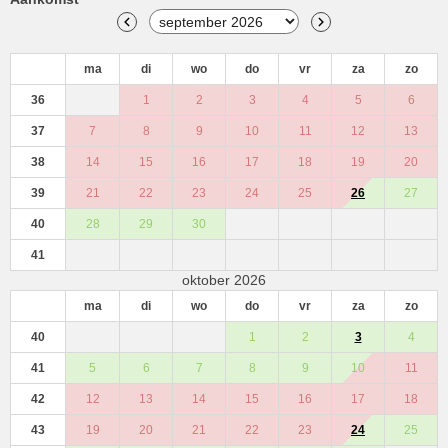
ma
di
wo
do
vr
za
zo
36
1
2
3
4
5
6
37
7
8
9
10
11
12
13
38
14
15
16
17
18
19
20
39
21
22
23
24
25
26
27
40
28
29
30
41
oktober 2026
ma
di
wo
do
vr
za
zo
40
1
2
3
4
41
5
6
7
8
9
10
11
42
12
13
14
15
16
17
18
43
19
20
21
22
23
24
25