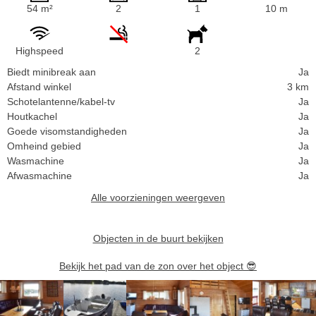
54 m²
2
1
10 m
Highspeed
2
Biedt minibreak aan
Ja
Afstand winkel
3 km
Schotelantenne/kabel-tv
Ja
Houtkachel
Ja
Goede visomstandigheden
Ja
Omheind gebied
Ja
Wasmachine
Ja
Afwasmachine
Ja
Alle voorzieningen weergeven
Objecten in de buurt bekijken
Bekijk het pad van de zon over het object
😎