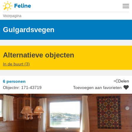
Voorpagina
Gulgardsvegen
 - Møre And Romsdal
 - Fræna
 - 6430
Alternatieve objecten
In de buurt (3)
Delen
6 personen
Objectnr:
171-43719
Toevoegen aan favorieten