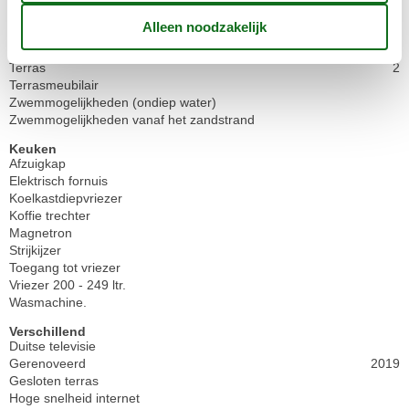
Leren bank bedekt met licht/water
Omheind perceel
Overdekt terras
Terras
2
Terrasmeubilair
Zwemmogelijkheden (ondiep water)
Zwemmogelijkheden vanaf het zandstrand
Keuken
Afzuigkap
Elektrisch fornuis
Koelkastdiepvriezer
Koffie trechter
Magnetron
Strijkijzer
Toegang tot vriezer
Vriezer 200 - 249 ltr.
Wasmachine.
Verschillend
Duitse televisie
Gerenoveerd
2019
Gesloten terras
Hoge snelheid internet