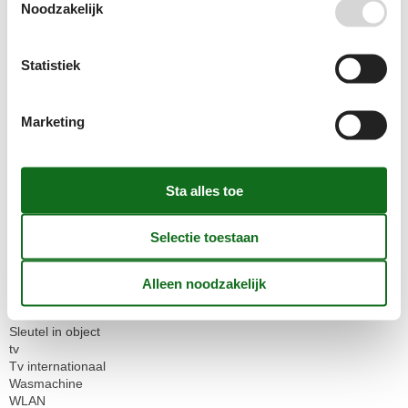
Noodzakelijk
Informatie over het huis
Afwasmachine
Bad en douche
Statistiek
BBQ
Diepvries
Douche
Marketing
Dsl
Geen huisdieren toegestaan
Handdoeken gratis
internetten
Isdn
Koelkast
Linnen gratis
Losgemaakt
Magnetron
Natuur
Oven
Parkeren overdekt
Sleutel in object
tv
Tv internationaal
Wasmachine
WLAN