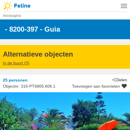
Voorpagina
 - 8200-397
 - Guia
Alternatieve objecten
In de buurt (3)
Delen
25 personen
Objectnr:
316-PT6805.606.1
Toevoegen aan favorieten