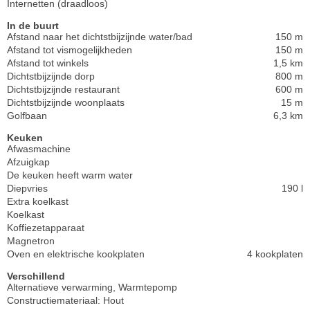
Internetten (draadloos)
In de buurt
Afstand naar het dichtstbijzijnde water/bad
150 m
Afstand tot vismogelijkheden
150 m
Afstand tot winkels
1,5 km
Dichtstbijzijnde dorp
800 m
Dichtstbijzijnde restaurant
600 m
Dichtstbijzijnde woonplaats
15 m
Golfbaan
6,3 km
Keuken
Afwasmachine
Afzuigkap
De keuken heeft warm water
Diepvries
190 l
Extra koelkast
Koelkast
Koffiezetapparaat
Magnetron
Oven en elektrische kookplaten
4 kookplaten
Verschillend
Alternatieve verwarming, Warmtepomp
Constructiemateriaal: Hout