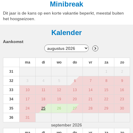
Minibreak
Dit jaar is de kans op een korte vakantie beperkt, meestal buiten
het hoogseizoen.
Kalender
Aankomst
ma
di
wo
do
vr
za
zo
31
1
2
32
3
4
5
6
7
8
9
33
10
11
12
13
14
15
16
34
17
18
19
20
21
22
23
35
24
25
26
27
28
29
30
36
31
september 2026
ma
di
wo
do
vr
za
zo