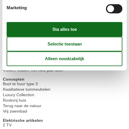
Airconditioning
Energiezuinig verwarmingssysteem
Marketing
Gedeeltelijke vloerverwarming
Haard
Buitenshuis
Gasgrill
Gratis parkeerplaats op het terrein
4
Grillen
Natuurlijk perceel/tuin
662 m²
Privé tuin
Terrasmeubilair
Vissen, Makreel/haring
Vissen, vissen: het hele jaar door
Concepten
Boot te huur type 3
Kwalitatieve tuinmeubelen
Luxury Collection
Rookvrij huis
Terug naar de natuur
Vrij zwembad
Elektrische artikelen
2 TV