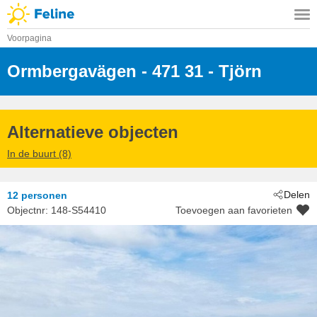
Voorpagina
Ormbergavägen
 - 471 31
 - Tjörn
 - Skärhamn/Tjörn
Alternatieve objecten
In de buurt (8)
Delen
12 personen
Objectnr:
148-S54410
Toevoegen aan favorieten