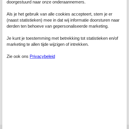
doorgestuurd naar onze onderaannemers.
Slaapkamer, 2 personen
Tweepersoonsbed
Als je het gebruik van alle cookies accepteert, stem je er
Badkamer
(naast statistieken) mee in dat wij informatie doorsturen naar
Toilet met warm en koud water, Douche
derden ten behoeve van gepersonaliseerde marketing.
Badkamer
Je kunt je toestemming met betrekking tot statistieken en/of
Toilet met warm en koud water, Douche en bad
marketing te allen tijde wijzigen of intrekken.
Badkamer
Zie ook ons
Privacybeleid
Toilet met warm en koud water, Douche
Woonkamer, 2 personen
Bank, matras of iets dergelijks
Eenpersoonsmatras
Terras
Open en overdekt terras
Terras
Balkon