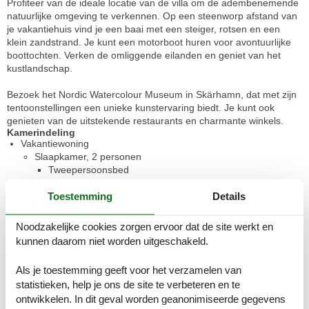
Profiteer van de ideale locatie van de villa om de adembenemende
natuurlijke omgeving te verkennen. Op een steenworp afstand van
je vakantiehuis vind je een baai met een steiger, rotsen en een
klein zandstrand. Je kunt een motorboot huren voor avontuurlijke
boottochten. Verken de omliggende eilanden en geniet van het
kustlandschap.
Bezoek het Nordic Watercolour Museum in Skärhamn, dat met zijn
tentoonstellingen een unieke kunstervaring biedt. Je kunt ook
genieten van de uitstekende restaurants en charmante winkels.
Kamerindeling
Vakantiewoning
Slaapkamer, 2 personen
Tweepersoonsbed
Toestemming
Details
Slaapkamer, 2 personen
Tweepersoonsbed
Noodzakelijke cookies zorgen ervoor dat de site werkt en
Slaapkamer, 2 personen
kunnen daarom niet worden uitgeschakeld.
Tweepersoonsbed
Als je toestemming geeft voor het verzamelen van
Slaapkamer, 2 personen
statistieken, help je ons de site te verbeteren en te
Tweepersoonsbed
ontwikkelen. In dit geval worden geanonimiseerde gegevens