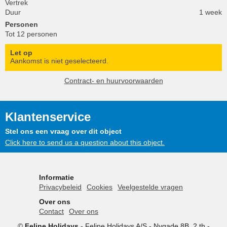
Vertrek
Duur
1 week
Personen
Tot 12 personen
Let op
Aankomst is niet geselecteerd.
Contract- en huurvoorwaarden
Klantenservice
Stel ons een vraag over dit object
Click here to send us a question about this object.
Informatie
Privacybeleid
Cookies
Veelgestelde vragen
Over ons
Contact
Over ons
©
Feline Holidays
-
Feline Holidays A/S
-
Nygade 8B, 2.th -