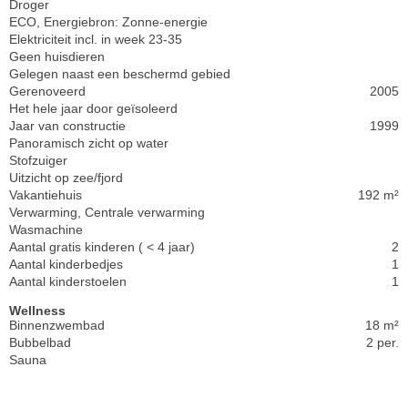
Droger
ECO, Energiebron: Zonne-energie
Elektriciteit incl. in week 23-35
Geen huisdieren
Gelegen naast een beschermd gebied
Gerenoveerd
2005
Het hele jaar door geïsoleerd
Jaar van constructie
1999
Panoramisch zicht op water
Stofzuiger
Uitzicht op zee/fjord
Vakantiehuis
192 m²
Verwarming, Centrale verwarming
Wasmachine
Aantal gratis kinderen ( < 4 jaar)
2
Aantal kinderbedjes
1
Aantal kinderstoelen
1
Wellness
Binnenzwembad
18 m²
Bubbelbad
2 per.
Sauna