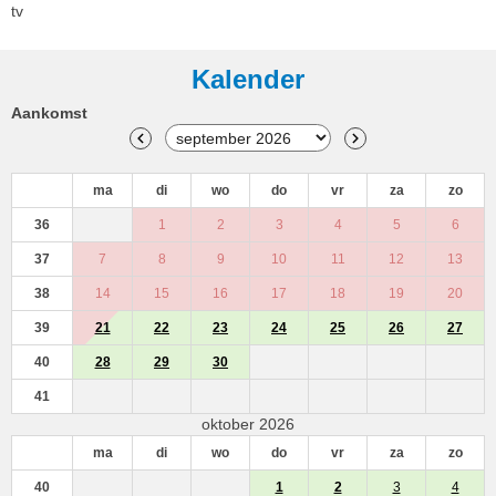
tv
Kalender
Aankomst
ma
di
wo
do
vr
za
zo
36
1
2
3
4
5
6
37
7
8
9
10
11
12
13
38
14
15
16
17
18
19
20
39
21
22
23
24
25
26
27
40
28
29
30
41
oktober 2026
ma
di
wo
do
vr
za
zo
40
1
2
3
4