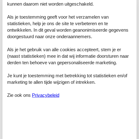
Wenn bei einer Buchung von 2 Personen beide in getrennten
kunnen daarom niet worden uitgeschakeld.
Schlafzimmer schlafen wollen, wird pro Person und Nacht 2 €
Aufschlag berechnet.
Als je toestemming geeft voor het verzamelen van
Raumaufteilung
statistieken, help je ons de site te verbeteren en te
Schlafzimmer, 14 m², 2 Personen
ontwikkelen. In dit geval worden geanonimiseerde gegevens
Doppelbett - Size: 151-180 cm
doorgestuurd naar onze onderaannemers.
Schlafzimmer, 9 m², 2 Personen
Doppelbett - Size: 151-180 cm
Als je het gebruik van alle cookies accepteert, stem je er
(naast statistieken) mee in dat wij informatie doorsturen naar
Wohn-/Schlafzimmer, 19 m², 1 Person
derden ten behoeve van gepersonaliseerde marketing.
Einzelcouch - variable size
Je kunt je toestemming met betrekking tot statistieken en/of
marketing te allen tijde wijzigen of intrekken.
Voorzieningen
Zie ook ons
Privacybeleid
afstand
Afstand wandelpad/fietspad &gt;500m
Afstand wandelpad/fietspad 0-100m
algemene uitrusting
vrij van toeristenbelasting
Bad
Douche