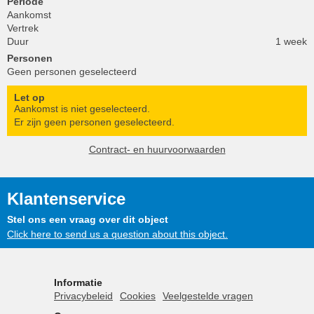
Periode
Aankomst
Vertrek
Duur
1 week
Personen
Geen personen geselecteerd
Let op
Aankomst is niet geselecteerd.
Er zijn geen personen geselecteerd.
Contract- en huurvoorwaarden
Klantenservice
Stel ons een vraag over dit object
Click here to send us a question about this object.
Informatie
Privacybeleid
Cookies
Veelgestelde vragen