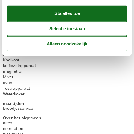
huisdieren
geen hond
Huisdieren zijn niet toegestaan
Keuken
afwasmachine
diepvries compartiment
Glas-/Cerankochfeld
Keuken
kitchenette/blok
Koelkast
koffiezetapparaat
magnetron
Mixer
oven
Tosti apparaat
Waterkoker
maaltijden
Broodjesservice
Over het algemeen
airco
internetten