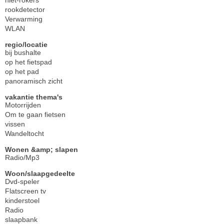
niet-rokers
rookdetector
Verwarming
WLAN
regio/locatie
bij bushalte
op het fietspad
op het pad
panoramisch zicht
vakantie thema's
Motorrijden
Om te gaan fietsen
vissen
Wandeltocht
Wonen &amp; slapen
Radio/Mp3
Woon/slaapgedeelte
Dvd-speler
Flatscreen tv
kinderstoel
Radio
slaapbank