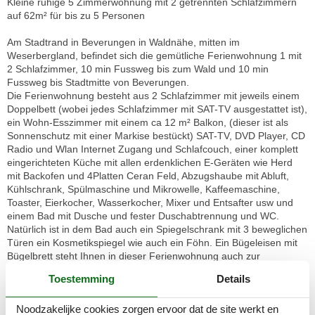
Kleine ruhige 5 Zimmerwohnung mit 2 getrennten Schlafzimmern
auf 62m² für bis zu 5 Personen
Am Stadtrand in Beverungen in Waldnähe, mitten im
Weserbergland, befindet sich die gemütliche Ferienwohnung 1 mit
2 Schlafzimmer, 10 min Fussweg bis zum Wald und 10 min
Fussweg bis Stadtmitte von Beverungen.
Die Ferienwohnung besteht aus 2 Schlafzimmer mit jeweils einem
Doppelbett (wobei jedes Schlafzimmer mit SAT-TV ausgestattet ist),
ein Wohn-Esszimmer mit einem ca 12 m² Balkon, (dieser ist als
Sonnenschutz mit einer Markise bestückt) SAT-TV, DVD Player, CD
Radio und Wlan Internet Zugang und Schlafcouch, einer komplett
eingerichteten Küche mit allen erdenklichen E-Geräten wie Herd
mit Backofen und 4Platten Ceran Feld, Abzugshaube mit Abluft,
Kühlschrank, Spülmaschine und Mikrowelle, Kaffeemaschine,
Toaster, Eierkocher, Wasserkocher, Mixer und Entsafter usw und
einem Bad mit Dusche und fester Duschabtrennung und WC.
Natürlich ist in dem Bad auch ein Spiegelschrank mit 3 beweglichen
Türen ein Kosmetikspiegel wie auch ein Föhn. Ein Bügeleisen mit
Bügelbrett steht Ihnen in dieser Ferienwohnung auch zur
Verfügung.
Toestemming
Details
Hinter dem Haus der 2 Ferienwohnungen steht für unsere Gäste
eine große überdachte Terrasse zum geselligen Beisammensein
Noodzakelijke cookies zorgen ervoor dat de site werkt en
und zum Grillen zur Verfügung.