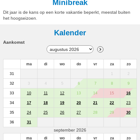
Minibreak
Dit jaar is de kans op een korte vakantie beperkt, meestal buiten
het hoogseizoen.
Kalender
Aankomst
ma
di
wo
do
vr
za
zo
31
1
2
32
3
4
5
6
7
8
9
33
10
11
12
13
14
15
16
34
17
18
19
20
21
22
23
35
24
25
26
27
28
29
30
36
31
september 2026
ma
di
wo
do
vr
za
zo