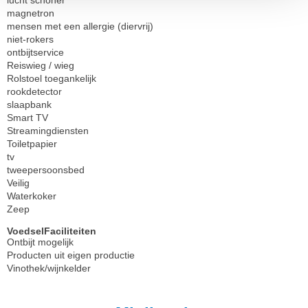
magnetron
mensen met een allergie (diervrij)
niet-rokers
ontbijtservice
Reiswieg / wieg
Rolstoel toegankelijk
rookdetector
slaapbank
Smart TV
Streamingdiensten
Toiletpapier
tv
tweepersoonsbed
Veilig
Waterkoker
Zeep
VoedselFaciliteiten
Ontbijt mogelijk
Producten uit eigen productie
Vinothek/wijnkelder