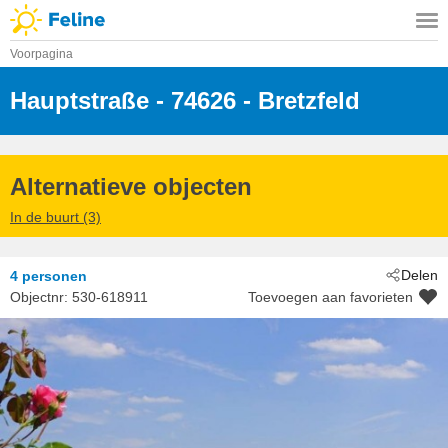
Voorpagina
Hauptstraße
 - 74626
 - Bretzfeld
Alternatieve objecten
In de buurt (3)
Delen
4 personen
Objectnr:
530-618911
Toevoegen aan favorieten