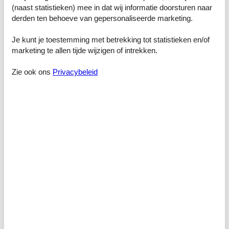
(naast statistieken) mee in dat wij informatie doorsturen naar
• Aufenthaltsraum für weinselige Stunden
derden ten behoeve van gepersonaliseerde marketing.
Voorzieningen
Je kunt je toestemming met betrekking tot statistieken en/of
marketing te allen tijde wijzigen of intrekken.
Accommodatie faciliteiten
Allergie vriendelijk
Zie ook ons
Privacybeleid
Bewust vermijden van verspilling
conferentie apparatuur
debetkaarten
Duurzaam bouwen
Ecologische schoonmaakmiddelen
energiezuinige verlichting
fietsvriendelijk
Geschikt voor monteurs
Internet in de openbare ruimte
Klasse A huishoudelijke apparaten
kredietkaarten
Lift/Lift
rookgebied
Rookvrij huis
Room service
salon
Toegankelijkheid