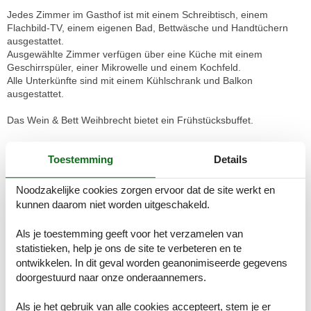
Jedes Zimmer im Gasthof ist mit einem Schreibtisch, einem
Flachbild-TV, einem eigenen Bad, Bettwäsche und Handtüchern
ausgestattet.
Ausgewählte Zimmer verfügen über eine Küche mit einem
Geschirrspüler, einer Mikrowelle und einem Kochfeld.
Alle Unterkünfte sind mit einem Kühlschrank und Balkon
ausgestattet.
Das Wein & Bett Weihbrecht bietet ein Frühstücksbuffet.
Die Unterkunft bietet einen Kinderspielplatz.
Toestemming
Details
• Ausstattung: Boxspringbett, Schlafsofa, Schrank mit
Kleiderbügeln, Flachbild-TV, Safe, Küchenzeile mit Kühlschrank
Noodzakelijke cookies zorgen ervoor dat de site werkt en
und Geschirrspülmaschine, Esstisch mit Sitzmöglichkeit,
kunnen daarom niet worden uitgeschakeld.
kostenloses WLAN, Schreibtisch mit USB-Steckdose, bodengleiche
Dusche, Haarföhn, kostenfreie Pflegeprodukte
Als je toestemming geeft voor het verzamelen van
statistieken, help je ons de site te verbeteren en te
• Alle unsere Zimmer verfügen über große Balkone zur Südseite
ontwikkelen. In dit geval worden geanonimiseerde gegevens
doorgestuurd naar onze onderaannemers.
• Größe: 45 m²
• Aufzug zum Zimmer
Als je het gebruik van alle cookies accepteert, stem je er