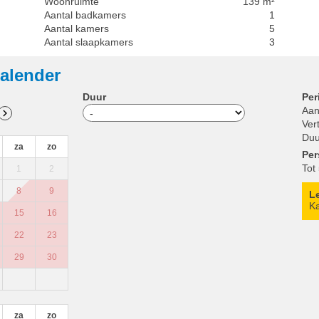
Woonruimte
139 m²
Aantal badkamers
1
Aantal kamers
5
Aantal slaapkamers
3
alender
Duur
Per
Aan
Ver
Duu
za
zo
Pe
Tot
1
2
8
9
L
Ka
15
16
22
23
29
30
za
zo