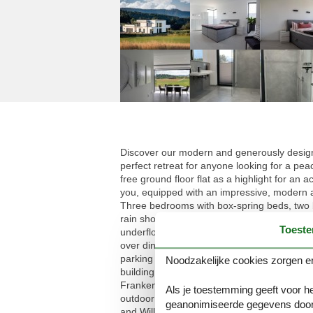
Discover our modern and generously designed
perfect retreat for anyone looking for a peace
free ground floor flat as a highlight for an 
you, equipped with an impressive, modern an
Three bedrooms with box-spring beds, two
rain shower and a separate guest WC ensure
Toest
underfloor heating and a flat-screen TV for y
over dinner with a view of the garden. Guests
parking spaces for your vehicle right next 
Noodzakelijke cookies zorgen er
building.The Burgwald holiday region, with Wi
Frankenberg and Marburg are only a short dri
Als je toestemming geeft voor he
outdoor swimming pools. The surrounding are
geanonimiseerde gegevens door
and Willingen are also within easy reach.Our