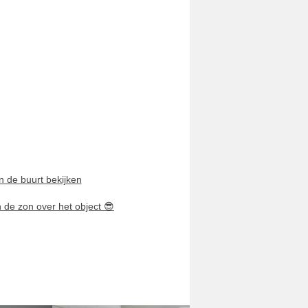
n de buurt bekijken
n de zon over het object
😎