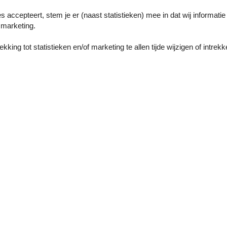
on the edge of the village, the comfortable interior and the picturesque
es accepteert, stem je er (naast statistieken) mee in dat wij informati
y life.
marketing.
king tot statistieken en/of marketing te allen tijde wijzigen of intrekk
Onze gastbeoor
Externe beoorde
Geen gedetailleerde exter
5,0
Voorzieningen
Informatie over het huis
25 km
Afwasmachine
400 m
BBQ
25 km
Diepvries
Douche
Droger