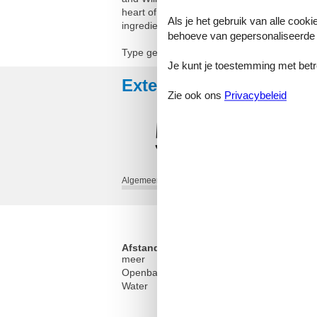
heart of Germany. Enjoy the peace and quiet 
Als je het gebruik van alle cooki
ingredients for a relaxing break from everyda
behoeve van gepersonaliseerde 
Type gebouw: meergezinshuis.
Je kunt je toestemming met betrek
Externe beoordelingen
Zie ook ons
Privacybeleid
5,0
Algemeen:
Afstand
meer
Openbaar vervoer
Water