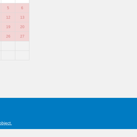
5
6
12
13
19
20
26
27
object.