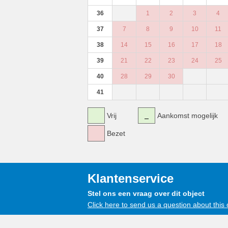
36
1
2
3
4
37
7
8
9
10
11
38
14
15
16
17
18
39
21
22
23
24
25
40
28
29
30
41
Vrij
Aankomst mogelijk
Bezet
Klantenservice
Stel ons een vraag over dit object
Click here to send us a question about this 