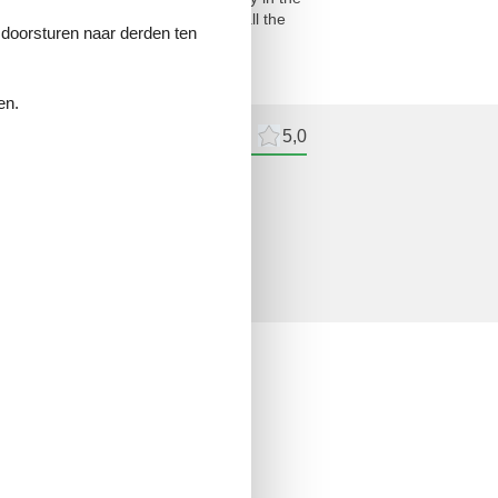
 surroundings - here you will find all the
e doorsturen naar derden ten
en.
delingen
Externe beoordelingen
5,0
lingen
ne beoordelingen