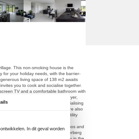
village. This non-smoking house is the
ty for your holiday needs, with the barrier-
, a generous living space of 138 m2 awaits
nvites you to cook and socialise together.
screen TV and a comfortable bathroom with
le machine, kettle, toaster, hairdryer,
ails
e for relaxing in the open air or socialising
the on-site wallbox (type 2). There are also
ryer are available in a separate utility
xcursions in the surrounding area.
rom cycling and hiking to visits to zoos and
 ontwikkelen. In dit geval worden
the winter sports facilities in Winterberg
ng point for an unforgettable holiday in the