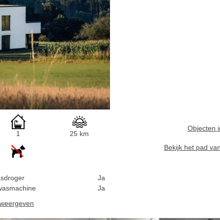
Objecten i
1
25 km
Bekijk het pad va
sdroger
Ja
wasmachine
Ja
n weergeven