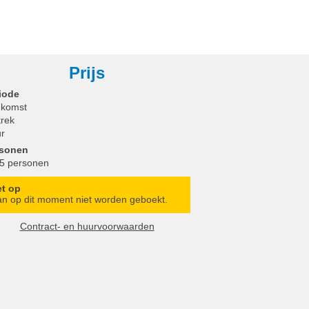
Prijs
iode
komst
trek
r
rsonen
 5 personen
et op
n op dit moment niet worden geboekt.
Contract- en huurvoorwaarden