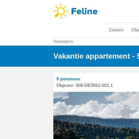
Zoeken
Obj
Voorpagina
Vakantie appartement -
5 personen
Objectnr:
305-DE3562.601.1