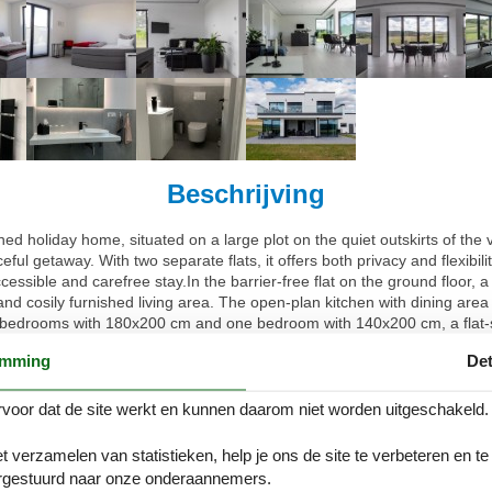
Beschrijving
 holiday home, situated on a large plot on the quiet outskirts of the 
ful getaway. With two separate flats, it offers both privacy and flexibili
accessible and carefree stay.In the barrier-free flat on the ground floor
d cosily furnished living area. The open-plan kitchen with dining area i
 bedrooms with 180x200 cm and one bedroom with 140x200 cm, a flat-
 ultimate comfort. The extensive equipment includes a Nespresso capsu
emming
Det
our entertainment.Outside, the large, furnished terrace is the ideal plac
 travelling with an electric or hybrid car can conveniently charge it at 
to the house and, for added convenience, a washing machine and tumble d
voor dat de site werkt en kunnen daarom niet worden uitgeschakeld.
esenfeld as one of the five districts, invites you to take a variety of e
ve away and offer numerous opportunities for activities of all kinds - f
t verzamelen van statistieken, help je ons de site te verbeteren en te
a offers numerous sports and leisure activities, and Lake Edersee and 
gestuurd naar onze onderaannemers.
 holiday home in the scenic surroundings of Burgwald is the ideal starti