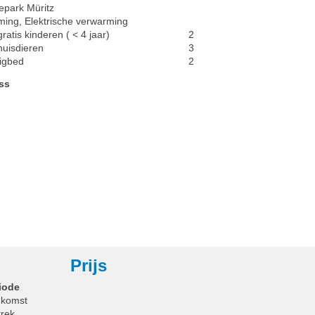
epark Müritz
ing, Elektrische verwarming
ratis kinderen ( < 4 jaar)
2
huisdieren
3
ligbed
2
ss
Prijs
iode
komst
trek