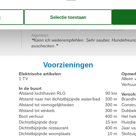
5,0
Inchecken:
5
Schoonmaak:
5
Comf
Locatie:
4
Prijs-kwaliteitverhouding:
4
Algemeen:
Kann ich weiterempfehlen. Sehr sauber, Hundefreundl
auschecken.
Voorzieningen
Elektrische artikelen
Opmer
1 TV
Alleen 
Verhuur
In de buurt
Afstand luchthaven RLG
90 km
Versch
Afstand naar het dichtstbijzijnde water/bad
300 m
Brandh
Afstand tot vismogelijkheden
300 m
Constru
Afstand tot winkels
300 m
Dubbel
Boot verhuur
400 m
Het hel
Dichtstbijzijnde dorp
15 km
Huisdie
Dichtstbijzijnde restaurant
400 m
Jaar va
Dichtstbijzijnde woonplaats
10 m
Stofzui