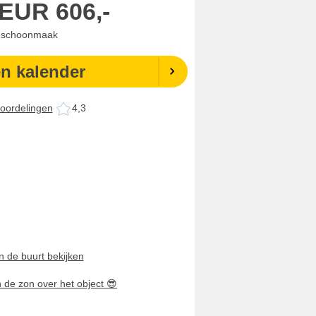
EUR
606,-
. schoonmaak
en kalender
oordelingen
4,3
n de buurt bekijken
n de zon over het object
😎