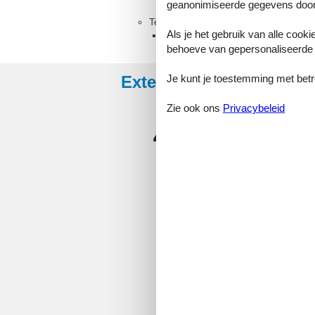
geanonimiseerde gegevens door
Terras
Als je het gebruik van alle cooki
Overdekt terras
behoeve van gepersonaliseerde 
Je kunt je toestemming met betrek
Externe beoordelingen
Zie ook ons
Privacybeleid
4,3