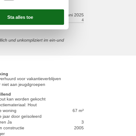
juni 2025
ort:
4
Faciliteiten:
4
ich und unkompliziert im ein-und
king
verhuurd voor vakantieverblijven
 niet aan jeugdgroepen
illend
out kan worden gekocht
ctiemateriaal: Hout
e woning
67 m²
e jaar door geïsoleerd
ren Ja
3
n constructie
2005
ger