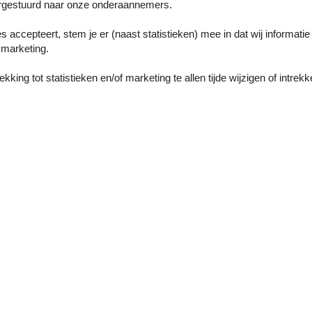
gestuurd naar onze onderaannemers.
es accepteert, stem je er (naast statistieken) mee in dat wij informati
marketing.
king tot statistieken en/of marketing te allen tijde wijzigen of intrekk
Onze gastbeoor
4 externe beoord
2,0
Inchecken:
3
Schoonmaak:
3
Comf
Locatie:
4
Prijs-kwaliteitverhouding:
1
Algemeen:
Wir hatten über Novasol diese Haushälfte gemietet. 
ganz so schön.Der Rasen und die Hecke hatten leider
Dies wurde am nächsten werktag auf Anmerkungen unser
Boxershorts in den Büschen...Terrasse nicht gefegt, wa
gibt es dort kein W-Lan im Haus, der Fernseher ist sta
Gebrauchsgegenstände wie Kellen, schere stark ver
hat, hat es im Sicherungskopien angefangen zu klacker
Sicherungen waren raus und die Sauna haben wir erst 