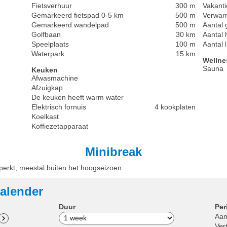
Fietsverhuur
300 m
Vakanti
Gemarkeerd fietspad 0-5 km
500 m
Verwarm
Gemarkeerd wandelpad
500 m
Aantal g
Golfbaan
30 km
Aantal 
Speelplaats
100 m
Aantal 
Waterpark
15 km
Wellne
Sauna
Keuken
Afwasmachine
Afzuigkap
De keuken heeft warm water
Elektrisch fornuis
4 kookplaten
Koelkast
Koffiezetapparaat
Minibreak
eperkt, meestal buiten het hoogseizoen.
alender
Duur
Per
Aan
Ver