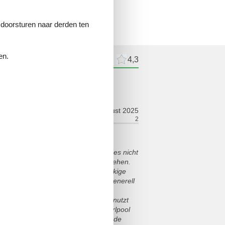
e doorsturen naar derden ten
en.
delingen
Externe beoordelingen
4,3
elingen
august 2025
ort:
1
Faciliteiten:
2
Doch als wir angekommen sind, war es nicht
 schon lange keine Pflege mehr gesehen.
erseits erledigt. Es lag eine dreckige
s wir dann selbst erledigt haben. Generell
rk veraltet und auch
braucht. Sobald man Warmwasser benutzt
n, dank des Durchlauferhitzer. Whirlpool
gar nicht benutzt, aus Angst es würde