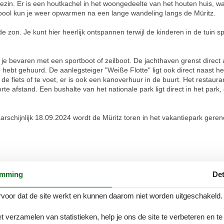
ezin. Er is een houtkachel in het woongedeelte van het houten huis, waa
pool kun je weer opwarmen na een lange wandeling langs de Müritz.
n de zon. Je kunt hier heerlijk ontspannen terwijl de kinderen in de tui
e bevaren met een sportboot of zeilboot. De jachthaven grenst direct a
hebt gehuurd. De aanlegsteiger "Weiße Flotte" ligt ook direct naast het
 fiets of te voet, er is ook een kanoverhuur in de buurt. Het restauran
te afstand. Een bushalte van het nationale park ligt direct in het park, d
arschijnlijk 18.09.2024 wordt de Müritz toren in het vakantiepark geren
emming
Det
voor dat de site werkt en kunnen daarom niet worden uitgeschakeld.
t verzamelen van statistieken, help je ons de site te verbeteren en te
Douche en bad