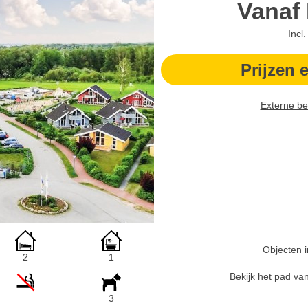
Vanaf
Incl
Prijzen 
Externe be
Objecten i
2
1
Bekijk het pad va
3