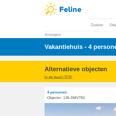
Zoeken
Obj
Voorpagina
Vakantiehuis - 4 person
Alternatieve objecten
In de buurt (378)
4 personen
Objectnr:
136-DMV782