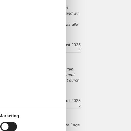
 nicht anfangen, komplett
erell muss in diesem Haus investiert
nimmt um in den Urlaub zu fahren, sind wir
 Mängel angesprochen hat, auf einen
ßweg bis zum Wasser. Die Restaurants alle
august 2025
ort:
4
Faciliteiten:
4
end Besteck und Geschirr da. Die Betten
hirlwanne. Die Lage ist top, man kommt
r Kinder und für das leibliche Wohl ist durch
 ist sauber und gepflegt.
juli 2025
ort:
5
Faciliteiten:
5
Marketing
ehr sauber ,alles vorhanden und gute Lage