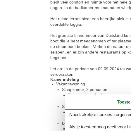
biedt veel comfort en ruimte voor het hele g
dagen. In de badkamer met sauna en whirl
Het ruime terras biedt een heerlijke plek i
overdekte loggia.
Het grootste binnenmeer van Duitsland kun j
boot die je hebt meegenomen of ter plaatse 
de stoomboot boeken. Verken de natuur op de
seizoen, en er zijn andere restaurants op kor
beginnen.
Let op: In de periode van 09.09.2024 tot wa
veroorzaken.
Kamerindeling
Vakantiewoning
Slaapkamer, 2 personen
Tweepersoonsbed
Toest
Slaapkamer, 2 personen
Eenpersoonsbed
Noodzakelijke cookies zorgen er
Badkamer
Als je toestemming geeft voor he
Toilet met warm en koud water, 