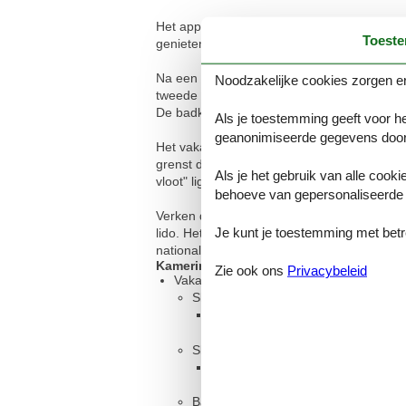
Het appartement Gartendeck bevindt zich o
Toest
genieten van een prachtig uitzicht op de Müri
Na een lange wandeling langs de Müritz ku
Noodzakelijke cookies zorgen er
tweede slaapkamer heeft twee eenpersoons
De badkamer heeft een bidet.
Als je toestemming geeft voor he
geanonimiseerde gegevens door
Het vakantiepark biedt plezier voor jong e
grenst direct aan het park en biedt ongevee
Als je het gebruik van alle cooki
vloot" ligt ook direct naast het park. Van h
behoeve van gepersonaliseerde 
Verken de natuur op de fiets of te voet, er 
Je kunt je toestemming met betrek
lido. Het restaurant in het park is open afh
nationale park ligt direct in het park, dus je
Kamerindeling
Zie ook ons
Privacybeleid
Vakantiewoning
Slaapkamer, 2 personen
Tweepersoonsbed
Slaapkamer, 2 personen
Eenpersoonsbed
Badkamer