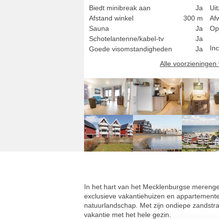
Biedt minibreak aan
Ja
Uit
Afstand winkel
300 m
Af
Sauna
Ja
Op
Schotelantenne/kabel-tv
Ja
Inc
Goede visomstandigheden
Ja
Alle voorzieninge
In het hart van het Mecklenburgse merengebi
exclusieve vakantiehuizen en appartementen 
natuurlandschap. Met zijn ondiepe zandstr
vakantie met het hele gezin.