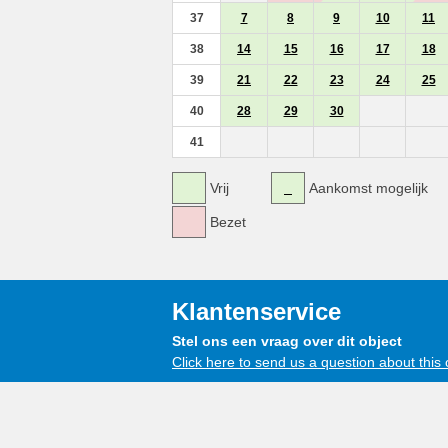
37
7
8
9
10
11
38
14
15
16
17
18
39
21
22
23
24
25
40
28
29
30
41
Vrij
Aankomst mogelijk
Bezet
Klantenservice
Stel ons een vraag over dit object
Click here to send us a question about this 