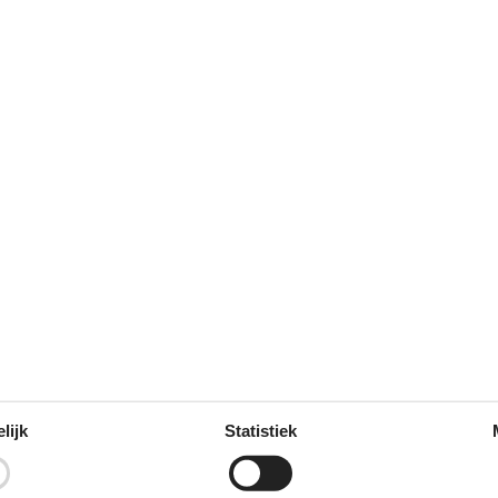
Douche
Onze gastbeoor
1 externe beoor
3,0
Inchecken:
4
Schoonmaak:
3
Comf
Locatie:
4
Prijs-kwaliteitverhouding:
2
Voorzieningen
Elektrische artikelen
Opmer
lijk
Statistiek
1 DVD
Verhuur
2 TV
Versch
Internetten (draadloos)
Alterna