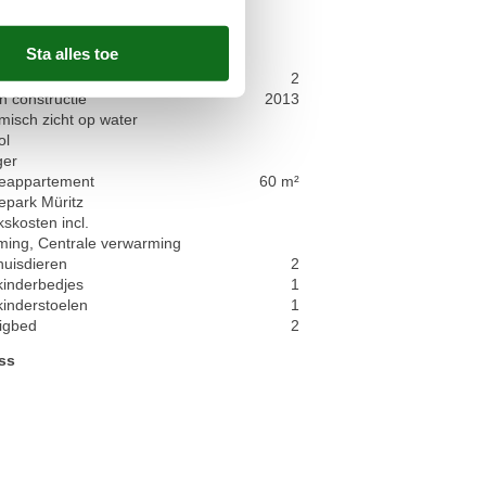
 grond
eriaal: Hout/steen
e jaar door geïsoleerd
ren Ja
2
n constructie
2013
isch zicht op water
ol
ger
ieappartement
60 m²
epark Müritz
kskosten incl.
ming, Centrale verwarming
huisdieren
2
kinderbedjes
1
kinderstoelen
1
ligbed
2
ss