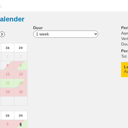
.
alender
Duur
Per
Aan
Ver
Duu
za
zo
Pe
Tot
1
2
8
9
L
Aa
15
16
22
23
29
30
za
zo
5
6