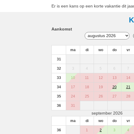
Er is een kans op een korte vakantie dit jaar
K
Aankomst
ma
di
wo
do
vr
31
32
3
4
5
6
7
33
10
11
12
13
14
34
17
18
19
20
21
35
24
25
26
27
28
36
31
september 2026
ma
di
wo
do
vr
36
1
2
3
4