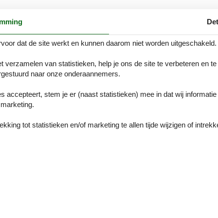
p de begane grond van het Kapitänshaus en is geschikt voor maximaal v
emming
Det
tz en je eigen tuin. De kinderen kunnen hier spelen terwijl jij ontspant 
n je weer opwarmen in de sauna. De slaapkamer met tweepersoonsbed h
voor dat de site werkt en kunnen daarom niet worden uitgeschakeld.
bedden. De gecombineerde woon- en eetkamer is ruim en licht.
t verzamelen van statistieken, help je ons de site te verbeteren en te
gestuurd naar onze onderaannemers.
n oud. Het grootste binnenmeer van Duitsland kan worden bevaren met e
r 400 ligplaatsen voor boten die je hebt meegebracht of ter plaatse he
es accepteert, stem je er (naast statistieken) mee in dat wij informati
ieruit kun je tochtjes met de stoomboot boeken.
marketing.
is ook een kanoverhuur in de buurt. Je kunt actief zijn met watersporte
king tot statistieken en/of marketing te allen tijde wijzigen of intrekk
ankelijk van het seizoen, en er zijn andere restaurants op ca. 2 km afs
 kunt je excursies direct ter plaatse beginnen.