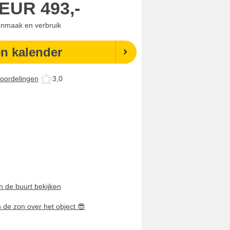
EUR
493,-
onmaak en verbruik
en kalender
oordelingen
3,0
n de buurt bekijken
n de zon over het object
😎