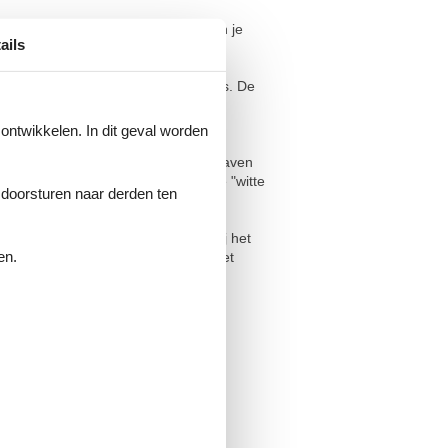
ier personen. Vanaf het terras kun je
ails
op het terras.
eeft directe toegang tot het terras. De
 ontwikkelen. In dit geval worden
en sportboot of zeilboot. De jachthaven
bt gehuurd. De aanlegsteiger van de "witte
e doorsturen naar derden ten
n en beachvolleybal of ontspannen bij het
en.
tand. Een bushalte voor de bus van het