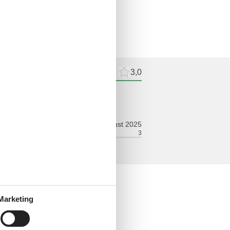
delingen
Externe beoordelingen
3,0
deling
august 2025
ort:
3
Faciliteiten:
3
king
Marketing
 niet aan jeugdgroepen
illend
tieve verwarming, aardgas