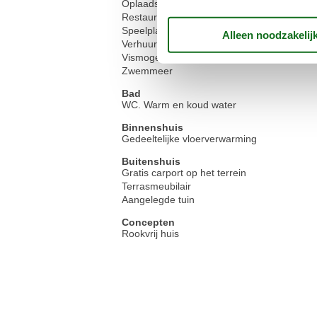
Oplaadstandaard voor elektrische auto
Restaurant
Speelplaats
Verhuur van watersportartikelen
Vismogelijkheid, Meer
Zwemmeer
Bad
WC. Warm en koud water
Binnenshuis
Gedeeltelijke vloerverwarming
Buitenshuis
Gratis carport op het terrein
Terrasmeubilair
Aangelegde tuin
Concepten
Rookvrij huis