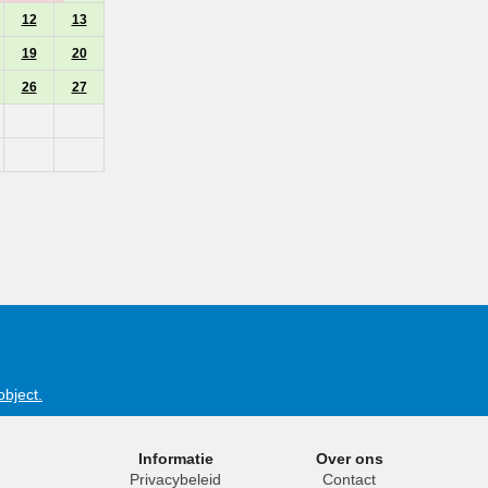
12
13
19
20
26
27
object.
Informatie
Over ons
Privacybeleid
Contact