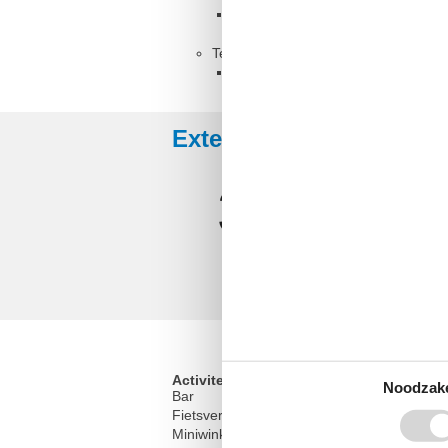
Toilet met warm en koud water, 
Terras, 10 m²
Overdekt terras
Externe beoordelingen
3,0
Activiteiten
Noodzake
Bar
Fietsverhuur
Miniwinkel