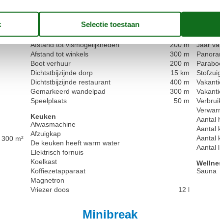
Radio en CD
Begane
Bouwmat
In de buurt
Afstand luchthaven RLG
90 km
Het hel
Afstand naar het dichtstbijzijnde water/bad
50 m
Huisdie
Afstand tot vismogelijkheden
200 m
Jaar va
Afstand tot winkels
300 m
Panoram
Boot verhuur
200 m
Parabo
Dichtstbijzijnde dorp
15 km
Stofzui
Dichtstbijzijnde restaurant
400 m
Vakant
Gemarkeerd wandelpad
300 m
Vakanti
Speelplaats
50 m
Verbrui
Verwar
Keuken
Aantal 
Afwasmachine
Aantal 
Afzuigkap
Aantal 
300 m²
De keuken heeft warm water
Aantal 
Elektrisch fornuis
Koelkast
Wellne
Koffiezetapparaat
Sauna
Magnetron
Vriezer doos
12 l
Minibreak