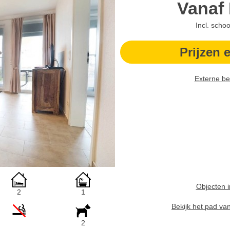
Vanaf
Incl. scho
Prijzen 
Externe be
Objecten i
2
1
Bekijk het pad va
2