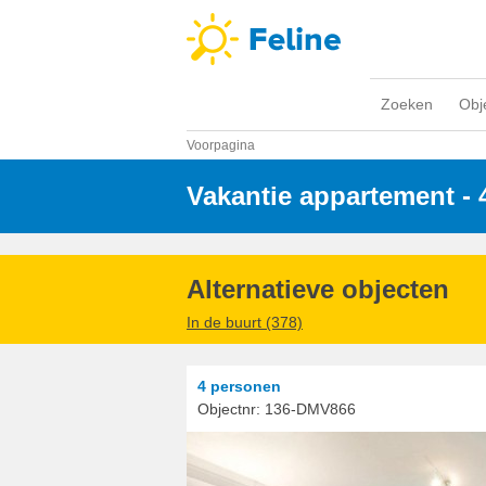
Zoeken
Obj
Voorpagina
Vakantie appartement -
Alternatieve objecten
In de buurt (378)
4 personen
Objectnr:
136-DMV866