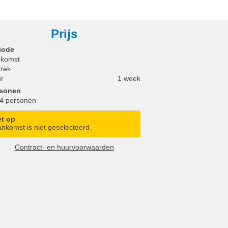
Prijs
iode
komst
trek
r
1 week
rsonen
 4 personen
et op
nkomst is niet geselecteerd.
Contract- en huurvoorwaarden