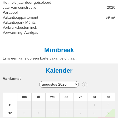
Het hele jaar door geïsoleerd
Jaar van constructie
2020
Parabool
Vakantieappartement
59 m²
Vakantiepark Müritz
Verbruikskosten incl.
Verwarming, Aardgas
Minibreak
Er is een kans op een korte vakantie dit jaar.
Kalender
Aankomst
ma
di
wo
do
vr
za
zo
31
1
2
32
3
4
5
6
7
8
9