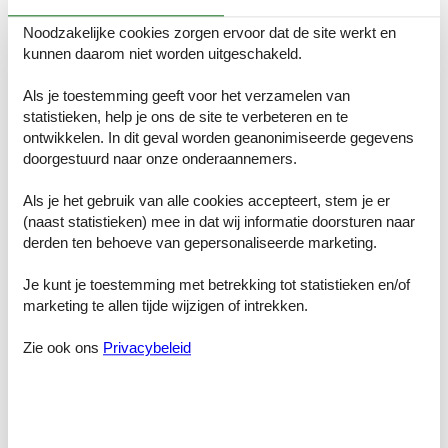
Het havendorp Müritz ligt in het hart van het Mecklenburgse
Noodzakelijke cookies zorgen ervoor dat de site werkt en
merengebied aan de prachtige oostelijke oever van het grootste
binnenmeer van Duitsland (de Müritz) met een oppervlakte van ca.
kunnen daarom niet worden uitgeschakeld.
117 km² in de gemeente Rechlin. De gemeente ligt in de directe
omgeving van het Nationaal Park Müritz, een paradijs voor
Als je toestemming geeft voor het verzamelen van
watersporters en natuurliefhebbers. Geniet van je vakantie tussen
statistieken, help je ons de site te verbeteren en te
water, wind en golven en kom tot rust in een ongerept
ontwikkelen. In dit geval worden geanonimiseerde gegevens
natuurlandschap. Met zijn ondiepe zandstranden, heldere water en
doorgestuurd naar onze onderaannemers.
fiets- en wandelpaden biedt de Müritz de ideale omstandigheden
voor een unieke vakantie met het hele gezin.
Als je het gebruik van alle cookies accepteert, stem je er
(naast statistieken) mee in dat wij informatie doorsturen naar
Het havendorp is zeer goed ontwikkeld met zijn jachthaven met
volledige service, het Captains Inn restaurant, de Pirat's Bar en zijn
derden ten behoeve van gepersonaliseerde marketing.
eigen minimarkt. In de omgeving vind je een luchtvaartmuseum,
een ezelboerderij, verschillende kastelen en landhuizen, een
Je kunt je toestemming met betrekking tot statistieken en/of
klimbos en waterski- en kitesurfroutes langs het water. Als het
marketing te allen tijde wijzigen of intrekken.
slecht weer wordt, is er een thermaalbad met een waterglijbaan en
sauna's in Röbel, op ongeveer 15 km afstand.
Zie ook ons
Privacybeleid
Kamerindeling
Vakantiewoning
Slaapkamer, 12 m², 2 personen
Tweepersoonsbed
Badkamer, 5 m²