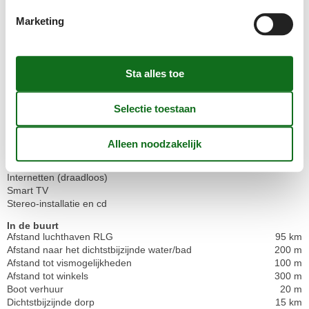
Bad
WC. Warm en koud water
Marketing
Binnenshuis
Vloerverwarming door het hele huis
Buitenshuis
Gratis parkeerplaats op het terrein
Terrasmeubilair
Concepten
Kwalitatieve tuinmeubelen
Rookvrij huis
Elektrische artikelen
Internetten (draadloos)
Smart TV
Stereo-installatie en cd
In de buurt
Afstand luchthaven RLG
95 km
Afstand naar het dichtstbijzijnde water/bad
200 m
Afstand tot vismogelijkheden
100 m
Afstand tot winkels
300 m
Boot verhuur
20 m
Dichtstbijzijnde dorp
15 km