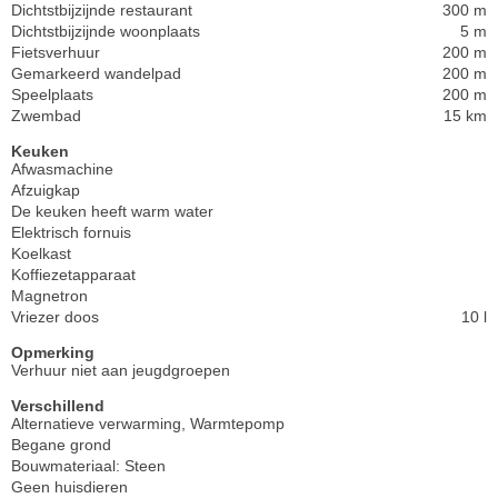
Dichtstbijzijnde restaurant
300 m
Dichtstbijzijnde woonplaats
5 m
Fietsverhuur
200 m
Gemarkeerd wandelpad
200 m
Speelplaats
200 m
Zwembad
15 km
Keuken
Afwasmachine
Afzuigkap
De keuken heeft warm water
Elektrisch fornuis
Koelkast
Koffiezetapparaat
Magnetron
Vriezer doos
10 l
Opmerking
Verhuur niet aan jeugdgroepen
Verschillend
Alternatieve verwarming, Warmtepomp
Begane grond
Bouwmateriaal: Steen
Geen huisdieren