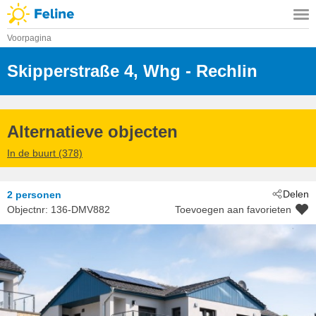
Voorpagina
Skipperstraße 4, Whg
 - Rechlin
 - 17248
 - Rechlin/Müritz
Alternatieve objecten
In de buurt (378)
Delen
2 personen
Objectnr:
136-DMV882
Toevoegen aan favorieten