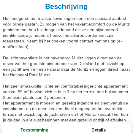
Beschrijving
Het landgoed met 5 vakantiewoningen heeft een speciaal aanbod
voor blinde gasten. Zij mogen van het vakantiecomfort op de Müritz
genieten met hun blindengeleidehond als ze een bijbehorend
identiteitsbewijs hebben, hoewel huisdieren verder niet zijn
toegestaan. Neem bij het boeken vooraf contact met ons op (e-
mail/telefoon).
De jachthavenflats in het havendorp Müritz liggen direct aan de
oever van het grootste binnenmeer van Duitsland met uitzicht op
een jachthaven en een kanaal naar de Müritz en liggen direct naast
het Nationaal Park Müritz.
Het zeer smaakvolle, lichte en comfortabel ingerichte appartement
van ca. 59 m² bevindt zich in huis 3 op het terrein met huisnummer
2 en biedt plaats aan 2 personen.
Het appartement is modern en gezellig ingericht en biedt vanuit de
woonkamer en de open keuken direct toegang tot het overdekte
terras met uitzicht op de jachthaven en het Müritz-kanaal. Hier kun
je de dag in alle rust beginnen met een gezellig ontbijt of afsluiten
met een glas wijn.
Toestemming
Details