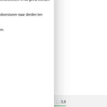
e doorsturen naar derden ten
en.
delingen
Externe beoordelingen
3,8