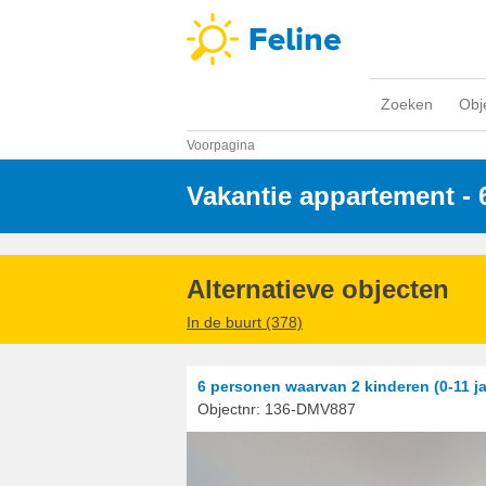
Zoeken
Obj
Voorpagina
Vakantie appartement -
Alternatieve objecten
In de buurt (378)
6 personen
waarvan 2 kinderen (0-11 ja
Objectnr:
136-DMV887