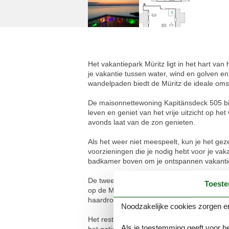
Het vakantiepark Müritz ligt in het hart v
je vakantie tussen water, wind en golven en
wandelpaden biedt de Müritz de ideale oms
De maisonnettewoning Kapitänsdeck 505 bie
leven en geniet van het vrije uitzicht op he
avonds laat van de zon genieten.
Als het weer niet meespeelt, kun je het gez
voorzieningen die je nodig hebt voor je va
badkamer boven om je ontspannen vakanti
De twee slaapkamers bevinden zich op de b
Toest
op de Müritz. De tweede slaapkamer heeft
haardroger is beschikbaar in het vakantiehu
Noodzakelijke cookies zorgen er
Het restaurant op het park staat afhankelij
Als je toestemming geeft voor he