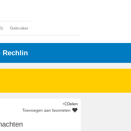
0
)
Gebruiker
- Rechlin
n/Müritz
Delen
Toevoegen aan favorieten
nachten