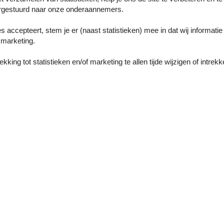
 park, zodat je direct ter plaatse kunt beginnen met je uitstapjes.
gestuurd naar onze onderaannemers.
es accepteert, stem je er (naast statistieken) mee in dat wij informati
marketing.
king tot statistieken en/of marketing te allen tijde wijzigen of intrekk
Douche en bad
Douche
Onze gastbeoor