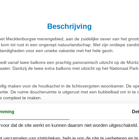
Beschrijving
an het Mecklenburgse merengebied, aan de zuidelijke oever van het groo
 kom tot rust in een ongerept natuurlandschap. Met zijn ondiepe zandst
tandigheden voor een unieke vakantie met het hele gezin.
dt vanaf twee balkons een prachtig panoramisch uitzicht op de Müritz
t water. Dankzij de twee extra balkons met uitzicht op het Nationaal Park
ellig maken voor de houtkachel in de lichtovergoten woonkamer. De open
kantie. De ruime doucheruimte is uitgerust met een bubbelbad om in te 
e compleet te maken.
ovenverdieping van het huis. De eerste slaapkamer heeft een gezellig
emming
Det
 ook een gezellig tweepersoonsbed. Beide slaapkamers hebben ook el
is.
voor dat de site werkt en kunnen daarom niet worden uitgeschakeld.
k van het seizoen tot je beschikking, andere restaurants liggen op ca. 
t verzamelen van statistieken, help je ons de site te verbeteren en te