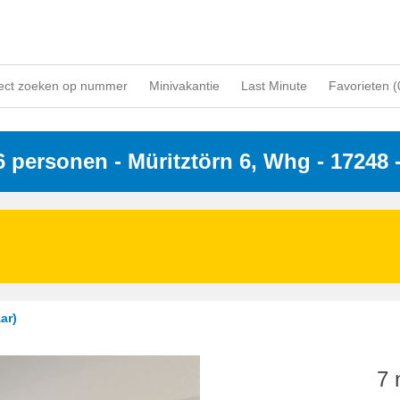
ect zoeken op nummer
Minivakantie
Last Minute
Favorieten (
 6 personen
 - 
Müritztörn 6, Whg
 - 17248
 
 - Rechli
ar)
7 