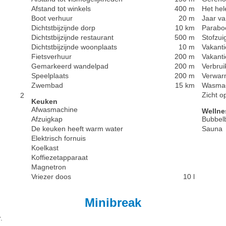
Afstand tot winkels
400 m
Het hel
Boot verhuur
20 m
Jaar va
Dichtstbijzijnde dorp
10 km
Parabo
Dichtstbijzijnde restaurant
500 m
Stofzui
Dichtstbijzijnde woonplaats
10 m
Vakant
Fietsverhuur
200 m
Vakanti
Gemarkeerd wandelpad
200 m
Verbrui
Speelplaats
200 m
Verwar
Zwembad
15 km
Wasma
Zicht o
2
Keuken
Afwasmachine
Wellne
Afzuigkap
Bubbel
De keuken heeft warm water
Sauna
Elektrisch fornuis
Koelkast
Koffiezetapparaat
Magnetron
Vriezer doos
10 l
Minibreak
.