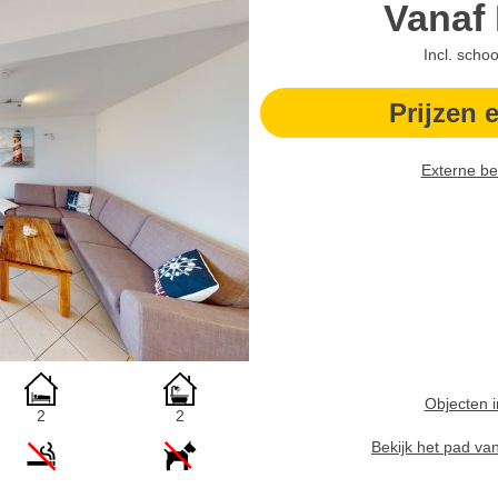
Vanaf
Incl. scho
Prijzen 
Externe be
Objecten i
2
2
Bekijk het pad va