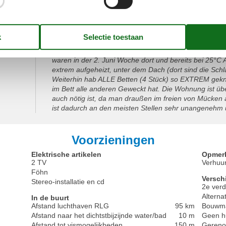
Locatie:
4
Prijs-kwaliteitverhouding:
3
Algemeen:
Die Ferienwohnung im OG (über 2 Etagen) besticht mit
Müritz. Das ist aus unserer Sicht leider auch das einzi
wieder kommen. Zeitweise habe wir sogar überlegt d
Hause zu fahren. Hier die drei Fakten, die für uns de
waren in der 2. Juni Woche dort und bereits bei 25°
extrem aufgeheizt, unter dem Dach (dort sind die Sch
Weiterhin hab ALLE Betten (4 Stück) so EXTREM gekn
im Bett alle anderen Geweckt hat. Die Wohnung ist über
auch nötig ist, da man draußen im freien von Mücken 
ist dadurch an den meisten Stellen sehr unangenehm 
Voorzieningen
Elektrische artikelen
Opmer
2 TV
Verhuur
Föhn
Versch
Stereo-installatie en cd
2e verd
Alterna
In de buurt
Afstand luchthaven RLG
95 km
Bouwmat
Afstand naar het dichtstbijzijnde water/bad
10 m
Geen h
Afstand tot vismogelijkheden
150 m
Gereno