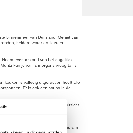
tste binnenmeer van Duitsland. Geniet van
randen, heldere water en fiets- en
. Neem even afstand van het dagelijks
 Müritz kun je van 's morgens vroeg tot 's
 keuken is volledig uitgerust en heeft alle
ontspannen. Er is ook een sauna in de
 tweepersoonsbed en een prachtig uitzicht
ails
k een extra eenpersoonsbed. Een
2 km afstand. Een bushalte voor de bus van
 ontwikkelen. In dit geval worden