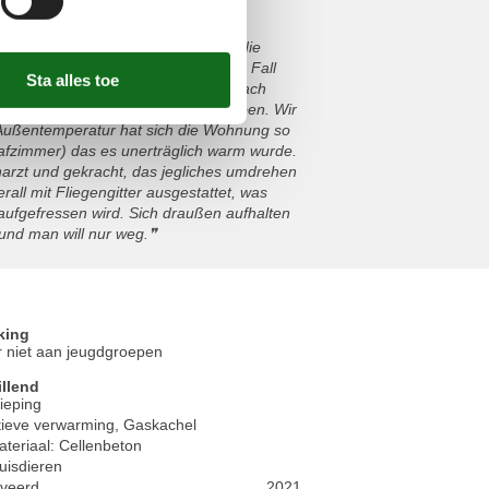
 einer fantastischen Aussicht auf die
ge Positive. Wir würden auf garkeine Fall
en Urlaub abzubrechen und früher nach
n Aufenthalt so unschön gemacht haben. Wir
C Außentemperatur hat sich die Wohnung so
lafzimmer) das es unerträglich warm wurde.
arzt und gekracht, das jegliches umdrehen
all mit Fliegengitter ausgestattet, was
aufgefressen wird. Sich draußen aufhalten
und man will nur weg.
king
 niet aan jeugdgroepen
illend
ieping
tieve verwarming, Gaskachel
eriaal: Cellenbeton
uisdieren
veerd
2021