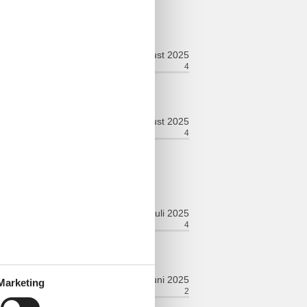
elingen
august 2025
ort:
4
Faciliteiten:
4
august 2025
ort:
4
Faciliteiten:
4
er hätte besser sein können.
juli 2025
ort:
4
Faciliteiten:
4
juni 2025
Marketing
ort:
3
Faciliteiten:
2