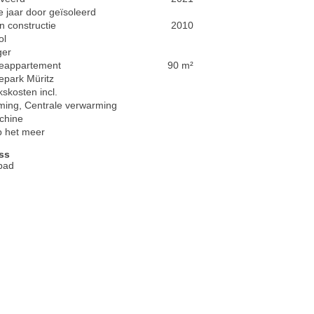
e jaar door geïsoleerd
n constructie
2010
ol
ger
ieappartement
90 m²
epark Müritz
kskosten incl.
ming, Centrale verwarming
chine
p het meer
ss
bad