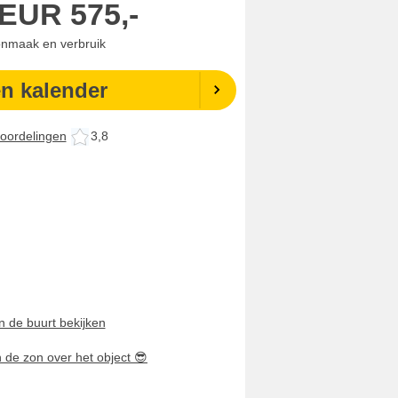
EUR
575,-
onmaak en verbruik
en kalender
oordelingen
3,8
n de buurt bekijken
n de zon over het object
😎