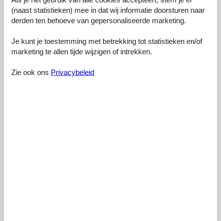
Externe beoordelingen
(naast statistieken) mee in dat wij informatie doorsturen naar
derden ten behoeve van gepersonaliseerde marketing.
Onze gastbeoordelingen
Externe beoordelingen
Je kunt je toestemming met betrekking tot statistieken en/of
4,6
marketing te allen tijde wijzigen of intrekken.
Zie ook ons
Privacybeleid
14 externe beoordelingen
5,0
juni 2026
Algemeen:
Mooi schoon huisje, met een vriendelijke gastvrouw
5,0
maj 2026
Algemeen:
Super lieve vrouw! Heeft speciaal voor ons zoontje van 1 een
extra plekje aan de eettafel gemaakt en een bedje op onze kamer
gezet! Huis is super schoon en netjes! Heel fijn aankomen hier :) +
een prachtige omgeving.