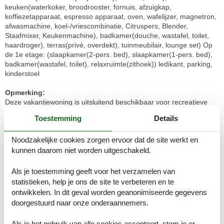
keuken(waterkoker, broodrooster, fornuis, afzuigkap,
koffiezetapparaat, espresso apparaat, oven, wafelijzer, magnetron,
afwasmachine, koel-/vriescombinatie, Citruspers, Blender,
Staafmixer, Keukenmachine), badkamer(douche, wastafel, toilet,
haardroger), terras(privé, overdekt), tuinmeubilair, lounge set) Op
de 1e etage: (slaapkamer(2-pers. bed), slaapkamer(1-pers. bed),
badkamer(wastafel, toilet), relaxruimte(zithoek)) ledikant, parking,
kinderstoel
Opmerking:
Deze vakantiewoning is uitsluitend beschikbaar voor recreatieve
doeleinden. Boekingen namens bedrijven zullen worden
Toestemming
Details
geannuleerd en mogelijke annuleringskosten worden doorberekend
Kamerindeling
Begane grond
Noodzakelijke cookies zorgen ervoor dat de site werkt en
kunnen daarom niet worden uitgeschakeld.
1e verdieping
Slaapkamer
Als je toestemming geeft voor het verzamelen van
Eenpersoonsbed
statistieken, help je ons de site te verbeteren en te
ontwikkelen. In dit geval worden geanonimiseerde gegevens
Slaapkamer
doorgestuurd naar onze onderaannemers.
Tweepersoonsbed
Als je het gebruik van alle cookies accepteert, stem je er