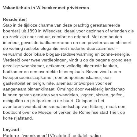
Vakantiehuis in Wilsecker met privéterras
Residentie:
Stap in de tijdloze charme van deze prachtig gerestaureerde
boerderij uit 1890 in Wilsecker, ideaal voor gezinnen of vrienden die
op zoek zijn naar natuur, comfort en erfgoed. Met een houten
interieur, gewelfde badkamerramen en een privéterras combineert
de woning rustieke elegantie met moderne duurzaamheid –
verwarmd door lokale biogas-stadsverwarming en zonne-energie.
Verdeeld over twee verdiepingen, vindt u op de begane grond een
gezellige woonkamer, eetkamer, volledig uitgeruste keuken,
badkamer en een overdekte binnenplaats. Boven vindt u een
tweepersoonsslaapkamer, een eenpersoonskamer, een
gastentoilet en bergruimte, allemaal ontworpen voor een
aangenaam binnenklimaat. Omringd door weelderig landschap
kunnen gasten genieten van wandelen, joggen, vissen, golfen,
minigolfen en pretparken in de buurt. Ontspan in het
avonturenzwembad en saunalandschap van Bitburg, maak een
boottocht over de Moezel of verken de Romeinse stad Trier, op
korte rijafstand.
Lay-out:
Parterre: (woonkamer(TV(satelliet), eettafel, radio),