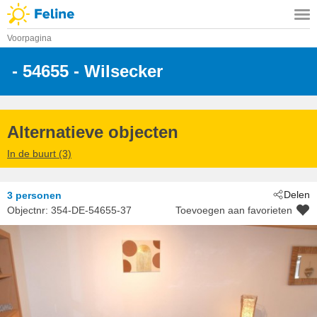
Voorpagina
 - 54655
 - Wilsecker
Alternatieve objecten
In de buurt (3)
Delen
3 personen
Objectnr:
354-DE-54655-37
Toevoegen aan favorieten