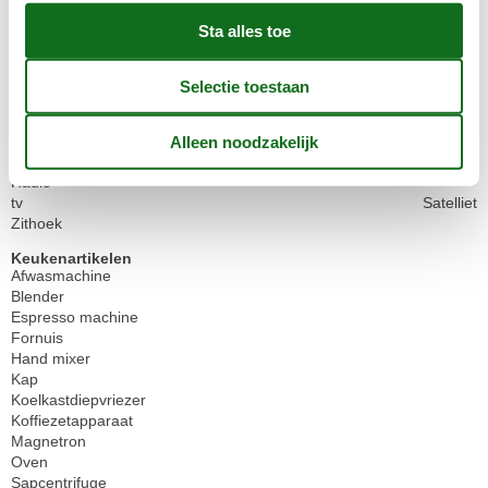
Woonruimte
75 m²
Anderen
Haardroger
Gebouw status
Niet vrijstaand
Kamerartikelen
Eettafel
Radio
tv
Satelliet
Zithoek
Keukenartikelen
Afwasmachine
Blender
Espresso machine
Fornuis
Hand mixer
Kap
Koelkastdiepvriezer
Koffiezetapparaat
Magnetron
Oven
Sapcentrifuge