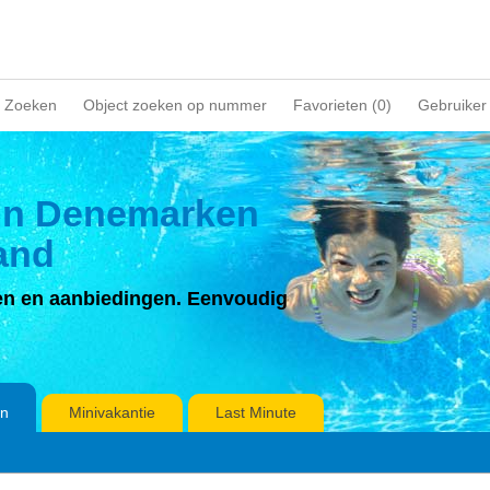
Zoeken
Object zoeken op nummer
Favorieten (
0
)
Gebruiker
 in Denemarken
and
ven en aanbiedingen. Eenvoudig
en
Minivakantie
Last Minute