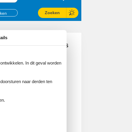
Zoeken
eken
ails
et een zwemparadijs
 ontwikkelen. In dit geval worden
e doorsturen naar derden ten
en.