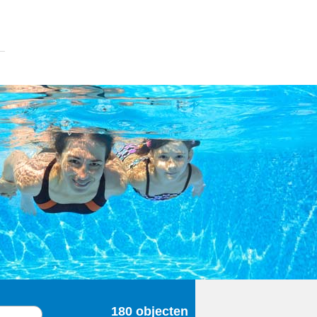
180
objecten