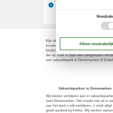
Bornholm
Noodzake
Tijd voor elkaar
Kijk uit naar een prachtige vakantie met 
ervaringen en veel tijd voor elkaar en uw
kinderen. Onze service is gratis voor iede
die op zoek is naar een aangenaam verblij
een vakantiepark in Denemarken of Duits
Vakantieparken in Denemarken
Wij bieden verblijven aan in vakantiepark
heel Denemarken. Het maakt niet uit in we
van het land u wilt verblijven, u vindt altijd
goed aanbod bij Feline. Wij werken same