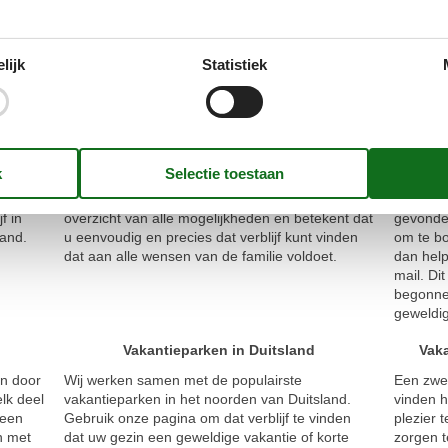
lijk
Statistiek
Het grootste aanbod van vakantieparken
mooie
Bij Feline hebben we alle aanbiedingen van
Ons bela
meer dan 60 vakantieparken in Denemarken en
zijn om p
reen
Duitsland op één plek verzameld. Dit geeft u een
vakantiep
f in
overzicht van alle mogelijkheden en betekent dat
gevonden
land.
u eenvoudig en precies dat verblijf kunt vinden
om te bo
dat aan alle wensen van de familie voldoet.
dan help
mail. Di
begonnen
geweldi
Vakantieparken in Duitsland
Vak
en door
Wij werken samen met de populairste
Een zwem
lk deel
vakantieparken in het noorden van Duitsland.
vinden h
 een
Gebruik onze pagina om dat verblijf te vinden
plezier 
n met
dat uw gezin een geweldige vakantie of korte
zorgen t