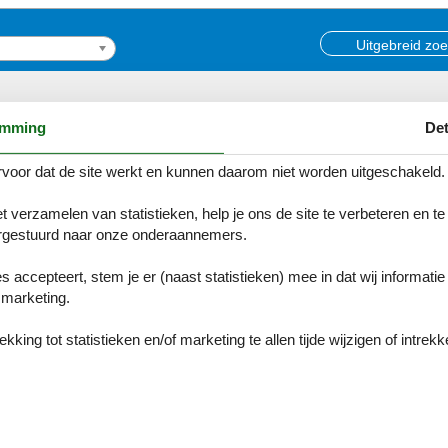
Uitgebreid zo
emming
Det
Vakantieparken m
voor dat de site werkt en kunnen daarom niet worden uitgeschakeld.
Duitsland
Denemarken
t verzamelen van statistieken, help je ons de site te verbeteren en te
Noord-Duitsland
Duitsland
gestuurd naar onze onderaannemers.
es accepteert, stem je er (naast statistieken) mee in dat wij informati
marketing.
king tot statistieken en/of marketing te allen tijde wijzigen of intrekk