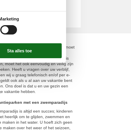
Marketing
Eenvoudig en veilig
ngrijkste idee is dat het eenvoudig moet
recies het juiste verblijf in een
ark te vinden. Als het juiste verblijf is
, moet het ook eenvoudig en veilig zijn
eken. Heeft u vragen over uw verblijf,
en wij u graag telefonisch en/of per e-
t geldt ook als u al aan uw vakantie bent
. Ons doel is dat u en uw gezin een
ge vakantie hebben.
antieparken met een zwemparadijs
paradijs is altijd een succes; kinderen
et heerlijk om te glijden, zwemmen en
te maken in het water. U hoeft zich geen
e maken over het weer of het seizoen,