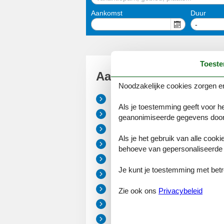
Aankomst
Duur
-
Toest
Aanbiedingen
Noodzakelijke cookies zorgen er
Denemarken
Als je toestemming geeft voor he
Noord-Jutland
geanonimiseerde gegevens door
Oost-Jutland
Als je het gebruik van alle cooki
Zuid-West Jutland
behoeve van gepersonaliseerde 
Zuid-Oost Jutland
Je kunt je toestemming met betrek
Funen
Sjælland
Zie ook ons
Privacybeleid
Lolland
Falster